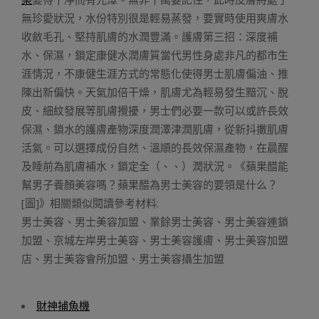
無珍愛狀況，水份特別很是輕易蒸發，要實時使用爽膚水
收斂毛孔、堅持肌膚的水潤豐滿。護膚第三招：深度補
水、保濕，鎖定康健水潤膚質當代男性身處非凡的都市生
涯情況，不康健生涯方式的常態化使得男士肌膚偏油、推
陳出新偏快。天氣加倍干燥，肌膚尤為輕易發生黯沉、脫
皮、細紋發展等肌膚攪擾，男士們必要一款可以或許長效
保濕、鎖水的護膚產物深度潤澤津潤肌膚，從新抖擻肌膚
活氣。可以選擇成份自然、溫順的長效保濕產物，在晨醒
及睡前為肌膚補水，鎖定全（、、）潤狀況。《蘋果醋能
幫男子養顏美容嗎？蘋果醋為男士美容的要領是什么？
[圖]》相關類似閱讀參考材料:
男士美容、男士美容加盟、業餘男士美容、男士美容連鎖
加盟、京城左岸男士美容、男士美容護膚、男士美容加盟
店、男士美容會所加盟、男士美容攝生加盟
財神捕魚機