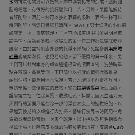
水
的抗氧化物資可以按捺人體中過氧化物的造成，緩解細
胞的朽邁，有很好的抗朽邁作用。八、另外，果醋能解侍
者肝防醉，酒前一杯可以按捺酒精的吸取，酒后一杯可以
解酒防醉，讓您迅覺腦筋清醒。`news_t`男士護膚的小妙招
護膚第一招：徹底乾淨，干凈容顏加倍搶眼很多男明星無
論事情、活動到多晚，收場后的第一件工作都是徹底乾淨
肌膚，由於堅持肌膚外觀的乾淨不僅能倖免諸多肌
娛樂城
註冊
膚成績滋長，也更易給他人留下優秀的第一印象。男
士們可以針對本身的膚質遴選得當的潔面產物，洗臉時重
點在額頭、鼻翼雙側、下巴部位以打旋的情勢微微推拿、
誘出油脂，最后用淨水洗凈。若非凡環境下前提不許可，
無妨預備一些便攜式的產物，譬如
娛樂城優惠
吸油面紙。
護膚第二招：往除角質、收斂毛孔，抖擻肌膚原生涯力天
天例行的潔面只能往除一部門浮在表皮上的逝世細胞，以
是還要按期給皮膚進行大打掃。譬如行使周末時間用往角
質霜或者磨砂膏做一次周全乾淨，以中指以及無名指微微
推拿全臉，排除表皮多餘的油脂及老化角質，皮膚會
Q8娛
樂
變得干凈而有光澤。無非千萬要記住，此時皮膚將處于