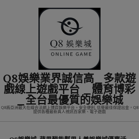
Skip
to
content
Q8娛樂業界誠信高_多款遊
戲線上遊戲平台 _體育博彩
_全台最優質的娛樂城
Q8爲亞洲最大在線合法網上博弈娛樂平台。安全便利, 信譽最佳保證出金，Q8
提供各種最新真人視訊百家樂、電子遊戲
Primary
Navigation