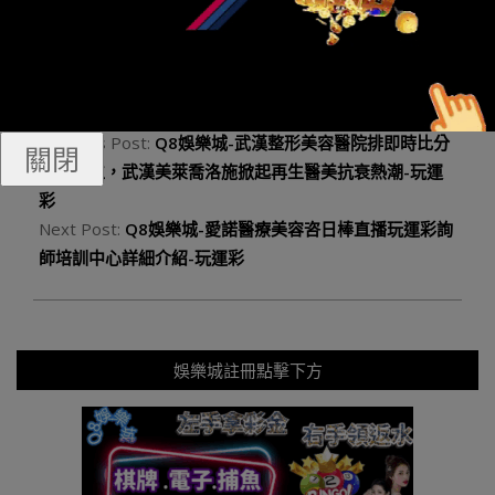
費分析
,
運彩報馬仔
,
運彩直播
,
金合發娛樂城
,
鑫寶體育
,
電子遊戲
,
電競
,
韓國職棒直播玩運彩
,
體育博彩
,
體育彩
券
,
體育彩票
,
體育賽事直播
Previous Post:
Q8娛樂城-武漢整形美容醫院排即時比分
關閉
名前十位，武漢美萊喬洛施掀起再生醫美抗衰熱潮-玩運
彩
Next Post:
Q8娛樂城-愛諾醫療美容咨日棒直播玩運彩詢
師培訓中心詳細介紹-玩運彩
娛樂城註冊點擊下方