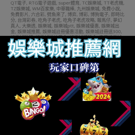
QT電子
,
RTG電子遊戲
,
super體育
,
TC娛樂城
,
TT老虎機
,
TZ娛樂城
,
WM百家樂
,
中華職棒
,
九州娛樂城
,
免費小說
,
免費影片
,
六合彩
,
劈魚來了
,
博弈
,
博彩
,
博狗電子
,
即時比
分
,
台灣彩券
,
吃角子老虎
,
吃角子老虎攻略
,
報馬仔
,
夢幻
真人
,
大樂透
,
娛樂城
,
娛樂城ptt
,
娛樂城優惠
,
娛樂城出
金
,
娛樂城推薦
,
娛樂城註冊優惠活動
,
娛樂城註冊送300
,
娛樂城賺錢
,
娛樂城送註冊金
,
娛樂城體驗金
,
完美娛樂城
,
彩票
,
德州撲克
,
拉霸老虎機
,
捕魚大亨
,
捕魚機
,
捕魚達人
,
日棒直播玩運彩
,
極速百家樂
,
歐博百家樂
,
歐博真人
,
沙龍
真人
,
淘金娛樂
,
淘金娛樂城
,
澳門百家樂玩法
,
王者捕魚
,
玖天娛樂城
,
玩運彩
,
玩運彩即時比分
,
玩運彩場中投注
,
玩
運彩教學
,
玩運彩朋友圈
,
玩運彩討論區
,
瘋狂百家樂
,
百家
樂
,
百家樂必勝術
,
百家樂技巧
,
百家樂技巧教學
,
百家樂教
學
,
百家樂機率
,
百家樂玩法
,
百家樂破解
,
百家樂破解程式
下載
,
百家樂算牌
,
百家樂賺錢
,
百家樂贏錢公式
,
百家樂預
測
,
百家樂預測app
,
真人娛樂
,
真人百家
,
真人百家樂
,
真
人線上百家樂
,
真人遊戲
,
瞇牌百家樂
,
線上玩運彩
,
線上真
人
,
線上老虎機
,
線上遊戲
,
美女百家樂
,
美女真人視訊
,
美
金盤
,
老虎機
,
老虎機中獎
,
老虎機必勝法
,
老虎機攻略
,
老
虎機救援金
,
老虎機機率
,
老虎機玩法
,
老虎機破解
,
老虎機
簡介
,
老虎機規則
,
職棒
,
角子機玩法
,
角子老虎機
,
角子老
虎機技巧
,
角子老虎機玩法
,
角子老虎機規則
,
財神娛樂
,
財
神娛樂城
,
賓果賓果
,
贏家娛樂城
,
足球聯賽
,
通博娛樂
,
通
博娛樂城
,
運動彩券分析
,
運動彩卷
,
運彩中獎查詢
,
運彩免