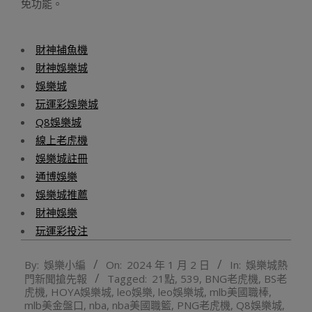
免功能。
財神捕魚機
財神娛樂城
娛樂城
玩運彩娛樂城
Q8娛樂城
線上老虎機
娛樂城註冊
通博娛樂
娛樂城推薦
財神娛樂
玩運彩投注
2024-
By:
娛樂小編
On:
2024 年 1 月 2 日
In:
娛樂城熱
01-
門新聞搶先報
Tagged:
21點
,
539
,
BNG老虎機
,
BS老
02
虎機
,
HOYA娛樂城
,
leo娛樂
,
leo娛樂城
,
mlb美國職棒
,
mlb美金盤口
,
nba
,
nba美國職籃
,
PNG老虎機
,
Q8娛樂城
,