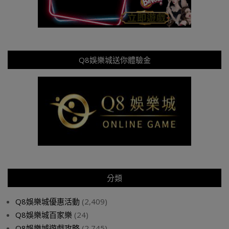
Q8娛樂城送你體驗金
分類
Q8娛樂城優惠活動
(2,409)
Q8娛樂城百家樂
(24)
Q8娛樂城遊戲攻略
(2,745)