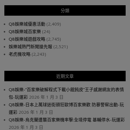
分類
Q8娛樂城優惠活動
(2,409)
Q8娛樂城百家樂
(24)
Q8娛樂城遊戲攻略
(2,745)
娛樂城熱門新聞搶先報
(2,521)
老虎機攻略
(2,243)
近期文章
Q8娛樂-“百家樂破解程式下載小餛飩皮”王子感謝網友的表情
包-玩運彩
2026 年 1 月 3 日
Q8娛樂-日本上萬球迷街頭狂歐博百家樂歡 防暴警察出動-玩
運彩
2026 年 1 月 3 日
Q8娛樂-烏克蘭遭襲百家樂機率擊:全境停電 基輔停水-玩運彩
2026 年 1 月 3 日