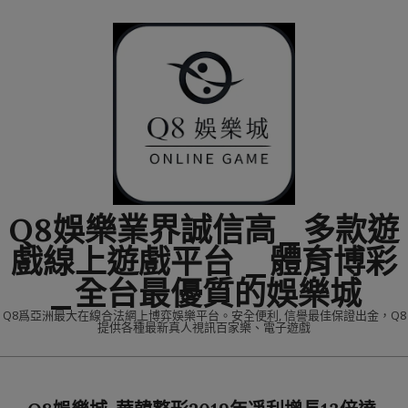
Skip
to
content
Q8娛樂業界誠信高_多款遊
戲線上遊戲平台 _體育博彩
_全台最優質的娛樂城
Q8爲亞洲最大在線合法網上博弈娛樂平台。安全便利, 信譽最佳保證出金，Q8
提供各種最新真人視訊百家樂、電子遊戲
Primary
Navigation