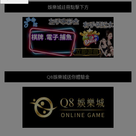
娛樂城註冊點擊下方
Q8娛樂城送你體驗金