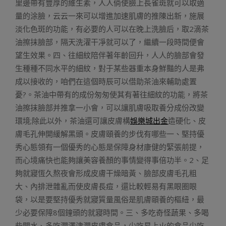
里邊帶有豐厚的維生素，人人倘使臉上長雀斑就可以取適
量的涂臉，云云一來可以增進加速肌膚的推陳出新，施展
淡化色斑的功能，有必要的人可以在晚上洗臉后，取2滴茶
油擦抹臉部，隔天洗濯干凈就可以了，繼續一段時間便會
望生效果。四、往細紋陪伴著年齡回升，人人的臉部會發
生種種不同水平的細紋，對于某些器重本身鮮豔的人是弗
成以接收的，咱們在這個時辰可以借助茶油來輔助處置
憂?。茶油中帶有的成份匆匆使其有著往細紋的功能，將茶
油擦抹臉部并推拿一小會，可以讓肌膚吸取養分成份改變
環境;除此以外，茶油還可讓皮膚構
娛樂城出金
造硬化、皮
膚毛孔伸開緩解黑頭。皮膚頤養的步伐有哪些一、堅持優
秀心態領有一個優秀的心態是保障身材康健的緊張前提，
而心境痛快也能夠讓美容養顏的事情變得事倍功半。2、足
夠就寢恆久熬夜會形成皮膚干燥暗黃、臉部皮膚毛孔粗
大、內排泄雜亂而使皮膚長痘，還比較輕易有黑眼圈眼
袋，以是要堅持優秀就寢質量風俗是肌膚頤養的樞紐，最
少必要保障8個鐘頭的就寢時間。三、多吃奇怪蔬果、多喝
些開水、多吃潤澤津潤皮膚食品，少吃易上火的食品少吃