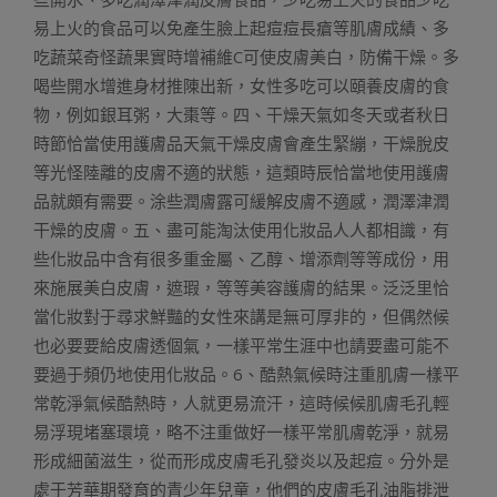
易上火的食品可以免產生臉上起痘痘長瘡等肌膚成績、多
吃蔬菜奇怪蔬果實時增補維C可使皮膚美白，防備干燥。多
喝些開水增進身材推陳出新，女性多吃可以頤養皮膚的食
物，例如銀耳粥，大棗等。四、干燥天氣如冬天或者秋日
時節恰當使用護膚品天氣干燥皮膚會產生緊繃，干燥脫皮
等光怪陸離的皮膚不適的狀態，這類時辰恰當地使用護膚
品就頗有需要。涂些潤膚露可緩解皮膚不適感，潤澤津潤
干燥的皮膚。五、盡可能淘汰使用化妝品人人都相識，有
些化妝品中含有很多重金屬、乙醇、增添劑等等成份，用
來施展美白皮膚，遮瑕，等等美容護膚的結果。泛泛里恰
當化妝對于尋求鮮豔的女性來講是無可厚非的，但偶然候
也必要要給皮膚透個氣，一樣平常生涯中也請要盡可能不
要過于頻仍地使用化妝品。6、酷熱氣候時注重肌膚一樣平
常乾淨氣候酷熱時，人就更易流汗，這時候候肌膚毛孔輕
易浮現堵塞環境，略不注重做好一樣平常肌膚乾淨，就易
形成細菌滋生，從而形成皮膚毛孔發炎以及起痘。分外是
處于芳華期發育的青少年兒童，他們的皮膚毛孔油脂排泄