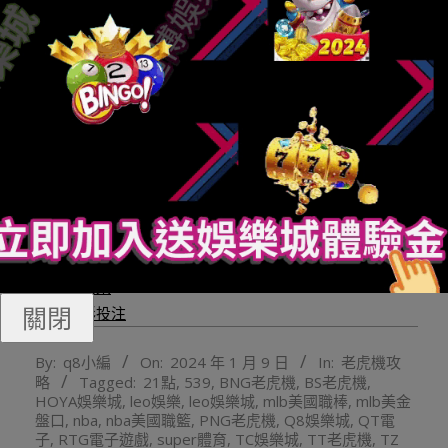
財神捕魚機
財神娛樂城
娛樂城
玩運彩娛樂城
Q8娛樂城
線上老虎機
娛樂城註冊
通博娛樂
娛樂城推薦
財神娛樂
關閉
玩運彩投注
2024-
By:
q8小編
On:
2024 年 1 月 9 日
In:
老虎機攻
01-
略
Tagged:
21點
,
539
,
BNG老虎機
,
BS老虎機
,
09
HOYA娛樂城
,
leo娛樂
,
leo娛樂城
,
mlb美國職棒
,
mlb美金
盤口
,
nba
,
nba美國職籃
,
PNG老虎機
,
Q8娛樂城
,
QT電
子
,
RTG電子遊戲
,
super體育
,
TC娛樂城
,
TT老虎機
,
TZ