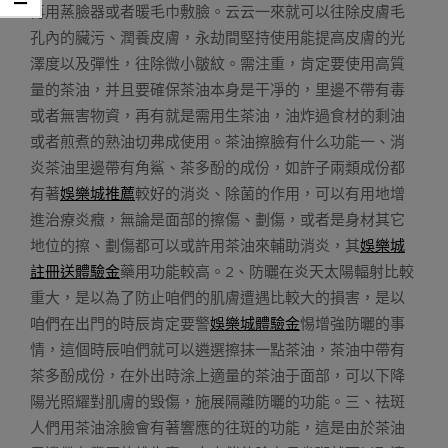
再用蒸臉器或者暖毛巾敷臉。云云一來就可以往除皮膚毛
孔內的臟污、潤養皮膚，永劫間堅持使用能提高皮膚的光
澤度以及彈性，往除微小皺紋。需注重，肯定要使用高質
量的茶油，并且要確保茶油本身是干凈的，里邊不帶有毒
或者無害物資，再有就是需用生茶油，油炸過食材的剩油
或者煎煮的熟油切弗成使用。茶油擦臉有什么功能一、消
炎茶油里邊帶有角鯊、茶多酚的成份，如許子兩類成份都
有著
娛樂城推薦
較好的消炎、除菌的作用，可以有用地增
進治療炎癥，無論是面部的擦傷、劃傷，或者是身材其它
地位的擦、劃傷都可以或許用茶油來輔助消炎，其
娛樂城
註冊送體驗金
藥用功能較高。2、防曬在炎天太陽輻射比較
重大，是以為了防止咱們的肌膚遭遇比較大的損害，是以
咱們在出門的時辰肯定要警
娛樂城體驗金
惕增強防曬的事
情，這個時辰咱們就可以遴選擦抹一點茶油，茶油中帶有
茶多酚成份，在外出時涂上適量的茶油于面部，可以下降
陽光照耀對肌膚的毀傷，施展隔離防曬的功能。三、祛斑
人們用茶油涂臉會有著響應的往斑的功能，這是由於茶油