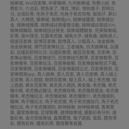
娛樂城
,
WM百家樂
,
中華職棒
,
九州娛樂城
,
免費小說
,
免
費影片
,
六合彩
,
劈魚來了
,
博弈
,
博彩
,
博狗電子
,
即時比
分
,
台灣彩券
,
吃角子老虎
,
吃角子老虎攻略
,
報馬仔
,
夢幻
真人
,
大樂透
,
娛樂城
,
娛樂城ptt
,
娛樂城優惠
,
娛樂城出
金
,
娛樂城推薦
,
娛樂城註冊優惠活動
,
娛樂城註冊送300
,
娛樂城賺錢
,
娛樂城送註冊金
,
娛樂城體驗金
,
完美娛樂城
,
彩票
,
德州撲克
,
拉霸老虎機
,
捕魚大亨
,
捕魚機
,
捕魚達人
,
極速百家樂
,
歐博百家樂
,
歐博真人
,
沙龍真人
,
淘金娛樂
,
淘金娛樂城
,
澳門百家樂玩法
,
王者捕魚
,
玖天娛樂城
,
玩運
彩
,
玩運彩即時比分
,
玩運彩教學
,
瘋狂百家樂
,
百家樂
,
百
家樂必勝術
,
百家樂技巧
,
百家樂技巧教學
,
百家樂教學
,
百
家樂機率
,
百家樂玩法
,
百家樂破解
,
百家樂破解程式下載
,
百家樂算牌
,
百家樂賺錢
,
百家樂贏錢公式
,
百家樂預測
,
百
家樂預測app
,
真人娛樂
,
真人百家
,
真人百家樂
,
真人線上
百家樂
,
真人遊戲
,
瞇牌百家樂
,
線上真人
,
線上老虎機
,
線
上遊戲
,
美女百家樂
,
美女真人視訊
,
美金盤
,
老虎機
,
老虎
機中獎
,
老虎機必勝法
,
老虎機攻略
,
老虎機救援金
,
老虎機
機率
,
老虎機玩法
,
老虎機破解
,
老虎機簡介
,
老虎機規則
,
職棒
,
角子機玩法
,
角子老虎機
,
角子老虎機技巧
,
角子老虎
機玩法
,
角子老虎機規則
,
財神娛樂
,
財神娛樂城
,
賓果賓
果
,
贏家娛樂城
,
足球聯賽
,
通博娛樂城
,
運動彩券分析
,
運
動彩卷
,
金合發娛樂城
,
鑫寶體育
,
電子遊戲
,
電競
,
體育博
彩
,
體育彩券
,
體育彩票
,
體育賽事直播