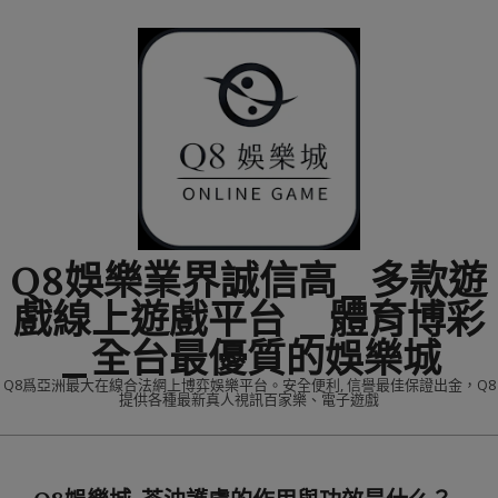
Skip
to
content
Q8娛樂業界誠信高_多款遊
戲線上遊戲平台 _體育博彩
_全台最優質的娛樂城
Q8爲亞洲最大在線合法網上博弈娛樂平台。安全便利, 信譽最佳保證出金，Q8
提供各種最新真人視訊百家樂、電子遊戲
Primary
Navigation