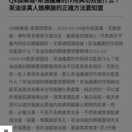
Q8娛樂城-茶油護膚的作用與功效是什么？
Menu
茶油涂真人娛樂臉的正確方法要知道
Q8娛樂城-泉源時間為：2022-02-09由內容質量、互動談
論、傳布等多維度分值決定，勛章級別越高()，代表其在平
臺內的綜合顯露越好。文章總閱讀談論 1茶油護膚的作用與
功能是什么？茶油涂臉的精確要領要曉得2022-02-
0909:49泉源:原題目：茶油護膚的作用與功能是什么？茶
油涂臉的精確要領要曉得茶油平日是用來食用的，可是也
有一些人會用茶油來美容。那么茶油護膚的作用與功能是
什么？茶油涂臉的精確要領要曉得！茶油護膚的作用與功
能茶油是尚未顛末任何無機化學處置，純自然的。可以或
許增進肌膚推陳出新，潤澤津潤肌膚，美白祛斑。每天使
用可以或許施展出更強的皮膚照顧護士明明的結果。然
則，必需注重，不克不及夠使用太多，不然將會致使肌膚
清淡感，吸塵，堵塞臉部毛孔。茶油涂臉的精確要領天天
日夕潔面后，用茶油間接涂臉，重復柔柔推拿1至2分鐘，