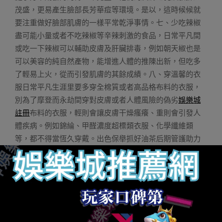
茂盛，更易產生臉部長芳華痘等環境。是以，這時候候就
要注重做好臉部肌膚的一樣平常乾淨事情。七、少吃辣椒
盡可能小量或者不吃辣椒等辛辣刺激的食品，日常平凡間
或吃一下辣椒可以輔助皮膚及肝臟排毒，例如朝天椒也是
可以美容的純自然產物，能增進人體的推陳出新，但吃多
了輕易上火，從而引發肌膚的其餘成績。八、穿溫馨的衣
服日常平凡生涯里要多穿全棉質或者高品格布料的衣服，
別為了摩登而永劫間穿對皮膚或者人體風險的偽劣
娛樂城
註冊
布料的衣服，輕則會讓皮膚干燥瘙癢、重則會引發人
體疾病。例如錦綸、甲醛濃度超標類衣服、化學纖維類
等，都不得當恆久穿戴。出色保舉抓好油茶后期管護助力
莊家增收致富攸縣：200萬元幫扶資金讓油茶財產頂風飛揚
宜春油茶迎來豐產年信息內容泉源于收集編纂轉載，轉載
目的在于傳遞更多信息，宣揚中國油茶，并不代表咱們贊
成其概念以及對其真實性擔任。[聲明]文章版權回原作者一
切內容為作者小我私家概念，轉載文章只供應參考并不組
成任何投資及運用倡議。