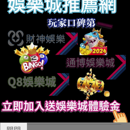
彩
,
玩運彩即時比分
,
玩運彩教學
,
瘋狂百家樂
,
百家樂
,
百
家樂必勝術
,
百家樂技巧
,
百家樂技巧教學
,
百家樂教學
,
百
家樂機率
,
百家樂玩法
,
百家樂破解
,
百家樂破解程式下載
,
百家樂算牌
,
百家樂賺錢
,
百家樂贏錢公式
,
百家樂預測
,
百
家樂預測app
,
真人娛樂
,
真人百家
,
真人百家樂
,
真人線上
百家樂
,
真人遊戲
,
瞇牌百家樂
,
線上真人
,
線上老虎機
,
線
上遊戲
,
美女百家樂
,
美女真人視訊
,
美金盤
,
老虎機
,
老虎
機中獎
,
老虎機必勝法
,
老虎機攻略
,
老虎機救援金
,
老虎機
機率
,
老虎機玩法
,
老虎機破解
,
老虎機簡介
,
老虎機規則
,
職棒
,
角子機玩法
,
角子老虎機
,
角子老虎機技巧
,
角子老虎
機玩法
,
角子老虎機規則
,
財神娛樂
,
財神娛樂城
,
賓果賓
果
,
贏家娛樂城
,
足球聯賽
,
通博娛樂城
,
運動彩券分析
,
運
動彩卷
,
金合發娛樂城
,
鑫寶體育
,
電子遊戲
,
電競
,
體育博
彩
,
體育彩券
,
體育彩票
,
體育賽事直播
Previous Post:
Q8娛樂城-嘟嘟瓜美業網：女人美容護膚
的小技巧Q8娛樂，你知道多少？
Next Post:
Q8娛樂城-2021玩運彩年10-玩運彩
關閉