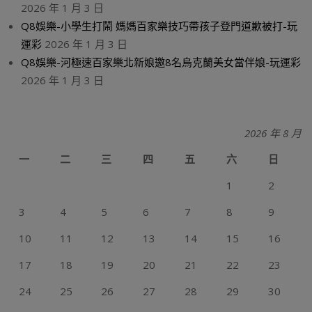
2026 年 1 月 3 日
Q8娛樂-小學生打鬧 媽媽百家樂技巧帶孩子登門道歉被打-玩
運彩
2026 年 1 月 3 日
Q8娛樂-河極速百家樂北新娘邀8名烏克蘭美女當伴娘-玩運彩
2026 年 1 月 3 日
2026 年 8 月
一
二
三
四
五
六
日
1
2
3
4
5
6
7
8
9
10
11
12
13
14
15
16
17
18
19
20
21
22
23
24
25
26
27
28
29
30