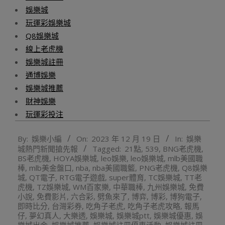
娛樂城
玩運彩娛樂城
Q8娛樂城
線上老虎機
娛樂城註冊
通博娛樂
娛樂城推薦
財神娛樂
玩運彩投注
2023-
By:
娛樂小編
On:
2023 年 12 月 19 日
In:
娛樂
12-
城熱門新聞搶先報
Tagged:
21點
,
539
,
BNG老虎機
,
19
BS老虎機
,
HOYA娛樂城
,
leo娛樂
,
leo娛樂城
,
mlb美國職
棒
,
mlb美金盤口
,
nba
,
nba美國職籃
,
PNG老虎機
,
Q8娛樂
城
,
QT電子
,
RTG電子遊戲
,
super體育
,
TC娛樂城
,
TT老
虎機
,
TZ娛樂城
,
WM百家樂
,
中華職棒
,
九州娛樂城
,
免費
小說
,
免費影片
,
六合彩
,
劈魚來了
,
博弈
,
博彩
,
博狗電子
,
即時比分
,
台灣彩券
,
吃角子老虎
,
吃角子老虎攻略
,
報馬
仔
,
夢幻真人
,
大樂透
,
娛樂城
,
娛樂城ptt
,
娛樂城優惠
,
娛