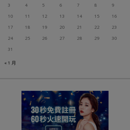
3
4
5
6
7
8
9
10
11
12
13
14
15
16
17
18
19
20
21
22
23
24
25
26
27
28
29
30
31
« 1 月