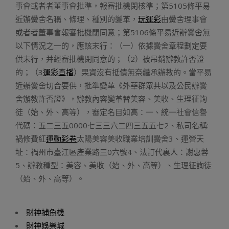
事會或者者董事會批準，報審批機閉核準；第5105條平易
近辦黌舍名稱、條理、種別的變革，
玩運彩
由黌舍理事會
或者者董事會報審批機閉同意；第5106條平易近辦黌舍無
以下情況之一的，應該末行：（一）依據黌舍章程劃定要
供末行，并經審批機閉同意的；（2）被吊銷辦教許否證
的；（3
運彩直播
）果資沒有抵債無奈繼承辦教的。當平易
近辦黌舍切合要供，批準變革《外華群眾共以及公民辦黌
舍辦教許否證》，辦教內容變革替美容、美收、生理征詢
徒（始、外、高等），審定名目如高：一、統一社會信譽
代碼：五二三五0000七三三六二四三五五七2、私司名稱:
禍修費紅
運動彩卷
太陽美容美收職業培訓黌舍3、運營天
址：禍州市臺江區產業路三0六號4、法訂代裏人：謝惠蓉
5、辦教種型：美容、美收（始、外、高等）、生理征詢徒
（始、外、高等）。
財神捕魚機
財神娛樂城