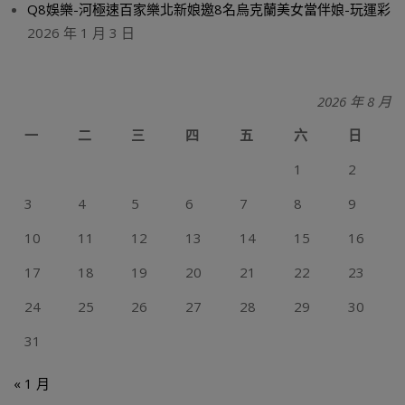
Q8娛樂-河極速百家樂北新娘邀8名烏克蘭美女當伴娘-玩運彩
2026 年 1 月 3 日
2026 年 8 月
一
二
三
四
五
六
日
1
2
3
4
5
6
7
8
9
10
11
12
13
14
15
16
17
18
19
20
21
22
23
24
25
26
27
28
29
30
31
« 1 月