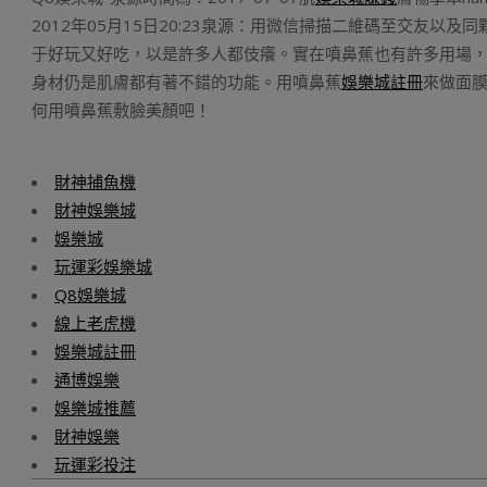
2012年05月15日20:23泉源：用微信掃描二維碼至交友以及
于好玩又好吃，以是許多人都伎癢。實在噴鼻蕉也有許多用場
身材仍是肌膚都有著不錯的功能。用噴鼻蕉
娛樂城註冊
來做面
何用噴鼻蕉敷臉美顏吧！
財神捕魚機
財神娛樂城
娛樂城
玩運彩娛樂城
Q8娛樂城
線上老虎機
娛樂城註冊
通博娛樂
娛樂城推薦
財神娛樂
玩運彩投注