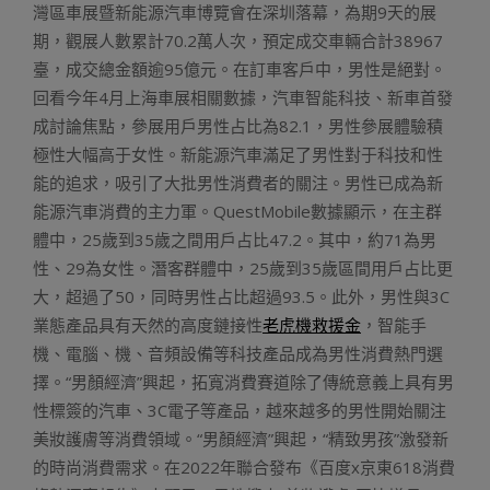
灣區車展暨新能源汽車博覽會在深圳落幕，為期9天的展
期，觀展人數累計70.2萬人次，預定成交車輛合計38967
臺，成交總金額逾95億元。在訂車客戶中，男性是絕對。
回看今年4月上海車展相關數據，汽車智能科技、新車首發
成討論焦點，參展用戶男性占比為82.1，男性參展體驗積
極性大幅高于女性。新能源汽車滿足了男性對于科技和性
能的追求，吸引了大批男性消費者的關注。男性已成為新
能源汽車消費的主力軍。QuestMobile數據顯示，在主群
體中，25歲到35歲之間用戶占比47.2。其中，約71為男
性、29為女性。潛客群體中，25歲到35歲區間用戶占比更
大，超過了50，同時男性占比超過93.5。此外，男性與3C
業態產品具有天然的高度鏈接性
老虎機救援金
，智能手
機、電腦、機、音頻設備等科技產品成為男性消費熱門選
擇。“男顏經濟”興起，拓寬消費賽道除了傳統意義上具有男
性標簽的汽車、3C電子等產品，越來越多的男性開始關注
美妝護膚等消費領域。“男顏經濟”興起，“精致男孩”激發新
的時尚消費需求。在2022年聯合發布《百度x京東618消費