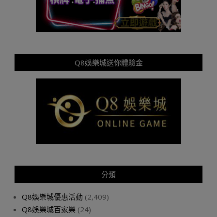
Q8娛樂城送你體驗金
分類
Q8娛樂城優惠活動
(2,409)
Q8娛樂城百家樂
(24)