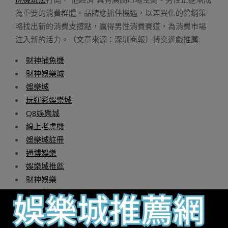
為重要的消費群體。品牌應抓住機遇，以差異化的營銷策
略找出新的消費支撐點，贏得男性消費賽道，為消費市場
注入新的活力。（文章來源：深圳商報）博奕遊戲推薦:
財神捕魚機
財神娛樂城
娛樂城
玩運彩娛樂城
Q8娛樂城
線上老虎機
娛樂城註冊
通博娛樂
娛樂城推薦
財神娛樂
玩運彩投注
2023-