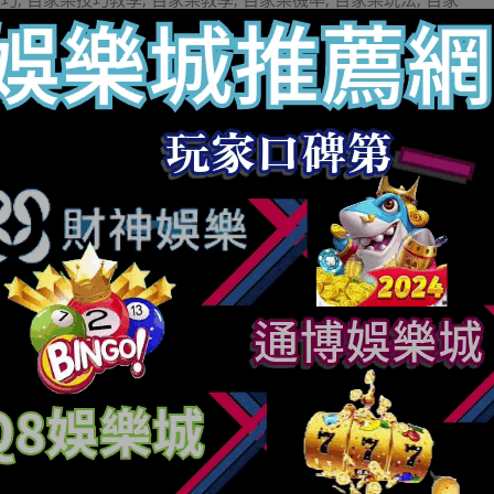
贏錢公式
,
百家樂預測
,
百家樂預測app
,
真人娛樂
,
真人百家
,
真人
線上真人
,
線上老虎機
,
線上遊戲
,
美女百家樂
,
美女真人視訊
,
美金
援金
,
老虎機機率
,
老虎機玩法
,
老虎機破解
,
老虎機簡介
,
老虎機規
機玩法
,
角子老虎機規則
,
財神娛樂
,
財神娛樂城
,
賓果賓果
,
贏家娛
卷
,
運彩中獎查詢
,
運彩免費分析
,
運彩報馬仔
,
運彩直播
,
金合發娛
彩
,
體育彩券
,
體育彩票
,
體育賽事直播
好
其多層次的代理制度是否靠譜？-玩運彩