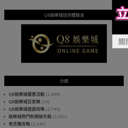
Q8娛樂城送你體驗金
關
分類
Q8娛樂城優惠活動
(2,409)
Q8娛樂城百家樂
(24)
Q8娛樂城遊戲攻略
(2,745)
娛樂城熱門新聞搶先報
(2,521)
老虎機攻略
(2,243)