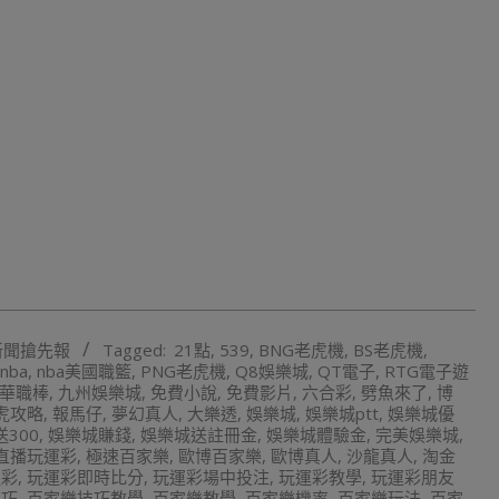
新聞搶先報
Tagged:
21點
,
539
,
BNG老虎機
,
BS老虎機
,
nba
,
nba美國職籃
,
PNG老虎機
,
Q8娛樂城
,
QT電子
,
RTG電子遊
華職棒
,
九州娛樂城
,
免費小說
,
免費影片
,
六合彩
,
劈魚來了
,
博
虎攻略
,
報馬仔
,
夢幻真人
,
大樂透
,
娛樂城
,
娛樂城ptt
,
娛樂城優
300
,
娛樂城賺錢
,
娛樂城送註冊金
,
娛樂城體驗金
,
完美娛樂城
,
直播玩運彩
,
極速百家樂
,
歐博百家樂
,
歐博真人
,
沙龍真人
,
淘金
運彩
,
玩運彩即時比分
,
玩運彩場中投注
,
玩運彩教學
,
玩運彩朋友
技巧
,
百家樂技巧教學
,
百家樂教學
,
百家樂機率
,
百家樂玩法
,
百家