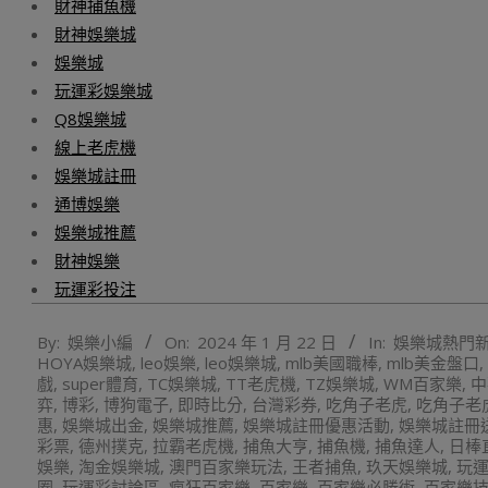
財神捕魚機
財神娛樂城
娛樂城
玩運彩娛樂城
Q8娛樂城
線上老虎機
娛樂城註冊
通博娛樂
娛樂城推薦
財神娛樂
玩運彩投注
2024-
By:
娛樂小編
On:
2024 年 1 月 22 日
In:
娛樂城熱門
01-
HOYA娛樂城
,
leo娛樂
,
leo娛樂城
,
mlb美國職棒
,
mlb美金盤口
,
22
戲
,
super體育
,
TC娛樂城
,
TT老虎機
,
TZ娛樂城
,
WM百家樂
,
中
弈
,
博彩
,
博狗電子
,
即時比分
,
台灣彩券
,
吃角子老虎
,
吃角子老
惠
,
娛樂城出金
,
娛樂城推薦
,
娛樂城註冊優惠活動
,
娛樂城註冊送
彩票
,
德州撲克
,
拉霸老虎機
,
捕魚大亨
,
捕魚機
,
捕魚達人
,
日棒
娛樂
,
淘金娛樂城
,
澳門百家樂玩法
,
王者捕魚
,
玖天娛樂城
,
玩
圈
,
玩運彩討論區
,
瘋狂百家樂
,
百家樂
,
百家樂必勝術
,
百家樂