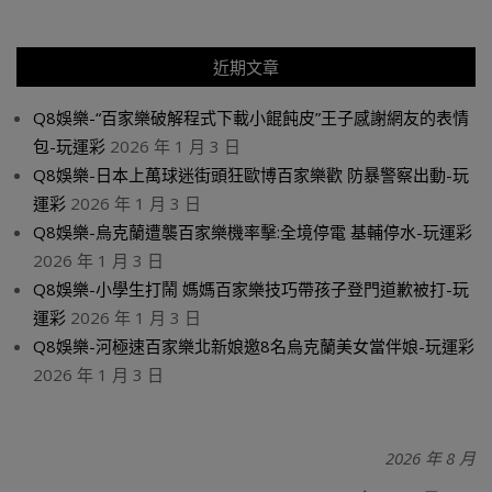
近期文章
Q8娛樂-“百家樂破解程式下載小餛飩皮”王子感謝網友的表情
包-玩運彩
2026 年 1 月 3 日
Q8娛樂-日本上萬球迷街頭狂歐博百家樂歡 防暴警察出動-玩
運彩
2026 年 1 月 3 日
Q8娛樂-烏克蘭遭襲百家樂機率擊:全境停電 基輔停水-玩運彩
2026 年 1 月 3 日
Q8娛樂-小學生打鬧 媽媽百家樂技巧帶孩子登門道歉被打-玩
運彩
2026 年 1 月 3 日
Q8娛樂-河極速百家樂北新娘邀8名烏克蘭美女當伴娘-玩運彩
2026 年 1 月 3 日
2026 年 8 月