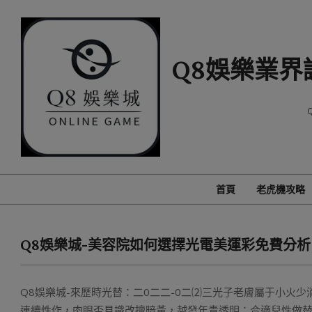
Skip
to
content
Q8娛樂業界
首頁
老虎機攻略
Q8娛樂城-美容院如何選擇光電美運彩免費分析
Q8娛樂城-來歷時光替：二0二二-0二⑵三光子老膚屬于小火
連續性作，肉眼否見識改擅暗黃，越發年青透明；合適兒性做