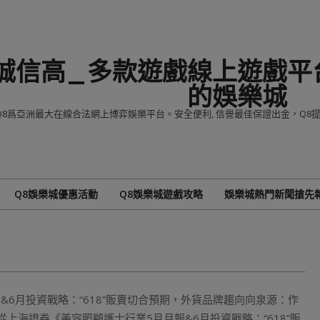
誠信高_多款遊戲線上遊戲平台
的娛樂城
Q8爲亞洲最大在線合法網上博弈娛樂平台。安全便利, 信譽最佳保證出金，Q
Q8娛樂城優惠活動
Q8娛樂城遊戲攻略
娛樂城熱門新聞搶先
Primary
Navigation
Menu
月報&6月投資戰略：“618”販賣切合預期，外貨品牌趨向向泉源：作
下內容從上海證券《美容照顧護士行業5月月報&6月投資戰略：“618”販