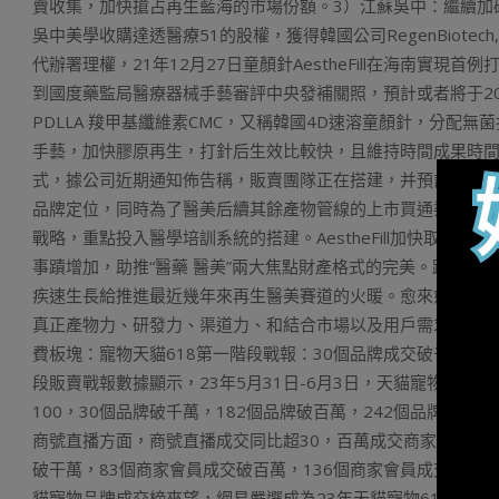
賣收集，加快搶占再生藍海的市場份額。3）江蘇吳中：繼續加碼醫美
吳中美學收購達透醫療51的股權，獲得韓國公司RegenBiotech,
代辦署理權，21年12月27日童顏針AestheFill在海南實現首例
到國度藥監局醫療器械手藝審評中央發補關照，預計或者將于2023
PDLLA 羧甲基纖維素CMC，又稱韓國4D速溶童顏針，分配無
手藝，加快膠原再生，打針后生效比較快，且維持時間成果時間長。
式，據公司近期通知佈告稱，販賣團隊正在搭建，并預計采取
品牌定位，同時為了醫美后續其餘產物管線的上市買通渠道，
戰略，重點投入醫學培訓系統的搭建。AestheFill加快取
事蹟增加，助推“醫藥 醫美”兩大焦點財產格式的完美。跟著
疾速生長給推進最近幾年來再生醫美賽道的火暖。愈來愈多的
真正產物力、研發力、渠道力、和結合市場以及用戶需求做更
費板塊：寵物天貓618第一階段戰報：30個品牌成交破千萬，
段販賣戰報數據顯示，23年5月31日-6月3日，天貓寵物類目2
100，30個品牌破千萬，182個品牌破百萬，242個品牌同比
商號直播方面，商號直播成交同比超30，百萬成交商家14個。
破干萬，83個商家會員成交破百萬，136個商家會員成交同比超
貓寵物品牌成交榜來望，網易嚴選成為23年天貓寵物618時代