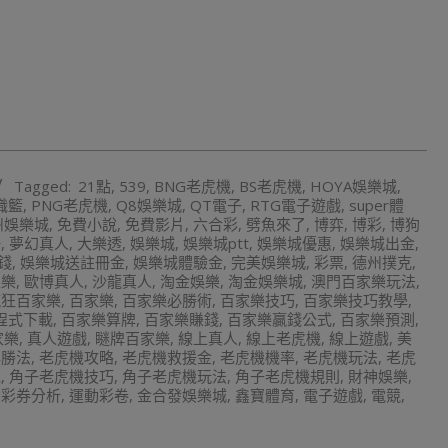
Tagged:
21點
,
539
,
BNG老虎機
,
BS老虎機
,
HOYA娛樂城
,
職籃
,
PNG老虎機
,
Q8娛樂城
,
QT電子
,
RTG電子遊戲
,
super體
州娛樂城
,
免費小說
,
免費影片
,
六合彩
,
劈魚來了
,
博弈
,
博彩
,
博狗
仔
,
夢幻真人
,
大樂透
,
娛樂城
,
娛樂城ptt
,
娛樂城優惠
,
娛樂城出金
,
錢
,
娛樂城送註冊金
,
娛樂城體驗金
,
完美娛樂城
,
彩票
,
德州撲克
,
家樂
,
歐博真人
,
沙龍真人
,
淘金娛樂
,
淘金娛樂城
,
澳門百家樂玩法
,
瘋狂百家樂
,
百家樂
,
百家樂必勝術
,
百家樂技巧
,
百家樂技巧教學
,
程式下載
,
百家樂算牌
,
百家樂賺錢
,
百家樂贏錢公式
,
百家樂預測
,
家樂
,
真人遊戲
,
瞇牌百家樂
,
線上真人
,
線上老虎機
,
線上遊戲
,
美
必勝法
,
老虎機攻略
,
老虎機救援金
,
老虎機機率
,
老虎機玩法
,
老虎
機
,
角子老虎機技巧
,
角子老虎機玩法
,
角子老虎機規則
,
財神娛樂
,
動彩券分析
,
運動彩卷
,
金合發娛樂城
,
鑫寶體育
,
電子遊戲
,
電競
,