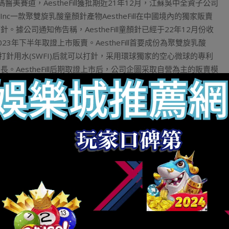
賽道，AestheFill獲批期近21年12月，江蘇吳中全資子公司
Inc一款聚雙旋乳酸童顏針產物AestheFill在中國境內的獨家販賣
打針。據公司通知佈告稱，AestheFill童顏針已經于22年12月份收
年下半年取證上市販賣。AestheFill首要成份為聚雙旋乳酸
菌打針用水(SWFI)后就可以打針，采用環球獨家的空心微球的專利
AestheFill后期取證上市后，公司企圖采取自營為主的販賣模
自營模式，首要利于管控產物的暢通流暢價錢并維持相對於高真個
協同作戰，擴展範圍效應。在營銷環節上，公司會采取醫學後行的
證及勝利上市放量預計對于公司醫美營業有強勢推進作用，拉動公司團體
用戶審美的轉變、營銷宣揚推進、再生醫美手藝刷新進級以及資料的
進入者涌入再生資料藍海市場，行業競爭繼續加大，咱們認為具有
精細化的經營的公司才能在該細分賽道上獵取肯定市場份額。新花
外貨品牌占據榜首據寵物行業察看清算的天貓寵物618時代第一階
7個商號成交破千萬，161個商號成交破百萬，660個商號成交超
超500。在單品販賣方面，3個單品破千萬，123個單品破百萬；在
在會員成交方面，團體會員成交金額同比超40，8個商家會員成交
100，新增會員數同比超30，85個商家新增會員數超200。從天
第一階段品牌成交榜單TOP1。從商號成交榜維度來望，網易嚴選