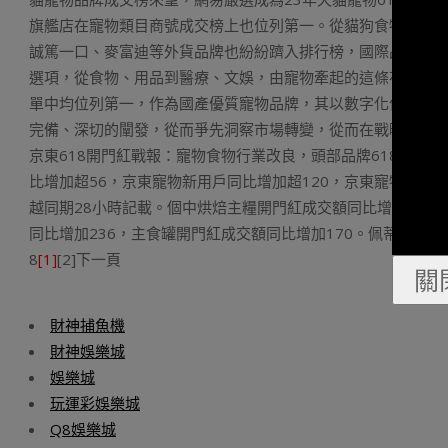
旗艦店在寵物類目商號成交榜上也位列第一。從貓狗食物品牌
誠篤一口、麥富迪等外貨品牌也紛紛躋入排行榜，國際品牌ZI
選項，從食物、用品到醫療、文娛，由寵物牽起的這條花費主
單中均位列第一，作為國產優質寵物品牌，其以數字化作為產
完備、深切的闡發，從而爭先洞察市場轉變，從而在戰略層實
京東618開門紅戰報：寵物食物行業改良，頭部品牌618顯露凸
比增加超56，京東寵物新用戶同比增加超120，京東寵物破百
越同期28小時記載。個中烘焙主糧開門紅成交額同比增加超18
同比增加236，主食罐開門紅成交額同比增加170。佩蒂主品牌爵
8
[1]
[2]下一頁
關
財神捕魚機
財神娛樂城
娛樂城
玩運彩娛樂城
Q8娛樂城