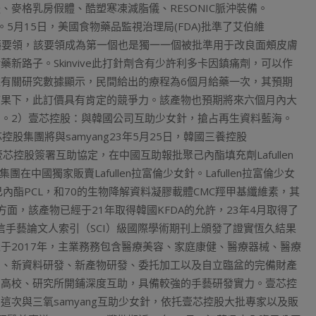
假體、麥格乳房假體、酷塑寒凍減脂儀、RESONIC脈沖裝備。
。5月15日，美國食物藥品監視治理局(FDA)批準了艾伯維
)玻尿酸的新給藥要領，該要領成為第一個也是獨一一個被批準用于改良面頰皮膚
路子。Skinvive此打針劑含有少許利多卡因鎮痛劑，可以作
有關研究數據顯示，民間給出的療程為6個月給藥一次，其預期
結果下，此訂價具有肯定的競爭力。該產物也預期將來六個月內大
。2）壹芯控股：與韓國公司互助少女針，搶占再生資料藍海。
股集團將與samyang23年5月25日，韓國三養控股
州壹芯控股簽署互助協定，在中國互助報批聚己內酯填充劑Lafullen
國獨家販賣Lafullen拉富倫少女針。Lafullen拉富倫少女
內酯PCL，和70的生物降解資料凝膠載體CMC羥甲基纖維素，其
面，該產物已經于21年取得韓國KFDA的允許，23年4月取得了
在迷信手藝論文人索引（SCI）級國際學術期刊上頒發了證實恆久結果
于2017年，主業務務包含醫療美容、家庭康健、醫療器械、醫療
賣、新資料研發、新產物研發、委托加工以及自立臨盆的完備財產
內高校、研究所開鋪深度互助，具備較強的手藝研發實力。壹芯控
n產物。這次與三氧samyang互助少女針，依托壹芯控股大批專家以及販