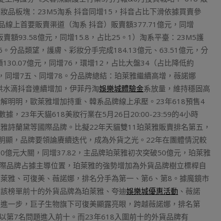
品板塊：23M5淘系 抖音同增15，抖音占比下滑依據買賣參
線上首要販賣渠道（淘系 抖音）販賣額377.71億元，同增
販賣額93.58億元，同增15.8，占比25。1）淘系平臺：23M5護
66。分品類望，護膚、彩妝分手完成184.13億元、63.51億元，分
額130.07億元，同增76，環增12，占比大盤34（占比降低約
7億元，同增7五、同增78。分品牌總結：珀萊雅繼續高增，薇諾娜
洪水滴抖音連續增加，伊菲丹淘
娛樂城體驗金
系放量，維持穩固高
明明，歐萊雅增加持重、韓系品牌線上承壓。23年618預售4
3年天貓618美妝行業在5月26日20:00-23:59的4小時
雅詩蘭黛等國際品牌。比擬22年天貓雙11珀萊雅販賣排名第五，
鮮明顯，品牌要領論賡續迭代，成為外貨之光。22年在團體情況較
0億元大關，同增37.82，主品牌珀萊雅初次突破50億元，珀萊雅
國際品牌占據主導位置，珀萊雅的強勢增加為外貨品牌樹立標桿自
萊雅、可復美、薇諾娜，排名分手為第一、第6、第8。據魔鏡市
進入該榜單前十的外貨品牌為珀萊雅、夸迪
娛樂城優惠活動
、薇諾
名更進一步，巨子生物旗下可復美顯露亮眼，跨越薇諾娜，排名第
以第7名問題進入前十。而23年618入圍前十的外貨品牌有