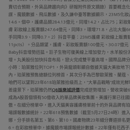
賣切合預期，外貨品牌趨向向》研報附件原文摘錄）首要概念化妝
謀、魔鏡數據、飛瓜數據，及久謙中臺等數據顯示，23M5化妝品
14.6。個中，護膚品類284.13億元，同增14.2，占比75；彩妝
膚 彩妝線上販賣額247.64億元，同降3，環增71.8，占比大盤
手同降3.9、同降0.7。2）抖音平臺：23M5護膚 彩妝線上販賣
11pcts）。分品類望，護膚、彩妝販賣額100億元、30.0
Baby抖音增勢迅猛。巨子生物可復美線上增加發力，水羊股份
增。丸美股份加快抖音布局，戀火完成雙平臺高增。國際品牌分解
小時：珀萊雅位列TOP1，外貨龍頭彰顯自傲據天貓大美妝地下數據，2
內，珀萊雅預售總額位列榜首，其次分手為巴黎歐萊雅、蘭蔻、
咱們可以望到23年618珀萊雅拾級而上，“大單品戰略”成效光
差違景下，珀萊雅仍然
Q8娛樂城評價
完成逆勢增加，營收突破6
成為A股首個領有50億收入的單品牌美妝集團。美護行業已往
傲。在細分榜單中，進入天貓美容護膚榜單前十的外貨品牌有珀
場諜報數據統計，22年618預售數據（截至5月27日24時）
娜，分手排名第五、第6、第10。國產物牌23年細分賽道排
6。在彩妝榜單中，據魔鏡市場諜報統計數據，22年僅有花西子