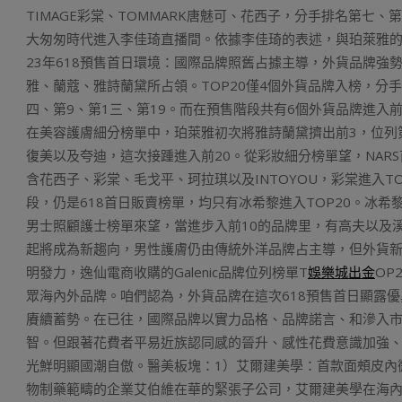
TIMAGE彩棠、TOMMARK唐魅可、花西子，分手排名第七、第
大匆匆時代進入李佳琦直播間。依據李佳琦的表述，與珀萊雅的
23年618預售首日環境：國際品牌照舊占據主導，外貨品牌強
雅、蘭蔻、雅詩蘭黛所占領。TOP20僅4個外貨品牌入榜，
四、第9、第1三、第19。而在預售階段共有6個外貨品牌進入
在美容護膚細分榜單中，珀萊雅初次將雅詩蘭黛擠出前3，位列第2
復美以及夸迪，這次接踵進入前20。從彩妝細分榜單望，NARS
含花西子、彩棠、毛戈平、珂拉琪以及INTOYOU，彩棠進入T
段，仍是618首日販賣榜單，均只有冰希黎進入TOP20。冰
男士照顧護士榜單來望，當進步入前10的品牌里，有高夫以及
起將成為新趨向，男性護膚仍由傳統外洋品牌占主導，但外貨
明發力，逸仙電商收購的Galenic品牌位列榜單T
娛樂城出金
OP
眾海內外品牌。咱們認為，外貨品牌在這次618預售首日顯露
賡續蓄勢。在已往，國際品牌以實力品格、品牌諾言、和滲入
智。但跟著花費者平易近族認同感的晉升、感性花費意識加強
光鮮明顯國潮自傲。醫美板塊：1）艾爾建美學：首款面頰皮內
物制藥範疇的企業艾伯維在華的緊張子公司，艾爾建美學在海內