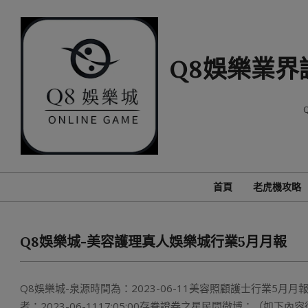
Skip
to
content
Q8娛樂業界
首頁
老虎機攻略
Q8娛樂城-美容護理真人娛樂城行業5月月報
Q8娛樂城-泉源時間為：2023-06-11美容照顧護士行業5月
者：2023-06-1117:05:00存眷證券之星民間微博：（如