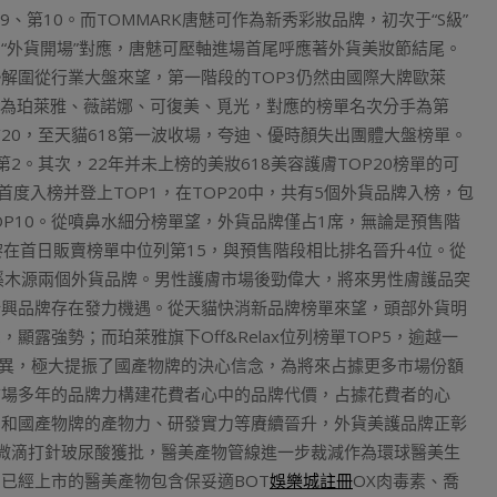
9、第10。而TOMMARK唐魅可作為新秀彩妝品牌，初次于“S級”
“外貨開場”對應，唐魅可壓軸進場首尾呼應著外貨美妝節結尾。
勢解圍從行業大盤來望，第一階段的TOP3仍然由國際大牌歐萊
分手為珀萊雅、薇諾娜、可復美、覓光，對應的榜單名次分手為第
前20，至天貓618第一波收場，夸迪、優時顏失出團體大盤榜單。
。其次，22年并未上榜的美妝618美容護膚TOP20榜單的可
首度入榜并登上TOP1，在TOP20中，共有5個外貨品牌入榜，包
OP10。從噴鼻水細分榜單望，外貨品牌僅占1席，無論是預售階
希黎在首日販賣榜單中位列第15，與預售階段相比排名晉升4位。從
溪木源兩個外貨品牌。男性護膚市場後勁偉大，將來男性膚護品突
新興品牌存在發力機遇。從天貓快消新品牌榜單來望，頭部外貨明
2，顯露強勢；而珀萊雅旗下Off&Relax位列榜單TOP5，逾越一
優異，極大提振了國產物牌的決心信念，為將來占據更多市場份額
市場多年的品牌力構建花費者心中的品牌代價，占據花費者的心
、和國產物牌的產物力、研發實力等賡續晉升，外貨美護品牌正彰
微滴打針玻尿酸獲批，醫美產物管線進一步裁減作為環球醫美生
已經上市的醫美產物包含保妥適BOT
娛樂城註冊
OX肉毒素、喬