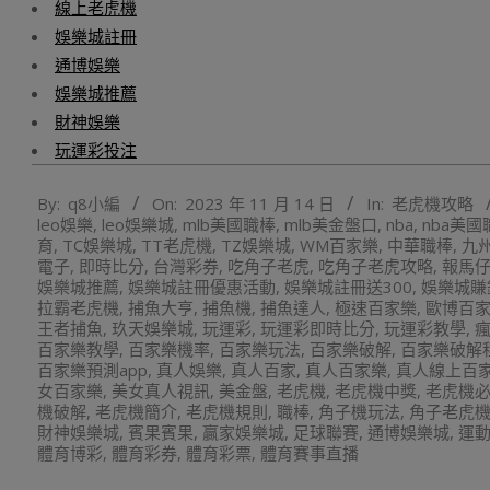
線上老虎機
娛樂城註冊
通博娛樂
娛樂城推薦
財神娛樂
玩運彩投注
2023-
By:
q8小編
On:
2023 年 11 月 14 日
In:
老虎機攻略
11-
leo娛樂
,
leo娛樂城
,
mlb美國職棒
,
mlb美金盤口
,
nba
,
nba美國
14
育
,
TC娛樂城
,
TT老虎機
,
TZ娛樂城
,
WM百家樂
,
中華職棒
,
九
電子
,
即時比分
,
台灣彩券
,
吃角子老虎
,
吃角子老虎攻略
,
報馬
娛樂城推薦
,
娛樂城註冊優惠活動
,
娛樂城註冊送300
,
娛樂城賺
拉霸老虎機
,
捕魚大亨
,
捕魚機
,
捕魚達人
,
極速百家樂
,
歐博百
王者捕魚
,
玖天娛樂城
,
玩運彩
,
玩運彩即時比分
,
玩運彩教學
,
百家樂教學
,
百家樂機率
,
百家樂玩法
,
百家樂破解
,
百家樂破解
百家樂預測app
,
真人娛樂
,
真人百家
,
真人百家樂
,
真人線上百
女百家樂
,
美女真人視訊
,
美金盤
,
老虎機
,
老虎機中獎
,
老虎機
機破解
,
老虎機簡介
,
老虎機規則
,
職棒
,
角子機玩法
,
角子老虎
財神娛樂城
,
賓果賓果
,
贏家娛樂城
,
足球聯賽
,
通博娛樂城
,
運
體育博彩
,
體育彩券
,
體育彩票
,
體育賽事直播