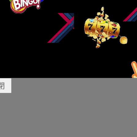
榜單和貓狗食物商號榜單來望，外貨寵物品牌網易嚴選強勢登頂，
WI、愛肯拿等排名靠后，國際大牌已經再也不是中國寵物主的獨一
線上，國產物牌已經經占據肯定位置。網易嚴選在各個細分類目榜
物開發的支持，經由過程把電商外渠的底層信息買通，并對數據做
時相應等，勝利在大匆匆中跨越其餘一眾國際大牌拿下第一。寵物
起京東618開門紅戰報顯示，京東寵物開門紅28小時批發成交同
萬精品數目同比增加超3倍。分類目望，寵物食物前5小時成交額跨
倍，凍干主糧開門紅成交額同比增加153，暮年犬糧開門紅成交額
宴公布618開門紅戰報，截至5.31晚23：59，全網販賣額達
閉