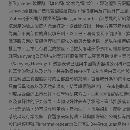
雅登Juvéder玻尿酸（填充類6款 水光類2款）、娜琦麗乳房
Skinvive獲批推進產物管線繼續裁減，維持結果及訂價具有上風
(AbbVie)子公司艾爾建美學(AllerganAesthetics
膩滑度的玻尿酸皮內微滴打針，從此開辟出一種處方美容產物給藥新
為面部不同部位的真皮填充劑，以下巴、嘴唇或者下頜部位。據
價錢將與別的皮膚治理物理療法的價錢大致相稱，是以在維持
批上市，上市后有看完成放量，助推艾爾建美學事蹟可繼續增加
韓國Samyang公司與杭州壹芯控股集團正式簽署互助協定。壹芯控
（SamyangHoldings）透露表現已經與中國醫美器械公司杭
拉富倫的臨床以及允許，并在取得NMPA正式允許后由壹芯控股集團在中
針是韓國三養控股開發的面部整形填充劑，首要成分為30的聚己
具備低異物感以及天然飽滿度，結果繼續跨越2年。在產物取證方
印度尼西亞的上市允許。在學術研究方面，Lafullen拉富倫
以及寧靜性的研究效果，產物良好性失去了承認。壹芯控股成立
凈化等範疇，領有從專利申請、產物注冊、市場謀劃、產物販
系統以及行業履歷。在醫療美容範疇，其與國際知名公司及海
股已經經與韓國PharmaResearch公司互助的4款Rejura