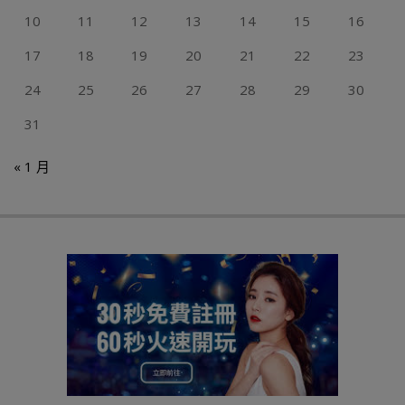
10
11
12
13
14
15
16
17
18
19
20
21
22
23
24
25
26
27
28
29
30
31
« 1 月