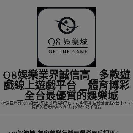
Skip
to
content
Q8娛樂業界誠信高_多款遊
戲線上遊戲平台 _體育博彩
_全台最優質的娛樂城
Q8爲亞洲最大在線合法網上博弈娛樂平台。安全便利, 信譽最佳保證出金，Q8
提供各種最新真人視訊百家樂、電子遊戲
Primary
Navigation