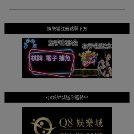
娛樂城註冊點擊下方
Q8娛樂城送你體驗金