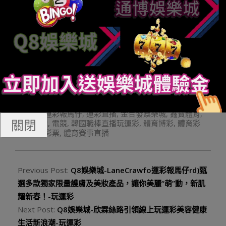
學
,
百家樂機率
,
百家樂玩法
,
百家樂破解
,
百家樂破解程式
下載
,
百家樂算牌
,
百家樂賺錢
,
百家樂贏錢公式
,
百家樂預
測
,
百家樂預測app
,
真人娛樂
,
真人百家
,
真人百家樂
,
真
人線上百家樂
,
真人遊戲
,
瞇牌百家樂
,
線上玩運彩
,
線上真
人
,
線上老虎機
,
線上遊戲
,
美女百家樂
,
美女真人視訊
,
美
金盤
,
老虎機
,
老虎機中獎
,
老虎機必勝法
,
老虎機攻略
,
老
虎機救援金
,
老虎機機率
,
老虎機玩法
,
老虎機破解
,
老虎機
簡介
,
老虎機規則
,
職棒
,
角子機玩法
,
角子老虎機
,
角子老
虎機技巧
,
角子老虎機玩法
,
角子老虎機規則
,
財神娛樂
,
財
神娛樂城
,
賓果賓果
,
贏家娛樂城
,
足球聯賽
,
通博娛樂
,
通
博娛樂城
,
運動彩券分析
,
運動彩卷
,
運彩中獎查詢
,
運彩免
費分析
,
運彩報馬仔
,
運彩直播
,
金合發娛樂城
,
鑫寶體育
,
關閉
電子遊戲
,
電競
,
韓國職棒直播玩運彩
,
體育博彩
,
體育彩
券
,
體育彩票
,
體育賽事直播
Previous Post:
Q8娛樂城-LaneCrawfo運彩報馬仔rd)甄
選多款獨家限量護膚及美妝產品，讓你美麗“萌”動，新肌
耀新春！-玩運彩
Next Post:
Q8娛樂城-欣霖絲路引領線上玩運彩美容健康
生活新浪潮-玩運彩