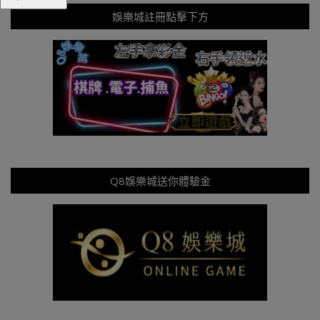
娛樂城註冊點擊下方
Q8娛樂城送你體驗金