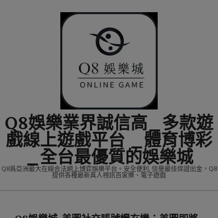
Skip
to
content
Q8娛樂業界誠信高_多款遊
戲線上遊戲平台 _體育博彩
_全台最優質的娛樂城
Q8爲亞洲最大在線合法網上博弈娛樂平台。安全便利, 信譽最佳保證出金，Q8
提供各種最新真人視訊百家樂、電子遊戲
Primary
Navigation