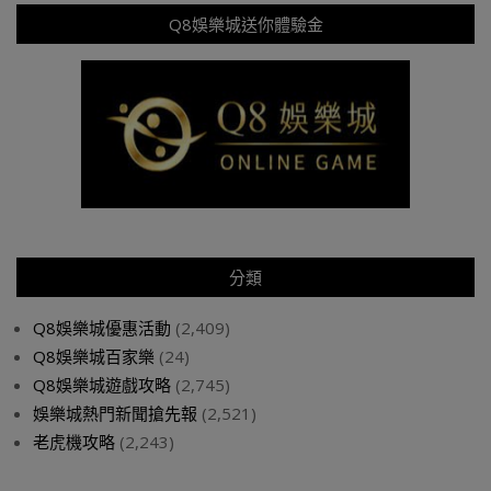
Q8娛樂城送你體驗金
分類
Q8娛樂城優惠活動
(2,409)
Q8娛樂城百家樂
(24)
Q8娛樂城遊戲攻略
(2,745)
娛樂城熱門新聞搶先報
(2,521)
老虎機攻略
(2,243)