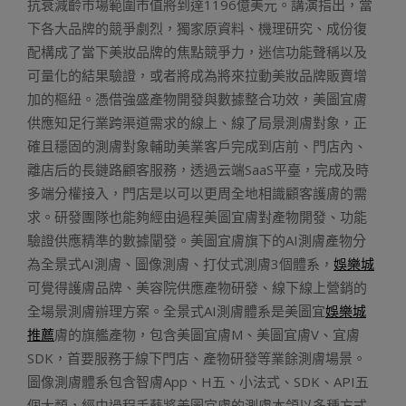
抗衰減齡市場範圍市值將到達1196億美元。講演指出，當
下各大品牌的競爭劇烈，獨家原資料、機理研究、成份復
配構成了當下美妝品牌的焦點競爭力，迷信功能聲稱以及
可量化的結果驗證，或者將成為將來拉動美妝品牌販賣增
加的樞紐。憑借強盛產物開發與數據整合功效，美圖宜膚
供應知足行業跨渠道需求的線上、線了局景測膚對象，正
確且穩固的測膚對象輔助美業客戶完成到店前、門店內、
離店后的長鏈路顧客服務，透過云端SaaS平臺，完成及時
多端分權接入，門店是以可以更周全地相識顧客護膚的需
求。研發團隊也能夠經由過程美圖宜膚對產物開發、功能
驗證供應精準的數據闡發。美圖宜膚旗下的AI測膚產物分
為全景式AI測膚、圖像測膚、打仗式測膚3個體系，
娛樂城
可覺得護膚品牌、美容院供應產物研發、線下線上營銷的
全場景測膚辦理方案。全景式AI測膚體系是美圖宜
娛樂城
推薦
膚的旗艦產物，包含美圖宜膚M、美圖宜膚V、宜膚
SDK，首要服務于線下門店、產物研發等業餘測膚場景。
圖像測膚體系包含智膚App、H五、小法式、SDK、API五
個大類，經由過程手藝將美圖宜膚的測膚本領以多種方式