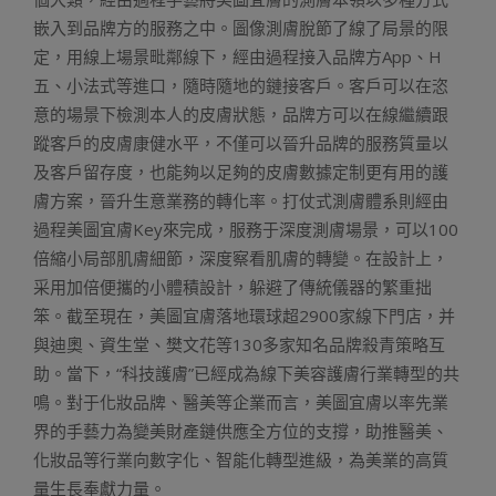
嵌入到品牌方的服務之中。圖像測膚脫節了線了局景的限
定，用線上場景毗鄰線下，經由過程接入品牌方App、H
五、小法式等進口，隨時隨地的鏈接客戶。客戶可以在恣
意的場景下檢測本人的皮膚狀態，品牌方可以在線繼續跟
蹤客戶的皮膚康健水平，不僅可以晉升品牌的服務質量以
及客戶留存度，也能夠以足夠的皮膚數據定制更有用的護
膚方案，晉升生意業務的轉化率。打仗式測膚體系則經由
過程美圖宜膚Key來完成，服務于深度測膚場景，可以100
倍縮小局部肌膚細節，深度察看肌膚的轉變。在設計上，
采用加倍便攜的小體積設計，躲避了傳統儀器的繁重拙
笨。截至現在，美圖宜膚落地環球超2900家線下門店，并
與迪奧、資生堂、樊文花等130多家知名品牌殺青策略互
助。當下，“科技護膚”已經成為線下美容護膚行業轉型的共
鳴。對于化妝品牌、醫美等企業而言，美圖宜膚以率先業
界的手藝力為變美財產鏈供應全方位的支撐，助推醫美、
化妝品等行業向數字化、智能化轉型進級，為美業的高質
量生長奉獻力量。