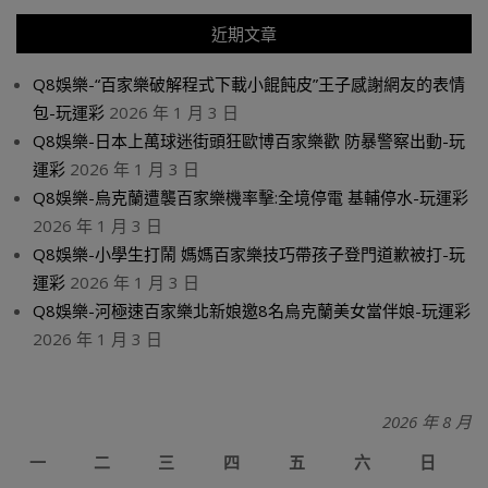
近期文章
Q8娛樂-“百家樂破解程式下載小餛飩皮”王子感謝網友的表情
包-玩運彩
2026 年 1 月 3 日
Q8娛樂-日本上萬球迷街頭狂歐博百家樂歡 防暴警察出動-玩
運彩
2026 年 1 月 3 日
Q8娛樂-烏克蘭遭襲百家樂機率擊:全境停電 基輔停水-玩運彩
2026 年 1 月 3 日
Q8娛樂-小學生打鬧 媽媽百家樂技巧帶孩子登門道歉被打-玩
運彩
2026 年 1 月 3 日
Q8娛樂-河極速百家樂北新娘邀8名烏克蘭美女當伴娘-玩運彩
2026 年 1 月 3 日
2026 年 8 月
一
二
三
四
五
六
日