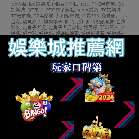
04
leo娛樂
,
leo娛樂城
,
mlb美金盤口
,
nba
,
PNG老虎機
,
Q8
娛樂城
,
QT電子
,
RTG電子遊戲
,
super體育
,
TC娛樂城
,
TT老虎機
,
TZ娛樂城
,
九州娛樂城
,
今彩539
,
免費影片
,
六
合彩
,
劈魚來了
,
博狗電子
,
即時比分
,
即時視訊開牌
,
台灣
彩券
,
吃角子老虎
,
吃角子老虎攻略
,
報馬仔
,
夢幻真人
,
大
樂透
,
威力彩
,
娛樂城
,
娛樂城優惠
,
娛樂城推薦
,
娛樂城註
冊優惠活動
,
娛樂城註冊送300
,
娛樂城送註冊金
,
娛樂城
體驗金
,
完美娛樂城
,
彩票
,
捕魚大亨
,
捕魚機
,
捕魚遊戲
,
捕
魚達人
,
時時彩
,
極速百家樂
,
歐博APP
,
歐博百家樂
,
歐博
真人
,
沙龍真人
,
淘金娛樂
,
淘金娛樂城
,
澳門百家樂玩法
,
王者捕魚
,
玖天娛樂城
,
玩運彩
,
瘋狂百家樂
,
百家樂
,
百家
樂必勝術
,
百家樂技巧
,
百家樂技巧教學
,
百家樂教學
,
百家
樂機率
,
百家樂玩法
,
百家樂破解
,
百家樂破解程式下載
,
百
家樂算牌
,
百家樂賺錢
,
百家樂贏錢公式
,
百家樂預測
,
百家
樂預測app
,
真人娛樂
,
真人百家
,
真人百家樂
,
真人線上百
家樂
,
真人遊戲
,
瞇牌百家樂
,
線上免費AV影城
,
線上真人
,
線上老虎機
,
線上遊戲
,
美女荷官
,
美女視訊百家樂
,
美金
盤
,
老虎機
,
老虎機中獎
,
老虎機必勝法
,
老虎機攻略
,
老虎
機救援金
,
老虎機機率
,
老虎機玩法
,
老虎機破解
,
老虎機簡
介
,
老虎機規則
,
職棒
,
角子機玩法
,
角子老虎機
,
角子老虎
機技巧
,
角子老虎機玩法
,
角子老虎機規則
,
財神娛樂
,
財神
娛樂城
,
財神捕魚
,
賓果賓果
,
贏家娛樂城
,
通博娛樂城
,
運
動彩券分析
,
運動彩券投注
,
運動彩卷
,
金合發娛樂城
,
鑫寶