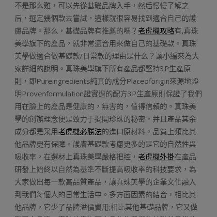
不是那么難，可以先從基礎品牌入手，然后慢慢了解之
后，選定幾個款去嘗試，這樣就很容易找到適合自己的護
膚品牌。那么，基礎品牌有推薦的嗎？
老虎機攻略
有,真珠
美學旗下的產品，就非常適合用來做自己的基礎款。真珠
美學做適合做基礎款/日常款的理由是什么？讓小編來為大
家詳細的說明。真珠美學旗下所有產品都堅持3P生產原
則，即Pureingredients純真的成分Placeoforigin來源地證
明Provenformulation證實過的配方3P生產原則保證了我們
用在臉上的產品是健康的，無害的，值得信賴的。真珠美
學的創辦理念便是致力于揭開珍珠的秘密，并且產品其余
成分都是采用
老虎機必勝法
的進口原材料，品質上類比其
他品牌更有保障。護膚基礎款考慮更多的是它的自然性與
吸收率，在選材上真珠美學嚴格把控，
老虎機外掛
在產品
研發上始終以自然為基準不斷提高吸收率的科技要求，為
大家做出每一款高品質產品，讓真珠美學的企業文化融入
到我們每個人的日常生活中。多方面因素的結合，相比其
他品牌，它少了品牌溢價費用;相比其他基礎品牌，它又做