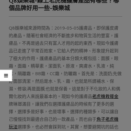
Q8娛樂城-線上老虎機護膚產品有哪些？哪
Menu
個品牌好用一些-娛樂城
Q8娛樂城來源時間為：2019-05-05護膚品，即保護皮膚
的產品。隨著社會經濟的不斷進步和物質生活的豐富，護
膚品，不再是過去只有富人才用的起的東西。現如今護膚
品已走進了平常百姓家。它給人們的精神、形象提升起到
了極大的作用。護膚產品的基本分類大概包括：面膜，眼
霜，面霜，精華素，潔面乳，原液，爽膚水，乳液，純
露，隔離霜，BB霜，CC霜，防曬霜。首先是：洗面奶;先做
好面部清潔，然后是水、乳、霜，也就是所謂補水、保
濕、修容;再是面膜;也就是保養。這是對于不化妝的人和偶
爾化妝的人來說最基本的。現如今的護膚品
老虎機救援金
牌琳瑯滿目，讓我們在選擇護膚品的時候有了更多的選
擇，選擇多是好事，也是壞事。選擇的種類多，可以讓自
己慢慢找到最適合自己的一款產品，而也由于
角子老虎機
玩法
選擇多，也必然會踩到坑。其實，想要避開坑的話也