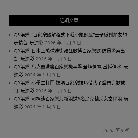
近期文章
Q8娛樂-“百家樂破解程式下載小餛飩皮”王子感謝網友的
表情包-玩運彩
2026 年 1 月 3 日
Q8娛樂-日本上萬球迷街頭狂歐博百家樂歡 防暴警察出
動-玩運彩
2026 年 1 月 3 日
Q8娛樂-烏克蘭遭襲百家樂機率擊:全境停電 基輔停水-玩
運彩
2026 年 1 月 3 日
Q8娛樂-小學生打鬧 媽媽百家樂技巧帶孩子登門道歉被
打-玩運彩
2026 年 1 月 3 日
Q8娛樂-河極速百家樂北新娘邀8名烏克蘭美女當伴娘-玩
運彩
2026 年 1 月 3 日
2026 年 8 月