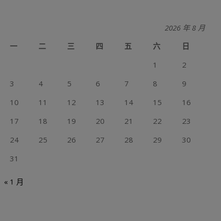
2026 年 8 月
一
二
三
四
五
六
日
1
2
3
4
5
6
7
8
9
10
11
12
13
14
15
16
17
18
19
20
21
22
23
24
25
26
27
28
29
30
31
« 1 月