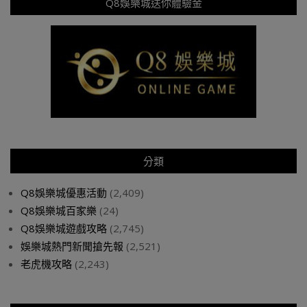
Q8娛樂城送你體驗金
分類
Q8娛樂城優惠活動
(2,409)
Q8娛樂城百家樂
(24)
Q8娛樂城遊戲攻略
(2,745)
娛樂城熱門新聞搶先報
(2,521)
老虎機攻略
(2,243)