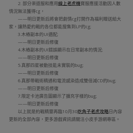
2. 部分渠道服和應用
線上老虎機
寶服應援活動因人數
情況無法獲得cg，
——明日更新后將會把劇情cg打開作為福利贈送給大
家，讓熱愛約戰的各位都能搜集到LP的cg;
3.木樁副本的UI適配;
——明日更新后修復
4.木樁副本的UI錯誤顯示在日常副本的情況;
——明日更新后修復
5.真那四星被動技能未實裝的bug;
——明日更新后修復
6.真那帶戰術精通和電流感染造成雙倍減CD的bug;
——明日更新后修復
7.限定卡池廣告圖顯示了擴充字樣的bug;
——明日更新后修復
以上就是約戰精靈再臨10月30
吃角子老虎攻略
日內容
更新的全部內容，更多游戲資訊請關注小皮手游網專區。