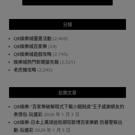
分類
Q8娛樂城優惠活動
(2,409)
Q8娛樂城百家樂
(24)
Q8娛樂城遊戲攻略
(2,745)
娛樂城熱門新聞搶先報
(2,521)
老虎機攻略
(2,243)
近期文章
Q8娛樂-“百家樂破解程式下載小餛飩皮”王子感謝網友的
表情包-玩運彩
2026 年 1 月 3 日
Q8娛樂-日本上萬球迷街頭狂歐博百家樂歡 防暴警察出
動-玩運彩
2026 年 1 月 3 日