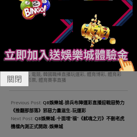
學
,
百家樂機率
,
百家樂玩法
,
百家樂破解
,
百家樂破解程式
下載
,
百家樂算牌
,
百家樂賺錢
,
百家樂贏錢公式
,
百家樂預
測
,
百家樂預測app
,
真人娛樂
,
真人百家
,
真人百家樂
,
真
人線上百家樂
,
真人遊戲
,
瞇牌百家樂
,
線上玩運彩
,
線上真
人
,
線上老虎機
,
線上遊戲
,
美女百家樂
,
美女真人視訊
,
美
金盤
,
老虎機
,
老虎機中獎
,
老虎機必勝法
,
老虎機攻略
,
老
虎機救援金
,
老虎機機率
,
老虎機玩法
,
老虎機破解
,
老虎機
簡介
,
老虎機規則
,
職棒
,
角子機玩法
,
角子老虎機
,
角子老
虎機技巧
,
角子老虎機玩法
,
角子老虎機規則
,
財神娛樂
,
財
神娛樂城
,
賓果賓果
,
贏家娛樂城
,
足球聯賽
,
通博娛樂
,
通
博娛樂城
,
運動彩券分析
,
運動彩卷
,
運彩中獎查詢
,
運彩免
費分析
,
運彩報馬仔
,
運彩直播
,
金合發娛樂城
,
鑫寶體育
,
電子遊戲
,
電競
,
韓國職棒直播玩運彩
,
體育博彩
,
體育彩
關閉
券
,
體育彩票
,
體育賽事直播
Previous Post:
Q8娛樂城-排兵布陣運彩直播迎戰惡勢力
《推翻那部落》邪惡力量滋生-玩運彩
Next Post:
Q8娛樂城-十面埋“福”《弒魂之刃》不刪老虎
機檔內測正式開啟-娛樂城