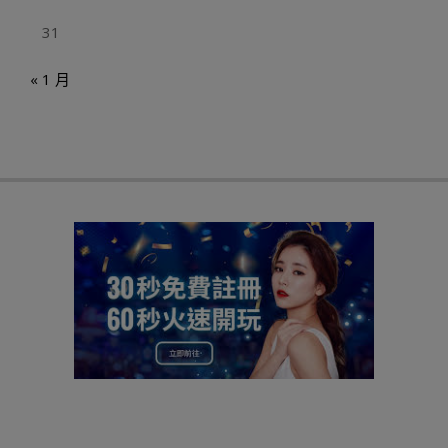
31
« 1 月