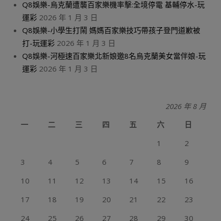
Q8娛樂-烏克蘭遭襲百家樂機率擊:全境停電 基輔停水-玩
運彩
2026 年 1 月 3 日
Q8娛樂-小學生打鬧 媽媽百家樂技巧帶孩子登門道歉被
打-玩運彩
2026 年 1 月 3 日
Q8娛樂-河極速百家樂北新娘邀8名烏克蘭美女當伴娘-玩
運彩
2026 年 1 月 3 日
2026 年 8 月
一
二
三
四
五
六
日
1
2
3
4
5
6
7
8
9
10
11
12
13
14
15
16
17
18
19
20
21
22
23
24
25
26
27
28
29
30