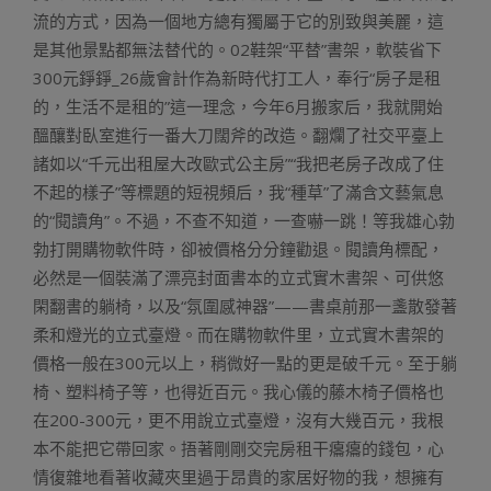
流的方式，因為一個地方總有獨屬于它的別致與美麗，這
是其他景點都無法替代的。02鞋架“平替”書架，軟裝省下
300元錚錚_26歲會計作為新時代打工人，奉行“房子是租
的，生活不是租的”這一理念，今年6月搬家后，我就開始
醞釀對臥室進行一番大刀闊斧的改造。翻爛了社交平臺上
諸如以“千元出租屋大改歐式公主房”“我把老房子改成了住
不起的樣子”等標題的短視頻后，我“種草”了滿含文藝氣息
的“閱讀角”。不過，不查不知道，一查嚇一跳！等我雄心勃
勃打開購物軟件時，卻被價格分分鐘勸退。閱讀角標配，
必然是一個裝滿了漂亮封面書本的立式實木書架、可供悠
閑翻書的躺椅，以及“氛圍感神器”——書桌前那一盞散發著
柔和燈光的立式臺燈。而在購物軟件里，立式實木書架的
價格一般在300元以上，稍微好一點的更是破千元。至于躺
椅、塑料椅子等，也得近百元。我心儀的藤木椅子價格也
在200-300元，更不用說立式臺燈，沒有大幾百元，我根
本不能把它帶回家。捂著剛剛交完房租干癟癟的錢包，心
情復雜地看著收藏夾里過于昂貴的家居好物的我，想擁有