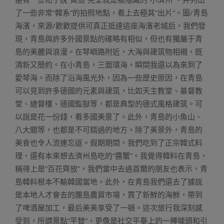
了一些非常“韓系”的拍照地點，看上去極其“出片”。圖/青島
海濱，來源/歡歡提供可真正抵達這座海濱老城后，我們發
現，青島與許多外國景點的確略有相似，但也有獨屬于青
島的美麗與浪漫。在琴嶼路附近，大海與建筑物相襯，既
清新又簡約。在小青島，三面環海，瞬間我還以為來到了
愛琴海。而除了沿海風光外，因為一些歷史原因，在青島
可以見到許多德國的元素與建筑，比如天主教堂、基督教
堂、總督樓、德國監獄等，都是典型的德式風格建筑。可
以說是花一份錢，看多國美景了。此外，青島的小魚山、
八大關等，也都是不可錯過的地方。除了美景外，青島的
美食也令人流連忘返。假期期間，我們吃到了正宗韓式料
理，還有本來想去濟州島吃的“醬蟹”。我覺得韓料在青島，
稱得上是“百花齊放”，我們當中去過首爾的朋友也表示，青
島韓料根本不輸韓國當地。此外，在青島我們還去了據說
是本地人才會去的團島農貿市場，買了新鮮的海鮮，帶到
了啤酒屋加工，最后美美享受了一頓。這次旅行我深刻感
受到，所謂景點“平替”，更像是社交平臺上的一種噱頭和引