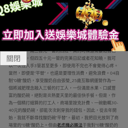
奶、防曬霜等也都換成了國產品牌。華熙生物各種顏色的
次拋精華和糙米水、稀物集的洗面奶和卸妝膏、溪木源的
水乳和面膜等。客觀來講，國產品牌在功能或者功效上，
不能完全“平替”大牌產品，但如果和價格相結合，談到性價
比的話，那就真的“太香”了。一瓶動輒上千元的護膚品，灑
一點都會心疼，但幾十元的糙米水，可以隨心所欲的用。
口紅也是，兩三百元一管的口紅，買的時候還需要給自己
關閉
一個理由，但四五十元一管的完美日記或者花知曉，我可
以一次性入手3管甚至更多，即使用不完也不會覺得心疼。
當然，即便是“平替”，也還是要理性消費，避免浪費。04自
制“0糖”酸奶，享受酸奶自由張瑩_25歲互聯網運營作為一
個將減肥理念融入三餐的打工人，一份滿是水果、口感豐
富的酸奶碗，絕對是炎熱夏天里的最佳快手餐。但是，作
為一個精打細算的打工人，商場里按克計費、一碗動輒30-
40元的酸奶碗，卻能次次刺穿我的錢包。因此，從去年開
始，我就不斷尋找酸奶碗“平替”。最初，我把目光放到了商
場里的“0糖”酸奶上。但由
老虎機必勝法
于我對“0糖”酸奶的