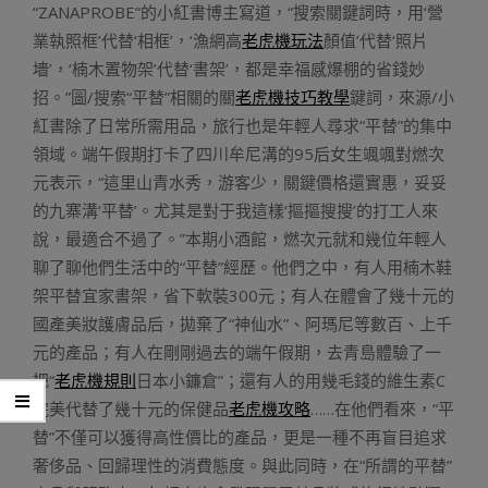
“ZANAPROBE”的小紅書博主寫道，“搜索關鍵詞時，用‘營
業執照框’代替‘相框’，‘漁網高
老虎機玩法
顏值’代替‘照片
墻’，‘楠木置物架’代替‘書架’，都是幸福感爆棚的省錢妙
招。”圖/搜索“平替”相關的關
老虎機技巧教學
鍵詞，來源/小
紅書除了日常所需用品，旅行也是年輕人尋求“平替”的集中
領域。端午假期打卡了四川牟尼溝的95后女生颯颯對燃次
元表示，“這里山青水秀，游客少，關鍵價格還實惠，妥妥
的九寨溝‘平替’。尤其是對于我這樣‘摳摳搜搜’的打工人來
說，最適合不過了。”本期小酒館，燃次元就和幾位年輕人
聊了聊他們生活中的“平替”經歷。他們之中，有人用楠木鞋
架平替宜家書架，省下軟裝300元；有人在體會了幾十元的
國產美妝護膚品后，拋棄了“神仙水”、阿瑪尼等數百、上千
元的產品；有人在剛剛過去的端午假期，去青島體驗了一
把“
老虎機規則
日本小鐮倉”；還有人的用幾毛錢的維生素C
完美代替了幾十元的保健品
老虎機攻略
……在他們看來，“平
替”不僅可以獲得高性價比的產品，更是一種不再盲目追求
奢侈品、回歸理性的消費態度。與此同時，在“所謂的平替”