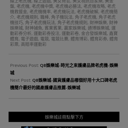
線上老虎機
,
線上遊戲
,
美女荷官
,
美女視訊百家樂
,
美金
盤
,
老虎機
,
老虎機中獎
,
老虎機必勝法
,
老虎機攻略
,
老虎
機救援金
,
老虎機機率
,
老虎機玩法
,
老虎機破解
,
老虎機簡
介
,
老虎機規則
,
職棒
,
角子機玩法
,
角子老虎機
,
角子老虎
機技巧
,
角子老虎機玩法
,
角子老虎機規則
,
財神娛樂
,
財神
娛樂城
,
財神捕魚
,
賓果賓果
,
贏家娛樂城
,
通博娛樂城
,
運
動彩券分析
,
運動彩券投注
,
運動彩卷
,
金合發娛樂城
,
鑫寶
體育
,
電子遊戲
,
電競
,
電競比賽
,
體育博彩
,
體育彩券
,
體育
彩票
,
高賠率運動彩
Previous Post:
Q8娛樂城-時光之束護膚品牌老虎機-娛樂
城
Next Post:
Q8娛樂城-國貨護膚品哪個好用十大口碑老虎
機簡介最好的國產護膚品推薦-娛樂城
娛樂城註冊點擊下方