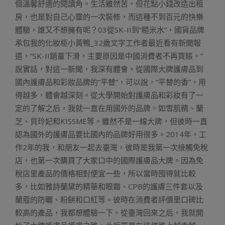
個溫馨舒適的閱讀角。生活雖然苦，但花點小錢改造出租
房，也是對自己心靈的一次裝修，而這種不到百元的快樂
體驗，誰又不想擁有呢？03從SK-II到“糙米水”，國貨品牌
承包我的化妝柜小黃鴨_32歲文字工作者最近看有新聞報
道，“SK-II銷量下滑，主要原因是中國消費者不再買賬。”
說實話，對這一新聞，我深有體會。從國際大牌護膚品到
國內護膚品和彩妝品牌的“平替”，可以說，“平替的香”，用
得越多，體會越深刻。從大學開始對護膚品和彩妝有了一
定的了解之后，我就一直在用國外的品牌。如雪肌精、蘭
芝、貝玲妃和KISSME等。雖然不是一線大牌，但彼時一直
認為國外的護膚品要比國內的品牌好用很多。2014年，工
作2年的我，和朋友一起去臺灣，彼時是我第一次接觸免稅
店，也第一次購買了大家口中的國際護膚品大牌。因為免
稅店里產品的價格相對便宜一些，所以當時囤得就比較
多，比如雅詩蘭黛的精華和眼霜、CPB的護膚三件套以及
蘭蔻的防曬、粉餅和口紅等。彼時在消費者評價里口碑比
較高的產品，我都想體驗一下。從臺灣回來之后，我就開