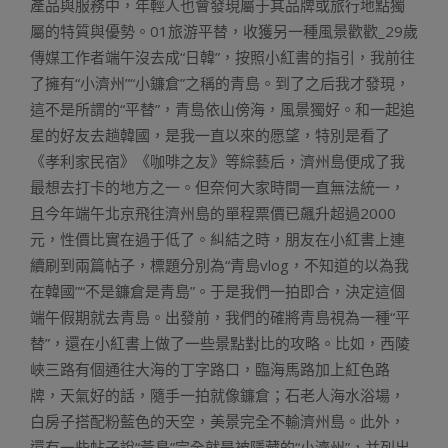
產品與服務中，年輕人也會發現屬于其品牌或旅行地點獨
屬的特質與優勢。01旅游平替，收獲另一種風景歡歡_29歲
傳媒工作者端午沒去成“日韓”，按照小紅書的指引，我前往
了擁有“小濟州”“小鐮倉”之稱的青島。到了之后我才發現，
這不是所謂的“平替”，青島依山傍海，風景獨好。和一起追
星的好友去趟韓國，是我一直以來的愿望，特別是看了
《孝利家民宿》《咖啡之友》等綜藝后，濟州島便成了我
最想去打卡的地方之一。但奈何大家時間一直無法統一，
且今年端午北京飛往濟州島的單程票價已飆升超過2000
元，性價比實在過于低了。糾結之時，朋友在小紅書上連
續刷到兩篇帖子，標題分別為“青島vlog，不知道的以為我
在韓國”“不是鐮倉是青島”。于是我們一拍即合，決定這個
端午假期就去青島。出發前，我們的確將青島視為一種“平
替”，還在小紅書上做了一些景點對比的攻略。比如，西陵
峽三路有個通往大海的丁字路口，臨海馬路加上紅色路
牌，天氣好的話，隨手一拍就像鐮倉；石老人海水浴場，
白房子搭配粉藍色的天空，美景完全不輸濟州島。此外，
還有一些帖子說“黃島”完全就是被隱藏的“小濟州”，并列出