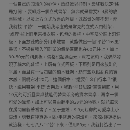
一個自己的閱讀角的心情，始終難以抑制。最終我決定“格
局打開”，要組成一個立式書架，無非就是需要3-4層的放
書區域，以及上方立式放書的隔板，既然貴的買不起，那
我就找“平替”。一開始我考慮的是常見的立式入門鞋架，
“處理”掉上面用來掛衣服、包包的掛柄，中空部分裝上洞洞
板，下面放鞋的部分用來堆書。就能做出一個“平替”“ins風”
書架。不過這種入門鞋架的價格區間也在60元往上，加上
30-50元的洞洞板，價格也超過百元。就在這時，我偶然發
現了楠木的鞋架，上層有立式隔板，下層則是用來放鞋的
平層，而且買一個四層的楠木鞋架，頗有些以假亂真的實
木感，關鍵它才20元，這個價格，“還要什么自行車？”很
快，繼用鞋架“平替”書架后，我將“平替思路”貫徹到底，用
10元的可折疊書桌就能代替書架旁的實木書桌，再拿一個
可愛的靠墊，加上可以自由躺平的29元的地毯，就能每天
在房間里躺著看書了。至于臺燈，9.9元包郵的可愛桌上小
臺燈，讓我直呼真香。圖/平替后的閱讀角，來源/錚錚提供
就這樣，七七八八“平替”下來，僅用89元，我就打造出了一