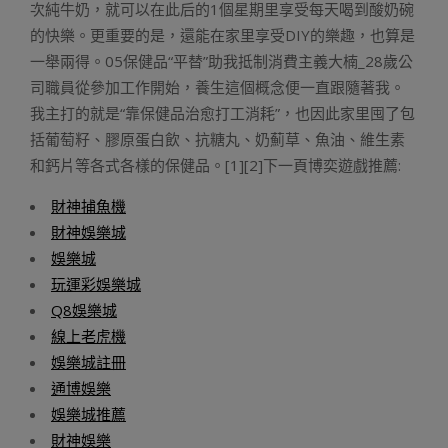
次純牛奶，就可以在此后的1個星期里享受每天喝到酸奶碗
的快樂。更重要的是，還能在家里享受DIY的樂趣，也算是
一舉兩得。05保健品“平替”助我抵制消費主義大楠_28歲公
司職員從參加工作開始，養生這個概念便一直跟隨著我。
我主打的就是“靠保健品治愈打工消耗”，也因此家里囤了包
括葡萄籽、膠原蛋白飲、抗糖丸、奶薊草、魚油、維生素
和鈣片等各式各樣的保健品。[1][2]下一頁博奕遊戲推薦:
財神捕魚機
財神娛樂城
娛樂城
玩運彩娛樂城
Q8娛樂城
線上老虎機
娛樂城註冊
通博娛樂
娛樂城推薦
財神娛樂