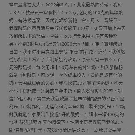
需求量實在太大，2022年6-9月，北京最熱的時候，我每
2-3天，就得買一盒價格在15-25元之間的400克的無糖酸
奶，有時候甚至一天就能輕松消耗一盒。月末一看賬單，
我僅酸奶的單月消費金額就超過了300元，如果再加上每天
放到酸奶里的藍莓、草莓，以及時令水果，還有各種堅
果，不到3個月就花出去近2000元。因此，為了實現酸奶
自由，我不得不再次踏上尋找“平替”的道路。這時，我偶然
從小紅書上看到了自制酸奶的攻略，原來只需一個不到百
元的酸奶機，每次用超市10元左右的純牛奶，加入發酵粉
就能自制酸奶，可以說一次的成本投入，省的是成百倍的
錢。懷著試試看的念頭，我很快花80元買了酸奶機，不大
不小正好能放一升裝的盒裝牛奶，倒入發酵粉后搖勻，靜
置10個小時，第二天我就收獲了超市“0糖”酸奶的平替。因
為是自己制作的，更能保證完全是0糖。最重要的是，10塊
錢我就能在家里制作接近1升的酸奶，在超市一罐400克的
“0糖”酸奶就要20元的情況下，性價比更是俘獲了我的心。
圖/自制酸奶日常，來源/張瑩提供從此，一周我只需要買一