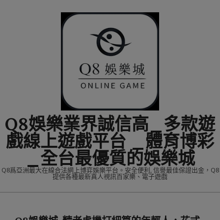
Skip
to
content
Q8娛樂業界誠信高_多款遊
戲線上遊戲平台 _體育博彩
_全台最優質的娛樂城
Q8爲亞洲最大在線合法網上博弈娛樂平台。安全便利, 信譽最佳保證出金，Q8
提供各種最新真人視訊百家樂、電子遊戲
Primary
Navigation