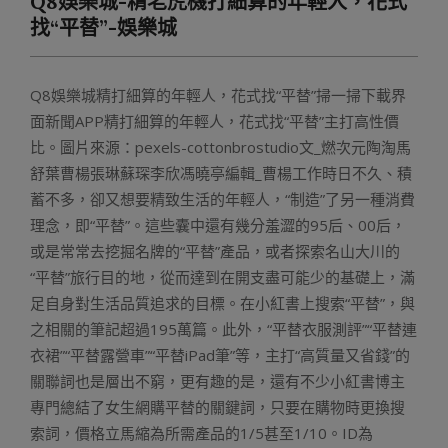
Q8娛樂城-精老虎機打細算的年輕人，花式
Menu
找“平替”-娛樂城
Q8娛樂城精打細算的年輕人，花式找“平替”掃一掃下載界
面新聞APP精打細算的年輕人，花式找“平替”主打高性價
比。圖片來源：pexels-cottonbrostudio文_燃次元陶淘馬
舒葉曹楊張琳蘇琛李欣馮曉亭編輯_曹楊工作時日不久、積
蓄不多，卻又想要精致生活的年輕人，“制造”了另一種消費
理念，即“平替”。這些囊中還有幾分羞澀的95后、00后，
或是常常去挖掘名牌的“平替”產品，或者探索名山大川的
“平替”旅行目的地，從而達到在開支盡可能少的基礎上，滿
足自身對生活品質追求的目標。在小紅書上搜索“平替”，與
之相關的筆記超過195萬篇。此外，“平替衣服測評”“平替連
衣裙”“平替露營車”“平替iPad筆”等，主打“高質量又省錢”的
關聯詞也是層出不窮，更有趣的是，還有不少小紅書博主
專門總結了女生網購平替的關鍵詞，只要在購物時更換搜
索詞，價格立馬縮為所需產品的1/5甚至1/10。ID為