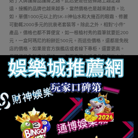
始了大牌護膚品護膚之路。此后更是在這條路上越走越
遠，接觸的品牌也越來越多，當然價格也是越來越貴。比
如，單價1000元以上的SK-II神仙水和大幾百的眼霜、修麗
可動輒2000多元的抗衰老套裝等。除此之外，相對“小件”
產品，價格也都不算便宜，如一根植村秀的眉筆就要近200
元，一盒阿瑪尼的粉餅近500元。而這些價格，還都是免稅
店的價格，如果是官方旗艦店或者線下專柜，還要更高。
但即便是免稅店的價格，一年下來用在護膚品和彩妝上的
開銷，也并非小數。直到2018年底左右，我發現身邊的朋
友或同事，在聊護膚品的時候，提到的很多品牌我都沒有
聽過。最初我以為是大牌集團旗下的新品，了解過后才知
道，原來都是國產品牌，而且幾乎每個品牌都至少有一個
代表性產品。我也是從那個時候開始，慢慢地開始接觸了
國產品牌。先是從彩妝開始，我記得買的第一個國產品牌
的口紅是“潤百顏和故宮聯名的變色人魚姬”，后來便一發不
可收拾。陸續買過完美日記、花西子、花知曉的口紅、眉
筆、腮紅、粉餅等多款產品。圖/小黃鴨購買的部分國產品
牌口紅，來源/小黃鴨供圖再后來，就連水乳精華、洗面