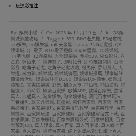
玩運彩投注
2023-
By:
娛樂小編
On:
2023 年 11 月 19 日
In:
Q8娛
11-
樂城遊戲攻略
Tagged:
539
,
BNG老虎機
,
BS老虎機
,
19
leo娛樂
,
leo娛樂城
,
mlb美金盤口
,
nba
,
PNG老虎機
,
Q8
娛樂城
,
QT電子
,
RTG電子遊戲
,
super體育
,
TC娛樂城
,
TT老虎機
,
TZ娛樂城
,
九州娛樂城
,
今彩539
,
免費影片
,
六
合彩
,
劈魚來了
,
博狗電子
,
即時比分
,
即時視訊開牌
,
台灣
彩券
,
吃角子老虎
,
吃角子老虎攻略
,
報馬仔
,
夢幻真人
,
大
樂透
,
威力彩
,
娛樂城
,
娛樂城優惠
,
娛樂城推薦
,
娛樂城註
冊優惠活動
,
娛樂城註冊送300
,
娛樂城送註冊金
,
娛樂城
體驗金
,
完美娛樂城
,
彩票
,
捕魚大亨
,
捕魚機
,
捕魚遊戲
,
捕
魚達人
,
時時彩
,
極速百家樂
,
歐博APP
,
歐博百家樂
,
歐博
真人
,
沙龍真人
,
淘金娛樂
,
淘金娛樂城
,
澳門百家樂玩法
,
王者捕魚
,
玖天娛樂城
,
玩運彩
,
瘋狂百家樂
,
百家樂
,
百家
樂必勝術
,
百家樂技巧
,
百家樂技巧教學
,
百家樂教學
,
百家
樂機率
,
百家樂玩法
,
百家樂破解
,
百家樂破解程式下載
,
百
家樂算牌
,
百家樂賺錢
,
百家樂贏錢公式
,
百家樂預測
,
百家
樂預測app
,
真人娛樂
,
真人百家
,
真人百家樂
,
真人線上百
家樂
,
真人遊戲
,
瞇牌百家樂
,
線上免費AV影城
,
線上真人
,