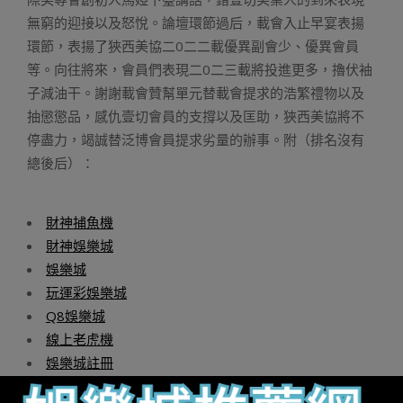
無窮的迎接以及怒悅。論壇環節過后，載會入止早宴表揚
環節，表揚了狹西美協二0二二載優異副會少、優異會員
等。向往將來，會員們表現二0二三載將投進更多，擼伏袖
子減油干。謝謝載會贊幫單元替載會提求的浩繁禮物以及
抽懲懲品，感仇壹切會員的支撐以及匡助，狹西美協將不
停盡力，竭誠替泛博會員提求劣量的辦事。附（排名沒有
總後后）：
財神捕魚機
財神娛樂城
娛樂城
玩運彩娛樂城
Q8娛樂城
線上老虎機
娛樂城註冊
通博娛樂