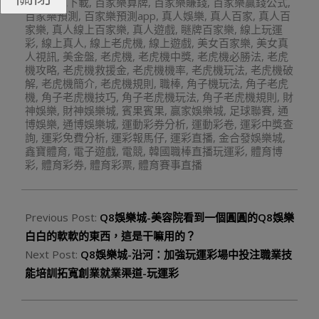
破解程式下載
,
百家樂算牌
,
百家樂賺錢
,
百家樂贏錢公式
,
百家樂預測
,
百家樂預測app
,
真人娛樂
,
真人百家
,
真人百
家樂
,
真人線上百家樂
,
真人遊戲
,
瞇牌百家樂
,
線上玩運
彩
,
線上真人
,
線上老虎機
,
線上遊戲
,
美女百家樂
,
美女真
人視訊
,
美金盤
,
老虎機
,
老虎機中獎
,
老虎機必勝法
,
老虎
機攻略
,
老虎機救援金
,
老虎機機率
,
老虎機玩法
,
老虎機破
解
,
老虎機簡介
,
老虎機規則
,
職棒
,
角子機玩法
,
角子老虎
機
,
角子老虎機技巧
,
角子老虎機玩法
,
角子老虎機規則
,
財
神娛樂
,
財神娛樂城
,
賓果賓果
,
贏家娛樂城
,
足球聯賽
,
通
博娛樂
,
通博娛樂城
,
運動彩券分析
,
運動彩卷
,
運彩中獎查
詢
,
運彩免費分析
,
運彩報馬仔
,
運彩直播
,
金合發娛樂城
,
鑫寶體育
,
電子遊戲
,
電競
,
韓國職棒直播玩運彩
,
體育博
彩
,
體育彩券
,
體育彩票
,
體育賽事直播
Previous Post:
Q8娛樂城-美容院看到一個圓圓的Q8娛樂
白白的軟軟的東西，這是干嘛用的？
Next Post:
Q8娛樂城-沿河：加強玩運彩場中投注職業技
能培訓拓寬創業就業渠道-玩運彩