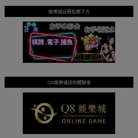
娛樂城註冊點擊下方
Q8娛樂城送你體驗金