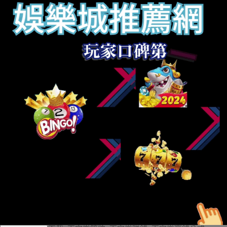
娛樂城推薦
財神娛樂
玩運彩投注
2023-
By:
娛樂小編
On:
2023 年 12 月 20 日
In:
娛樂
12-
城熱門新聞搶先報
Tagged:
21點
,
539
,
BNG老虎機
,
20
BS老虎機
,
HOYA娛樂城
,
leo娛樂
,
leo娛樂城
,
mlb美國職
棒
,
mlb美金盤口
,
nba
,
nba美國職籃
,
PNG老虎機
,
Q8娛樂
城
,
QT電子
,
RTG電子遊戲
,
super體育
,
TC娛樂城
,
TT老
虎機
,
TZ娛樂城
,
WM百家樂
,
中華職棒
,
九州娛樂城
,
免費
小說
,
免費影片
,
六合彩
,
劈魚來了
,
博弈
,
博彩
,
博狗電子
,
即時比分
,
台灣彩券
,
吃角子老虎
,
吃角子老虎攻略
,
報馬
仔
,
夢幻真人
,
大樂透
,
娛樂城
,
娛樂城ptt
,
娛樂城優惠
,
娛
樂城出金
,
娛樂城推薦
,
娛樂城註冊優惠活動
,
娛樂城註冊
送300
,
娛樂城賺錢
,
娛樂城送註冊金
,
娛樂城體驗金
,
完美
娛樂城
,
彩票
,
德州撲克
,
拉霸老虎機
,
捕魚大亨
,
捕魚機
,
捕
魚達人
,
日棒直播玩運彩
,
極速百家樂
,
歐博百家樂
,
歐博真
人
,
沙龍真人
,
淘金娛樂
,
淘金娛樂城
,
澳門百家樂玩法
,
王
者捕魚
,
玖天娛樂城
,
玩運彩
,
玩運彩即時比分
,
玩運彩場中
投注
,
玩運彩教學
,
玩運彩朋友圈
,
玩運彩討論區
,
瘋狂百家
樂
,
百家樂
,
百家樂必勝術
,
百家樂技巧
,
百家樂技巧教學
,
百家樂教學
,
百家樂機率
,
百家樂玩法
,
百家樂破解
,
百家樂