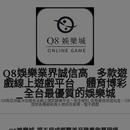
Skip
to
content
Q8娛樂業界誠信高_多款遊
戲線上遊戲平台 _體育博彩
_全台最優質的娛樂城
Q8爲亞洲最大在線合法網上博弈娛樂平台。安全便利, 信譽最佳保證出金，Q8
提供各種最新真人視訊百家樂、電子遊戲
Primary
Navigation