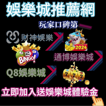
下載
,
百家樂算牌
,
百家樂賺錢
,
百家樂贏錢公式
,
百家樂預
測
,
百家樂預測app
,
真人娛樂
,
真人百家
,
真人百家樂
,
真
人線上百家樂
,
真人遊戲
,
瞇牌百家樂
,
線上玩運彩
,
線上真
人
,
線上老虎機
,
線上遊戲
,
美女百家樂
,
美女真人視訊
,
美
金盤
,
老虎機
,
老虎機中獎
,
老虎機必勝法
,
老虎機攻略
,
老
虎機救援金
,
老虎機機率
,
老虎機玩法
,
老虎機破解
,
老虎機
簡介
,
老虎機規則
,
職棒
,
角子機玩法
,
角子老虎機
,
角子老
虎機技巧
,
角子老虎機玩法
,
角子老虎機規則
,
財神娛樂
,
財
神娛樂城
,
賓果賓果
,
贏家娛樂城
,
足球聯賽
,
通博娛樂
,
通
博娛樂城
,
運動彩券分析
,
運動彩卷
,
運彩中獎查詢
,
運彩免
費分析
,
運彩報馬仔
,
運彩直播
,
金合發娛樂城
,
鑫寶體育
,
電子遊戲
,
電競
,
韓國職棒直播玩運彩
,
體育博彩
,
體育彩
券
,
體育彩票
,
體育賽事直播
Previous Post:
Q8娛樂城-韓廠腦袋里只有動作游戲NEX
韓國職棒直播玩運彩ON《餓鬼》曝光-玩運彩
Next Post:
Q8娛樂城-【禮包】《瘋狂動物玩運彩朋友圈
園》暗黑野牛、悶騷斑馬，免費領！-玩運彩