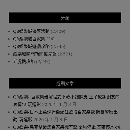
分類
Q8娛樂城優惠活動
(2,409)
Q8娛樂城百家樂
(24)
Q8娛樂城遊戲攻略
(2,745)
娛樂城熱門新聞搶先報
(2,521)
老虎機攻略
(2,243)
近期文章
Q8娛樂-“百家樂破解程式下載小餛飩皮”王子感謝網友的
表情包-玩運彩
2026 年 1 月 3 日
Q8娛樂-日本上萬球迷街頭狂歐博百家樂歡 防暴警察出
動-玩運彩
2026 年 1 月 3 日
Q8娛樂-烏克蘭遭襲百家樂機率擊:全境停電 基輔停水-玩