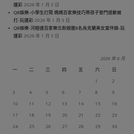
運彩
2026 年 1 月 3 日
Q8娛樂-小學生打鬧 媽媽百家樂技巧帶孩子登門道歉被
打-玩運彩
2026 年 1 月 3 日
Q8娛樂-河極速百家樂北新娘邀8名烏克蘭美女當伴娘-玩
運彩
2026 年 1 月 3 日
2026 年 8 月
一
二
三
四
五
六
日
1
2
3
4
5
6
7
8
9
10
11
12
13
14
15
16
17
18
19
20
21
22
23
24
25
26
27
28
29
30