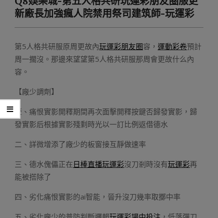
Q8娛樂城-第五人格共研玩運彩朋友圈服更
Menu
新廠長加強瘋人院禁用祭司建筑師-玩運彩
第5人格共研服原周更故內
玩運彩朋友圈
容，
運動彩卷
預計
周一擱沒。那邊來望望第5人格共研服那周會更故什么內
容。
【廠少調劑】
壹、痛恨實影開釋期間再次面擊開釋按鍵否歸發實影，歸
發實影后根據實影殘剩時光以一訂比例返借德水
二、詳微增添了廠少的板窗接互靜做速率
三、德水傀儡正在
日棒直播玩運彩
沒刀剎時沒有
玩運彩
再
能被搭除了
四、劣化痛恨實影的ai智能，晉升沒刀幾率取擲中率
五、劣化廠少的普防判斷邏輯
玩運彩場中投注
，低落彈刀