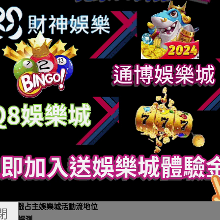
Tagged:
21點
,
539
,
BNG老虎機
,
BS老虎機
,
HOYA娛樂城
,
leo
籃
,
PNG老虎機
,
Q8娛樂城
,
QT電子
,
RTG電子遊戲
,
super體育
,
樂城
,
免費小說
,
免費影片
,
六合彩
,
劈魚來了
,
博弈
,
博彩
,
博狗電
夢幻真人
,
大樂透
,
娛樂城
,
娛樂城ptt
,
娛樂城優惠
,
娛樂城出金
,
錢
,
娛樂城送註冊金
,
娛樂城體驗金
,
完美娛樂城
,
彩票
,
德州撲克
,
家樂
,
歐博真人
,
沙龍真人
,
淘金娛樂
,
淘金娛樂城
,
澳門百家樂玩法
,
瘋狂百家樂
,
百家樂
,
百家樂必勝術
,
百家樂技巧
,
百家樂技巧教學
,
程式下載
,
百家樂算牌
,
百家樂賺錢
,
百家樂贏錢公式
,
百家樂預測
,
家樂
,
真人遊戲
,
瞇牌百家樂
,
線上真人
,
線上老虎機
,
線上遊戲
,
美
必勝法
,
老虎機攻略
,
老虎機救援金
,
老虎機機率
,
老虎機玩法
,
老虎
機
,
角子老虎機技巧
,
角子老虎機玩法
,
角子老虎機規則
,
財神娛樂
,
動彩券分析
,
運動彩卷
,
金合發娛樂城
,
鑫寶體育
,
電子遊戲
,
電競
,
型休閑游戲占主娛樂城活動流地位
閉
業游戲評測