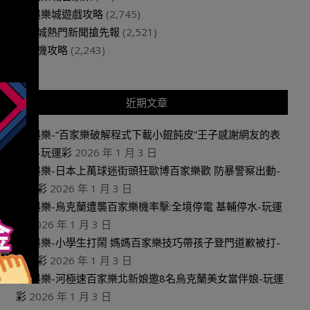
Q8娛樂城遊戲攻略
(2,745)
娛樂城熱門新聞搶先報
(2,521)
老虎機攻略
(2,243)
近期文章
Q8娛樂-“百家樂破解程式下載小餛飩皮”王子感謝網友的表
情包-玩運彩
2026 年 1 月 3 日
Q8娛樂-日本上萬球迷街頭狂歐博百家樂歡 防暴警察出動-
玩運彩
2026 年 1 月 3 日
Q8娛樂-烏克蘭遭襲百家樂機率擊:全境停電 基輔停水-玩運
彩
2026 年 1 月 3 日
Q8娛樂-小學生打鬧 媽媽百家樂技巧帶孩子登門道歉被打-
玩運彩
2026 年 1 月 3 日
Q8娛樂-河極速百家樂北新娘邀8名烏克蘭美女當伴娘-玩運
彩
2026 年 1 月 3 日