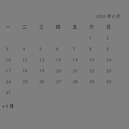
2026 年 8 月
一
二
三
四
五
六
日
1
2
3
4
5
6
7
8
9
10
11
12
13
14
15
16
17
18
19
20
21
22
23
24
25
26
27
28
29
30
31
« 1 月