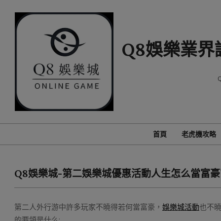
Skip
to
content
Q8娛樂業界
首頁
老虎機攻略
Q8娛樂城-第二娛樂城優惠活動人生怎么當富
第二人外行游中許多玩家不曉得若何當富豪，
娛樂城活動
也不
的要領是什么;