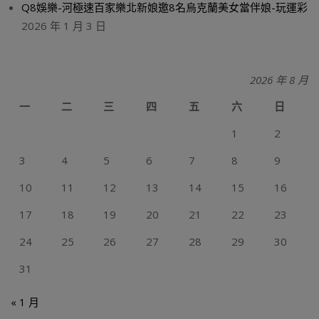
Q8娛樂-河極速百家樂北新娘邀8名烏克蘭美女當伴娘-玩運彩
2026 年 1 月 3 日
2026 年 8 月
一
二
三
四
五
六
日
1
2
3
4
5
6
7
8
9
10
11
12
13
14
15
16
17
18
19
20
21
22
23
24
25
26
27
28
29
30
31
« 1 月