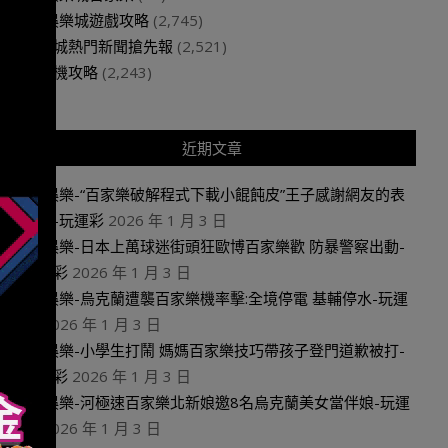
Q8娛樂城遊戲攻略
(2,745)
娛樂城熱門新聞搶先報
(2,521)
老虎機攻略
(2,243)
近期文章
Q8娛樂-“百家樂破解程式下載小餛飩皮”王子感謝網友的表
情包-玩運彩
2026 年 1 月 3 日
Q8娛樂-日本上萬球迷街頭狂歐博百家樂歡 防暴警察出動-
玩運彩
2026 年 1 月 3 日
Q8娛樂-烏克蘭遭襲百家樂機率擊:全境停電 基輔停水-玩運
彩
2026 年 1 月 3 日
Q8娛樂-小學生打鬧 媽媽百家樂技巧帶孩子登門道歉被打-
玩運彩
2026 年 1 月 3 日
Q8娛樂-河極速百家樂北新娘邀8名烏克蘭美女當伴娘-玩運
彩
2026 年 1 月 3 日