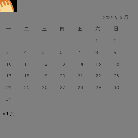
2026 年 8 月
一
二
三
四
五
六
日
1
2
3
4
5
6
7
8
9
10
11
12
13
14
15
16
17
18
19
20
21
22
23
24
25
26
27
28
29
30
31
« 1 月