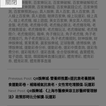
關閉
學
,
百家樂機率
,
百家樂玩法
,
百家樂破解
,
百家樂破解程式
下載
,
百家樂算牌
,
百家樂賺錢
,
百家樂贏錢公式
,
百家樂預
測
,
百家樂預測app
,
真人娛樂
,
真人百家
,
真人百家樂
,
真
人線上百家樂
,
真人遊戲
,
瞇牌百家樂
,
線上玩運彩
,
線上真
人
,
線上老虎機
,
線上遊戲
,
美女百家樂
,
美女真人視訊
,
美
金盤
,
老虎機
,
老虎機中獎
,
老虎機必勝法
,
老虎機攻略
,
老
虎機救援金
,
老虎機機率
,
老虎機玩法
,
老虎機破解
,
老虎機
簡介
,
老虎機規則
,
職棒
,
角子機玩法
,
角子老虎機
,
角子老
虎機技巧
,
角子老虎機玩法
,
角子老虎機規則
,
財神娛樂
,
財
神娛樂城
,
賓果賓果
,
贏家娛樂城
,
足球聯賽
,
通博娛樂
,
通
博娛樂城
,
運動彩券分析
,
運動彩卷
,
運彩中獎查詢
,
運彩免
費分析
,
運彩報馬仔
,
運彩直播
,
金合發娛樂城
,
鑫寶體育
,
電子遊戲
,
電競
,
韓國職棒直播玩運彩
,
體育博彩
,
體育彩
券
,
體育彩票
,
體育賽事直播
Previous Post:
Q8娛樂城-營養師推薦6道抗衰老養顏美
食運動彩卷，補陽補氣抗衰老，女性常吃增顏值-玩運彩
Next Post:
Q8娛樂城-《上海市醫療美容主診醫師管理辦
法》政策即時比分解讀-玩運彩