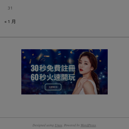
31
« 1 月
Designed using
Unos
. Powered by
WordPress
.