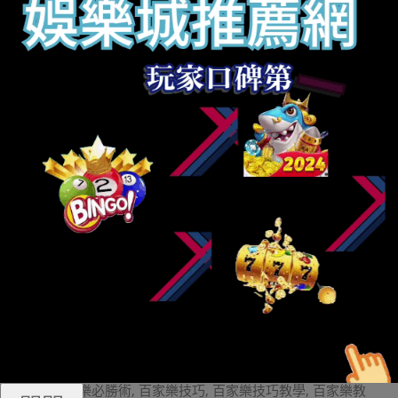
通博娛樂
娛樂城推薦
財神娛樂
玩運彩投注
2024-
By:
娛樂小編
On:
2024 年 1 月 10 日
In:
娛樂城
01-
熱門新聞搶先報
Tagged:
21點
,
539
,
BNG老虎機
,
BS
10
老虎機
,
HOYA娛樂城
,
leo娛樂
,
leo娛樂城
,
mlb美國職棒
,
mlb美金盤口
,
nba
,
nba美國職籃
,
PNG老虎機
,
Q8娛樂城
,
QT電子
,
RTG電子遊戲
,
super體育
,
TC娛樂城
,
TT老虎機
,
TZ娛樂城
,
WM百家樂
,
中華職棒
,
九州娛樂城
,
免費小說
,
免費影片
,
六合彩
,
劈魚來了
,
博弈
,
博彩
,
博狗電子
,
即時比
分
,
台灣彩券
,
吃角子老虎
,
吃角子老虎攻略
,
報馬仔
,
夢幻
真人
,
大樂透
,
娛樂城
,
娛樂城ptt
,
娛樂城優惠
,
娛樂城出
金
,
娛樂城推薦
,
娛樂城註冊優惠活動
,
娛樂城註冊送300
,
娛樂城賺錢
,
娛樂城送註冊金
,
娛樂城體驗金
,
完美娛樂城
,
彩票
,
德州撲克
,
拉霸老虎機
,
捕魚大亨
,
捕魚機
,
捕魚達人
,
日棒直播玩運彩
,
極速百家樂
,
歐博百家樂
,
歐博真人
,
沙龍
真人
,
淘金娛樂
,
淘金娛樂城
,
澳門百家樂玩法
,
王者捕魚
,
玖天娛樂城
,
玩運彩
,
玩運彩即時比分
,
玩運彩場中投注
,
玩
運彩教學
,
玩運彩朋友圈
,
玩運彩討論區
,
瘋狂百家樂
,
百家
樂
,
百家樂必勝術
,
百家樂技巧
,
百家樂技巧教學
,
百家樂教