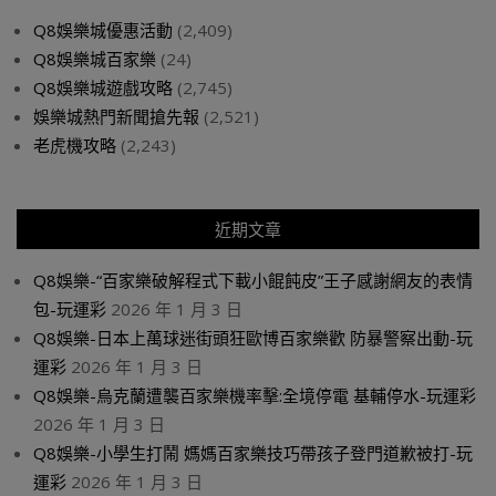
Q8娛樂城優惠活動
(2,409)
Q8娛樂城百家樂
(24)
Q8娛樂城遊戲攻略
(2,745)
娛樂城熱門新聞搶先報
(2,521)
老虎機攻略
(2,243)
近期文章
Q8娛樂-“百家樂破解程式下載小餛飩皮”王子感謝網友的表情
包-玩運彩
2026 年 1 月 3 日
Q8娛樂-日本上萬球迷街頭狂歐博百家樂歡 防暴警察出動-玩
運彩
2026 年 1 月 3 日
Q8娛樂-烏克蘭遭襲百家樂機率擊:全境停電 基輔停水-玩運彩
2026 年 1 月 3 日
Q8娛樂-小學生打鬧 媽媽百家樂技巧帶孩子登門道歉被打-玩
運彩
2026 年 1 月 3 日