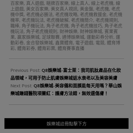
百家樂
,
真人遊戲
,
瞇牌百家樂
,
線上真人
,
線上老虎機
,
線
上遊戲
,
美女百家樂
,
美女真人視訊
,
美金盤
,
老虎機
,
老虎
機中獎
,
老虎機必勝法
,
老虎機攻略
,
老虎機救援金
,
老虎機
機率
,
老虎機玩法
,
老虎機破解
,
老虎機簡介
,
老虎機規則
,
職棒
,
角子機玩法
,
角子老虎機
,
角子老虎機技巧
,
角子老虎
機玩法
,
角子老虎機規則
,
財神娛樂
,
財神娛樂城
,
賓果賓
果
,
贏家娛樂城
,
足球聯賽
,
通博娛樂城
,
運動彩券分析
,
運
動彩卷
,
金合發娛樂城
,
鑫寶體育
,
電子遊戲
,
電競
,
體育博
彩
,
體育彩券
,
體育彩票
,
體育賽事直播
Previous Post:
Q8娛樂城-富士萊：我司肌肽產品在化妝
品領域，可用于防止肌膚娛樂城返水衰老以及美容美膚
Next Post:
Q8娛樂城-美容儀和面膜能每天用嗎？華山娛
樂城賺錢醫院項蕾紅：護膚方法錯，無效還傷膚！
娛樂城註冊點擊下方