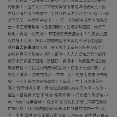
的最後面，這在女性主宰的美容護膚市場堪稱破天荒。而
在該品牌的用戶畫像中，男性花費者占比高達40-60，公司
甚至請了一名男明星做代言。“第一次測驗考試男士照顧護
士，潔面后用暖毛巾把胡須硬化，最后還敷面膜，修剪了
眉毛，真是一種享用。”有花費者云云描寫本人的初次進店
照顧護士閱歷。記者采訪的城南某美容院老板徐婷流露，
就在
真人娛樂城
兩年前，盡大多半南京美容院并沒有男士
的服務專區以及特定項目。那時，人人的認知是男士的護
膚需求只逗留于面霜、洗面奶、爽膚水、防曬品等根基護
膚類產物，即就是入門產物洗面奶，使用比例也不高，“許
多男士洗臉，便是拍拍水”。往常，男士的護膚需求正被叫
醒，一些年青男孩會在商號下方留言，“男士可以來美容
嗎？”殺青共鳴的是，男性的護膚需求集中于乾淨、祛痘、
控油，首要訴求是“不清淡”“更顯年青”，花費者的年紀為20
歲-35歲。毫無疑難，“洗臉吧”恰是捉住了男性美容花費的
市場空缺，且供應的服務內容與潛在群體的需求一致。無
非，多家“洗臉吧”事情職員也流露，現在來店的男性花費者