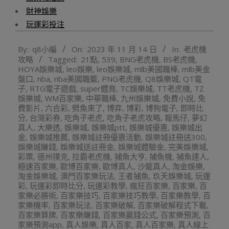
財神娛樂
玩運彩投注
2023-
By:
q8小編
On:
2023 年 11 月 14 日
In:
老虎機
11-
攻略
Tagged:
21點
,
539
,
BNG老虎機
,
BS老虎機
,
14
HOYA娛樂城
,
leo娛樂
,
leo娛樂城
,
mlb美國職棒
,
mlb美金
盤口
,
nba
,
nba美國職籃
,
PNG老虎機
,
Q8娛樂城
,
QT電
子
,
RTG電子遊戲
,
super體育
,
TC娛樂城
,
TT老虎機
,
TZ
娛樂城
,
WM百家樂
,
中華職棒
,
九州娛樂城
,
免費小說
,
免
費影片
,
六合彩
,
劈魚來了
,
博弈
,
博彩
,
博狗電子
,
即時比
分
,
台灣彩券
,
吃角子老虎
,
吃角子老虎攻略
,
報馬仔
,
夢幻
真人
,
大樂透
,
娛樂城
,
娛樂城ptt
,
娛樂城優惠
,
娛樂城出
金
,
娛樂城推薦
,
娛樂城註冊優惠活動
,
娛樂城註冊送300
,
娛樂城賺錢
,
娛樂城送註冊金
,
娛樂城體驗金
,
完美娛樂城
,
彩票
,
德州撲克
,
拉霸老虎機
,
捕魚大亨
,
捕魚機
,
捕魚達人
,
極速百家樂
,
歐博百家樂
,
歐博真人
,
沙龍真人
,
淘金娛樂
,
淘金娛樂城
,
澳門百家樂玩法
,
王者捕魚
,
玖天娛樂城
,
玩運
彩
,
玩運彩即時比分
,
玩運彩教學
,
瘋狂百家樂
,
百家樂
,
百
家樂必勝術
,
百家樂技巧
,
百家樂技巧教學
,
百家樂教學
,
百
家樂機率
,
百家樂玩法
,
百家樂破解
,
百家樂破解程式下載
,
百家樂算牌
,
百家樂賺錢
,
百家樂贏錢公式
,
百家樂預測
,
百
家樂預測app
,
真人娛樂
,
真人百家
,
真人百家樂
,
真人線上