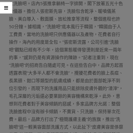
家洗臉吧。店內5張推拿躺椅一字排開，閣下放著五光十色
的儀器。擔任人張密斯先容，洗臉包含乾淨、暖噴儀蒸
臉、美白導入、敷面膜、放松推拿等流程，整個進程也許
50分鐘。據相識，“洗臉吧”底本風行于韓國，“韓國由于人
工費貴，當地的洗臉吧只供應儀器以及產物，花費者自行
操作，海內的用度是全包。”張密斯流露，公司引進“洗臉
吧”觀點已經有不少年，這個業態暖得發燙則是近來一兩年
的事，“感到仍是有資源操作的陳跡。”記者注重到，現在
“洗臉吧”的招商告白隨處可見。在這些告白中，品牌方起首
透露表現“大多半人都不會洗臉”，攪擾花費者的臉上長痘、
長黑頭、鉗口等類型的肌膚成績，都是由於面部乾淨不到
位引發的，而現下的洗護用品只能排除皮膚外觀的“渣滓”，
毛孔深層的污垢還必要業餘的美容機構來乾淨。此外，意
想到花費者對于美容傾銷的惡感，多家品牌方允諾：整個
洗臉進程中沒有辦卡傾銷，不賣貨、只洗臉，保持單次花
費。最后，品牌方打出了“極簡護膚主義”的旌旗，推出“洗
臉吧”這一輕美容面部洗護方式，以此扯下“皮膚美容是侈靡