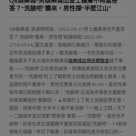
Q8娛樂城-男娛樂城出金士護膚不再羞答
Menu
答？“洗臉吧”襲來，男性撐“半壁江山”
Q8娛樂城-泉源時間為：2022-09-27男士護膚再也不羞答
答？“洗臉吧”襲來，男性撐“荊棘銅駝”2022-09-
2716:45:34_圖文泉源：南報網行業細分、業餘化的風潮，
正吹至洗臉這檔子事上。繼洗臉儀、一次性洗臉巾后，一
種風靡天下各大城市的輕美容
娛樂城註冊送體驗金
線下業
態——“洗臉吧”正在南京抽芽。與傳統美容院主攻女性花費
者不同，“洗臉吧”盯上了精致男士的進店照顧護士需求，在
品牌的用戶畫像中，男性花費者占比高達40-60。當女性美
容市場已經經趨于飽以及，“洗臉吧”正成為市場各方撬動男
性美容賽道的“實驗田”。▲商家盯上了男士洗臉這學生意。
圖源：視覺中國“大多半人都不會洗臉”？一晚上之間，天下
一二線城市冒出浩繁“輕美容”業態——“洗臉吧”，南京也不
破例。記者在某生涯服務平臺南京區搜刮“洗臉吧”，14家商
號映入視線。昨日下戰書，記者來到開在南京新街口的一