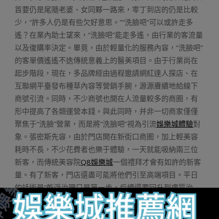
首要仍是尾隨老婆、女同夥一路來，零丁到店的仍是比較
少，“許多人仍是有些欠好意思。”“洗臉吧”可以或許走多
遙？在業內助士望來，“洗臉吧”能走多遙，由行業的客流量
以及復購率決定。畢竟，由於輕量化的服務內容，“洗臉吧”
的客單價遙遙不迭傳統意義上的醫美項目。由于行業尚在
起步階段，現在，多品牌經由過程邀請網紅達人探店、在
互聯網平臺發布種草內容等營銷手腕，源源賡續地給線下
商號引流。同時，不少商號也開在人流量較多的商圈，有
形中提高了各類運營本錢。與此同時，并非一切商家僅僅
聚焦于“洗臉”營業，而是將“洗臉吧”視為引流
娛樂城體驗
對
象。張密斯先容，由於門店開在新街口商圈，加上輕美容
耗時不長，不少花費者也樂于體驗，一天就能吸納兩三位
新客，而傳統美容院
Q8娛樂城
一個禮拜才會有如許的新客
量。有了新客，門店還盡可能將他們引至高端項目。平日
的話術是“乾淨治理只是第一步，后續還要回升到膚質治
理、膚齡治理”，是以雖然說定位于“洗臉吧”，店內一樣設
置了不少高科技美容儀器，部門光電項目的用度上萬元。