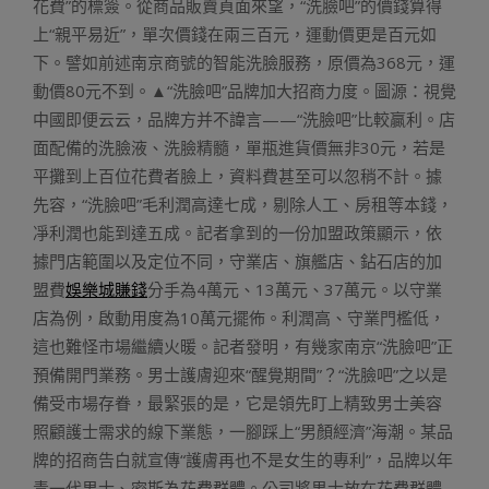
花費”的標簽。從商品販賣頁面來望，“洗臉吧”的價錢算得
上“親平易近”，單次價錢在兩三百元，運動價更是百元如
下。譬如前述南京商號的智能洗臉服務，原價為368元，運
動價80元不到。▲“洗臉吧”品牌加大招商力度。圖源：視覺
中國即便云云，品牌方并不諱言——“洗臉吧”比較贏利。店
面配備的洗臉液、洗臉精髓，單瓶進貨價無非30元，若是
平攤到上百位花費者臉上，資料費甚至可以忽稍不計。據
先容，“洗臉吧”毛利潤高達七成，剔除人工、房租等本錢，
凈利潤也能到達五成。記者拿到的一份加盟政策顯示，依
據門店範圍以及定位不同，守業店、旗艦店、鉆石店的加
盟費
娛樂城賺錢
分手為4萬元、13萬元、37萬元。以守業
店為例，啟動用度為10萬元擺佈。利潤高、守業門檻低，
這也難怪市場繼續火暖。記者發明，有幾家南京“洗臉吧”正
預備開門業務。男士護膚迎來“醒覺期間”？“洗臉吧”之以是
備受市場存眷，最緊張的是，它是領先盯上精致男士美容
照顧護士需求的線下業態，一腳踩上“男顏經濟”海潮。某品
牌的招商告白就宣傳“護膚再也不是女生的專利”，品牌以年
青一代男士、密斯為花費群體。公司將男士放在花費群體