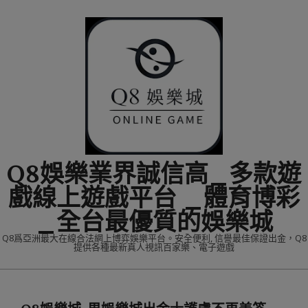
Skip
to
content
Q8娛樂業界誠信高_多款遊
戲線上遊戲平台 _體育博彩
_全台最優質的娛樂城
Q8爲亞洲最大在線合法網上博弈娛樂平台。安全便利, 信譽最佳保證出金，Q8
提供各種最新真人視訊百家樂、電子遊戲
Primary
Navigation