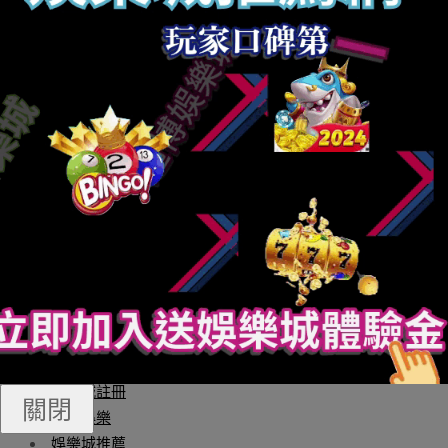
這也引發不少花費者的質疑，“若是一家‘洗臉吧’貪多責備，
這又與傳統的美容店有什么區分？”究竟上，南京一些傳統
美容院已經經最先偷襲“洗臉吧”。譬如某家推出了“男神乾
淨三部曲”項目，包含吝嗇泡乾淨、緊縮毛孔、往黑頭，一
份團購價為298元，且宣稱為店內“爆款”。男性護膚美容賽
道是一片藍海，只是若何開發發掘仍難堪題。南京日報/紫
金山消息記者江芬芬
財神捕魚機
財神娛樂城
娛樂城
玩運彩娛樂城
Q8娛樂城
線上老虎機
娛樂城註冊
關閉
通博娛樂
娛樂城推薦