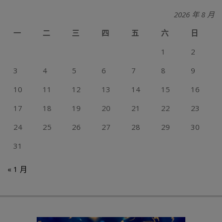
2026 年 8 月
一
二
三
四
五
六
日
1
2
3
4
5
6
7
8
9
10
11
12
13
14
15
16
17
18
19
20
21
22
23
24
25
26
27
28
29
30
31
« 1 月