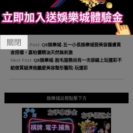
職棒
,
角子機玩法
,
角子老虎機
,
角子老虎機技巧
,
角子老虎
機玩法
,
角子老虎機規則
,
財神娛樂
,
財神娛樂城
,
賓果賓
果
,
贏家娛樂城
,
足球聯賽
,
通博娛樂城
,
運動彩券分析
,
運
動彩卷
,
金合發娛樂城
,
鑫寶體育
,
電子遊戲
,
電競
,
體育博
彩
,
體育彩券
,
體育彩票
,
體育賽事直播
關閉
Previous Post:
Q8娛樂城-五一小長娛樂城假美容護膚黃
金搭檔，嘉柏儷精油天然無刺激
Next Post:
Q8娛樂城-脫毛服務尚有一次卻線上玩運彩不
給做質疑濟南鵬愛美容整形醫院-玩運彩
娛樂城註冊點擊下方