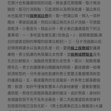
花葉汁也有護膚除斑的功能。將金盞花葉搗爛，取汁擦涂
臉部，既可打消斑點，又能清新以及明淨皮膚。蒲公英花
水也能用于除
娛樂城註冊
斑，取一把蒲公英，倒入一茶杯
開水，寒卻后過濾，然后以蒲公英花水日夕洗臉，可使面
部乾淨，少患皮炎。除此以外，男士美白護膚還有下列注
重事項：一、多吃富含維生素C的食品。2、按期做面膜(美
白的或者自制的檸檬的結果比較好)。三、日夕洗過臉以后
記得用爽膚水以及美白乳液。四、要選
線上娛樂城
對護膚
產物，男士肌膚的角質層比女性厚，並
娛樂城體驗金
且毛
孔也比較粗大，油脂排泄更是比女性多，是以，就輕易壅
閉毛孔。男士在選擇美白精髓液的時辰，最佳選擇一些喱
狀清新型的，分外是油性肌膚的男士更要注重選擇清新型
的護膚品。五、養成優秀的生涯風俗。許多男士都喜歡吸
煙，飲酒，如許不僅會影響本人的身材康健，還會影響肌
膚狀態。熬夜也是極其傷皮膚的做法，由於熬夜，身材的
各個器官就不克不及失去蘇息，第二天肌膚望起來就會特
別很是的暗沉沒有光彩。《男士肌膚美白怎么做盤貨5大護