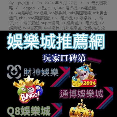
By:
q8小編
On:
2024 年 5 月 27 日
In:
老虎機攻
05-
略
Tagged:
21點
,
539
,
BNG老虎機
,
BS老虎機
,
27
HOYA娛樂城
,
leo娛樂
,
leo娛樂城
,
mlb美國職棒
,
mlb美金
盤口
,
nba
,
nba美國職籃
,
PNG老虎機
,
Q8娛樂城
,
QT電
子
,
RTG電子遊戲
,
super體育
,
TC娛樂城
,
TT老虎機
,
TZ
娛樂城
,
WM百家樂
,
中華職棒
,
九州娛樂城
,
免費小說
,
免
費影片
,
六合彩
,
劈魚來了
,
博弈
,
博彩
,
博狗電子
,
即時比
分
,
台灣彩券
,
吃角子老虎
,
吃角子老虎攻略
,
報馬仔
,
夢幻
真人
,
大樂透
,
娛樂城
,
娛樂城ptt
,
娛樂城優惠
,
娛樂城出
金
,
娛樂城推薦
,
娛樂城註冊優惠活動
,
娛樂城註冊送300
,
娛樂城賺錢
,
娛樂城送註冊金
,
娛樂城體驗金
,
完美娛樂城
,
彩票
,
德州撲克
,
拉霸老虎機
,
捕魚大亨
,
捕魚機
,
捕魚達人
,
極速百家樂
,
歐博百家樂
,
歐博真人
,
沙龍真人
,
淘金娛樂
,
淘金娛樂城
,
澳門百家樂玩法
,
王者捕魚
,
玖天娛樂城
,
玩運
彩
,
玩運彩即時比分
,
玩運彩教學
,
瘋狂百家樂
,
百家樂
,
百
家樂必勝術
,
百家樂技巧
,
百家樂技巧教學
,
百家樂教學
,
百
家樂機率
,
百家樂玩法
,
百家樂破解
,
百家樂破解程式下載
,
百家樂算牌
,
百家樂賺錢
,
百家樂贏錢公式
,
百家樂預測
,
百
家樂預測app
,
真人娛樂
,
真人百家
,
真人百家樂
,
真人線上
百家樂
,
真人遊戲
,
瞇牌百家樂
,
線上真人
,
線上老虎機
,
線
上遊戲
,
美女百家樂
,
美女真人視訊
,
美金盤
,
老虎機
,
老虎
機中獎
,
老虎機必勝法
,
老虎機攻略
,
老虎機救援金
,
老虎機
機率
,
老虎機玩法
,
老虎機破解
,
老虎機簡介
,
老虎機規則
,