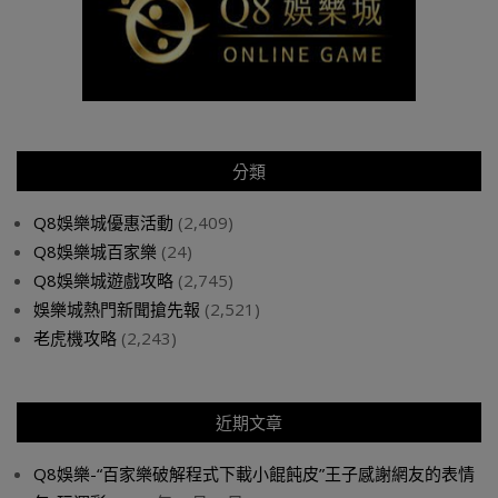
分類
Q8娛樂城優惠活動
(2,409)
Q8娛樂城百家樂
(24)
Q8娛樂城遊戲攻略
(2,745)
娛樂城熱門新聞搶先報
(2,521)
老虎機攻略
(2,243)
近期文章
Q8娛樂-“百家樂破解程式下載小餛飩皮”王子感謝網友的表情