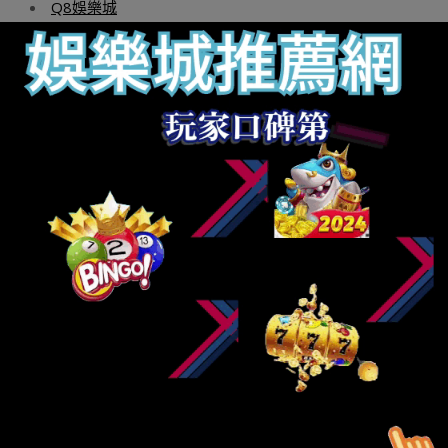
Q8娛樂城
線上老虎機
娛樂城註冊
通博娛樂
娛樂城推薦
財神娛樂
玩運彩投注
2023-
By:
娛樂小編
On:
2023 年 11 月 13 日
In:
娛樂
11-
城熱門新聞搶先報
Tagged:
21點
,
539
,
BNG老虎機
,
13
BS老虎機
,
HOYA娛樂城
,
leo娛樂
,
leo娛樂城
,
mlb美國職
棒
,
mlb美金盤口
,
nba
,
nba美國職籃
,
PNG老虎機
,
Q8娛樂
城
,
QT電子
,
RTG電子遊戲
,
super體育
,
TC娛樂城
,
TT老
虎機
,
TZ娛樂城
,
WM百家樂
,
中華職棒
,
九州娛樂城
,
免費
小說
,
免費影片
,
六合彩
,
劈魚來了
,
博弈
,
博彩
,
博狗電子
,
即時比分
,
台灣彩券
,
吃角子老虎
,
吃角子老虎攻略
,
報馬
仔
,
夢幻真人
,
大樂透
,
娛樂城
,
娛樂城ptt
,
娛樂城優惠
,
娛
樂城出金
,
娛樂城推薦
,
娛樂城註冊優惠活動
,
娛樂城註冊
送300
,
娛樂城賺錢
,
娛樂城送註冊金
,
娛樂城體驗金
,
完美
娛樂城
,
彩票
,
德州撲克
,
拉霸老虎機
,
捕魚大亨
,
捕魚機
,
捕
魚達人
,
日棒直播玩運彩
,
極速百家樂
,
歐博百家樂
,
歐博真