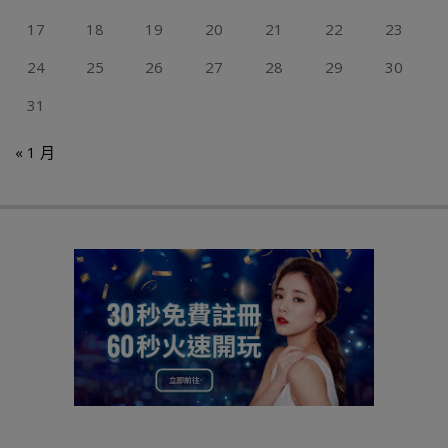
17
18
19
20
21
22
23
24
25
26
27
28
29
30
31
« 1 月