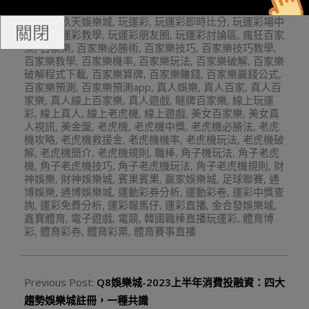
人
,
沙龍真人
,
淘金娛樂
,
淘金娛樂城
,
澳門百家樂玩法
,
王
者捕魚
,
玖天娛樂城
,
玩運彩
,
玩運彩即時比分
,
玩運彩場中
關閉
投注
,
玩運彩教學
,
玩運彩朋友圈
,
玩運彩討論區
,
瘋狂百家
樂
,
百家樂
,
百家樂必勝術
,
百家樂技巧
,
百家樂技巧教學
,
百家樂教學
,
百家樂機率
,
百家樂玩法
,
百家樂破解
,
百家樂
破解程式下載
,
百家樂算牌
,
百家樂賺錢
,
百家樂贏錢公式
,
百家樂預測
,
百家樂預測app
,
真人娛樂
,
真人百家
,
真人百
家樂
,
真人線上百家樂
,
真人遊戲
,
瞇牌百家樂
,
線上玩運
彩
,
線上真人
,
線上老虎機
,
線上遊戲
,
美女百家樂
,
美女真
人視訊
,
美金盤
,
老虎機
,
老虎機中獎
,
老虎機必勝法
,
老虎
機攻略
,
老虎機救援金
,
老虎機機率
,
老虎機玩法
,
老虎機破
解
,
老虎機簡介
,
老虎機規則
,
職棒
,
角子機玩法
,
角子老虎
機
,
角子老虎機技巧
,
角子老虎機玩法
,
角子老虎機規則
,
財
神娛樂
,
財神娛樂城
,
賓果賓果
,
贏家娛樂城
,
足球聯賽
,
通
博娛樂
,
通博娛樂城
,
運動彩券分析
,
運動彩卷
,
運彩中獎查
詢
,
運彩免費分析
,
運彩報馬仔
,
運彩直播
,
金合發娛樂城
,
鑫寶體育
,
電子遊戲
,
電競
,
韓國職棒直播玩運彩
,
體育博
彩
,
體育彩券
,
體育彩票
,
體育賽事直播
Previous Post:
Q8娛樂城-2023上半年消費投融資：四大
趨勢娛樂城註冊，一種共識