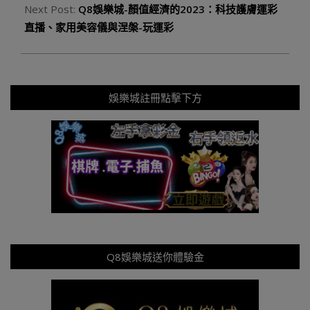
Next Post:
Q8娛樂城-顏值經濟的2023：科技護膚運彩
直播、家用美容儀與涅槃-玩運彩
娛樂城註冊點擊下方
Q8娛樂城送你體驗金