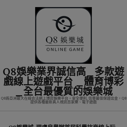
Skip
to
content
Q8娛樂業界誠信高_多款遊
戲線上遊戲平台 _體育博彩
_全台最優質的娛樂城
Q8爲亞洲最大在線合法網上博弈娛樂平台。安全便利, 信譽最佳保證出金，Q8
提供各種最新真人視訊百家樂、電子遊戲
Primary
Navigation