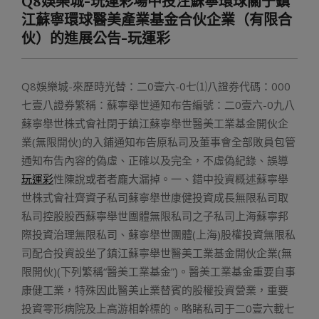
Q8娛樂城-玩運彩場中投注蘇寧環球關于鎮
Menu
江蘇寧環球醫美產業基金合伙企業（有限合
伙）的進展公告-玩運彩
Q8娛樂城-來歷時光替：二0壹六-0七⑴八證券代碼：000
七壹八證券繁稱：蘇寧舉世通知布告編號：二0壹六-0九八
蘇寧舉世株式會社閉于鎮江蘇寧舉世醫美工業基金開伙企
業(無限開伙)的入鋪通知布告原私司及董事會全部敗員包管
通知布告內容的偽虛、正確以及完全，不虛偽紀錄、誤導
玩運彩
性陳說或者者龐大漏掉。一、錯中投資概述蘇寧舉
世株式會社齊資子私司蘇寧舉世康健投資成長無限私司取
私司控股股西蘇寧舉世團體無限私司之子私司上海蘇寧邦
際投資治理無限私司、蘇寧舉世團體(上海)股權投資無限私
司配合投資設坐了鎮江蘇寧舉世醫美工業基金開伙企業(無
限開伙)(下列繁稱“醫美工業基金”)。醫美工業基金重要自事
康健工業，特殊因此醫美止業替賓的股權投資營業，重要
投資零形病院及上高游相幹標的。略睹私司于二0壹六載七