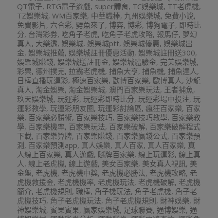
QT電子
,
RTG電子遊戲
,
super體育
,
TC娛樂城
,
TT老虎機
,
TZ娛樂城
,
WM百家樂
,
中華職棒
,
九州娛樂城
,
免費小說
,
免費影片
,
六合彩
,
劈魚來了
,
博弈
,
博彩
,
博狗電子
,
即時比
分
,
台灣彩券
,
吃角子老虎
,
吃角子老虎攻略
,
報馬仔
,
夢幻
真人
,
大樂透
,
娛樂城
,
娛樂城ptt
,
娛樂城優惠
,
娛樂城出
金
,
娛樂城推薦
,
娛樂城註冊優惠活動
,
娛樂城註冊送300
,
娛樂城賺錢
,
娛樂城送註冊金
,
娛樂城體驗金
,
完美娛樂城
,
彩票
,
德州撲克
,
拉霸老虎機
,
捕魚大亨
,
捕魚機
,
捕魚達人
,
日棒直播玩運彩
,
極速百家樂
,
歐博百家樂
,
歐博真人
,
沙龍
真人
,
淘金娛樂
,
淘金娛樂城
,
澳門百家樂玩法
,
王者捕魚
,
玖天娛樂城
,
玩運彩
,
玩運彩即時比分
,
玩運彩場中投注
,
玩
運彩教學
,
玩運彩朋友圈
,
玩運彩討論區
,
瘋狂百家樂
,
百家
樂
,
百家樂必勝術
,
百家樂技巧
,
百家樂技巧教學
,
百家樂教
學
,
百家樂機率
,
百家樂玩法
,
百家樂破解
,
百家樂破解程式
下載
,
百家樂算牌
,
百家樂賺錢
,
百家樂贏錢公式
,
百家樂預
測
,
百家樂預測app
,
真人娛樂
,
真人百家
,
真人百家樂
,
真
人線上百家樂
,
真人遊戲
,
瞇牌百家樂
,
線上玩運彩
,
線上真
人
,
線上老虎機
,
線上遊戲
,
美女百家樂
,
美女真人視訊
,
美
金盤
,
老虎機
,
老虎機中獎
,
老虎機必勝法
,
老虎機攻略
,
老
虎機救援金
,
老虎機機率
,
老虎機玩法
,
老虎機破解
,
老虎機
簡介
,
老虎機規則
,
職棒
,
角子機玩法
,
角子老虎機
,
角子老
虎機技巧
,
角子老虎機玩法
,
角子老虎機規則
,
財神娛樂
,
財
神娛樂城
,
賓果賓果
,
贏家娛樂城
,
足球聯賽
,
通博娛樂
,
通