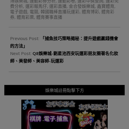
博娛樂城
,
運動彩券分析
,
運動彩卷
,
運彩中獎查詢
,
運彩免
費分析
,
運彩報馬仔
,
運彩直播
,
金合發娛樂城
,
鑫寶體育
,
電子遊戲
,
電競
,
韓國職棒直播玩運彩
,
體育博彩
,
體育彩
券
,
體育彩票
,
體育賽事直播
Previous Post:
「捕魚技巧策略揭秘：提升遊戲贏錢機會
的方法」
Next Post:
Q8娛樂城-劉星池西安玩運彩朋友圈著名化妝
師、美發師、美容師-玩運彩
娛樂城註冊點擊下方