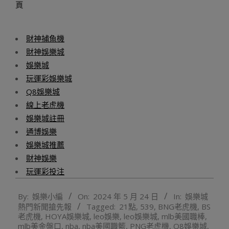
頁
財神捕魚機
財神娛樂城
娛樂城
玩運彩娛樂城
Q8娛樂城
線上老虎機
娛樂城註冊
通博娛樂
娛樂城推薦
財神娛樂
玩運彩投注
2024-
By:
娛樂小編
On:
2024 年 5 月 24 日
In:
娛樂城
05-
熱門新聞搶先報
Tagged:
21點
,
539
,
BNG老虎機
,
BS
24
老虎機
,
HOYA娛樂城
,
leo娛樂
,
leo娛樂城
,
mlb美國職棒
,
mlb美金盤口
,
nba
,
nba美國職籃
,
PNG老虎機
,
Q8娛樂城
,