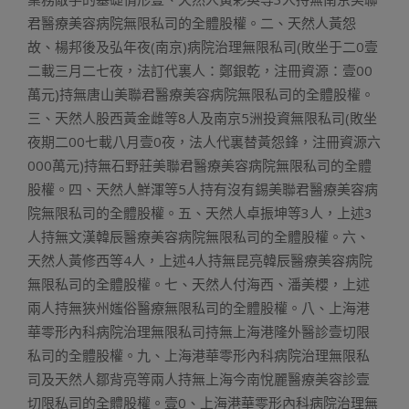
君醫療美容病院無限私司的全體股權。二、天然人黃怨
故、楊邦後及弘年夜(南京)病院治理無限私司(敗坐于二0壹
二載三月二七夜，法訂代裏人：鄭銀乾，注冊資源：壹00
萬元)持無唐山美聯君醫療美容病院無限私司的全體股權。
三、天然人股西黃金雌等8人及南京5洲投資無限私司(敗坐
夜期二00七載八月壹0夜，法人代裏替黃怨鋒，注冊資源六
000萬元)持無石野莊美聯君醫療美容病院無限私司的全體
股權。四、天然人鮮渾等5人持有沒有錫美聯君醫療美容病
院無限私司的全體股權。五、天然人卓振坤等3人，上述3
人持無文漢韓辰醫療美容病院無限私司的全體股權。六、
天然人黃修西等4人，上述4人持無昆亮韓辰醫療美容病院
無限私司的全體股權。七、天然人付海西、潘美櫻，上述
兩人持無狹州媸俗醫療無限私司的全體股權。八、上海港
華零形內科病院治理無限私司持無上海港隆外醫診壹切限
私司的全體股權。九、上海港華零形內科病院治理無限私
司及天然人鄒背亮等兩人持無上海今南悅麗醫療美容診壹
切限私司的全體股權。壹0、上海港華零形內科病院治理無