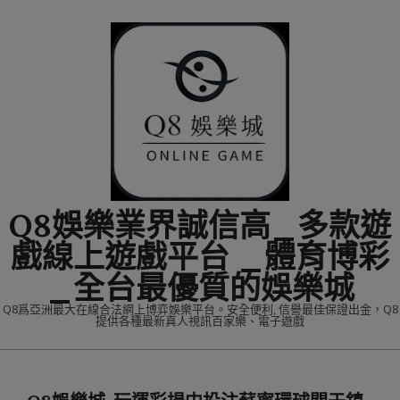
Skip
to
content
Q8娛樂業界誠信高_多款遊
戲線上遊戲平台 _體育博彩
_全台最優質的娛樂城
Q8爲亞洲最大在線合法網上博弈娛樂平台。安全便利, 信譽最佳保證出金，Q8
提供各種最新真人視訊百家樂、電子遊戲
Primary
Navigation