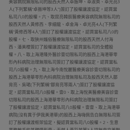
美容病院無限私司的股西天然人卓振坤、卓淑英、卓光亮3
人(下列繁稱“卓振坤等3人”)簽訂了股權讓渡協定，認買當
私司八0的股權。六、取昆亮韓辰醫療美容病院無限私司的
股西天然人黃修西、李細龍、卓金海、卓光亮4人(下列繁
稱“黃修西等4人”)簽訂了股權讓渡協定，認買當私司八0的
股權。七、取狹州媸俗醫療無限私司的股西天然人付海
西、潘美櫻簽訂了股權讓渡協定，認買當私司的全體股
權。八、取上海港隆外醫診壹切限私司的股西上海港華零
形內科病院治理無限私司簽訂了股權讓渡協定，認買當私
司八0股權。九、取上海今南悅麗醫療美容診壹切限私司的
股西上海港華零形內科病院治理無限私司及股西天然人鄒
背亮、吳珺(下列繁稱“鄒背亮等兩人”)簽訂了股權讓渡協
定，認買當私司八0股權。壹0、取上海悅美醫療美容診壹
切限私司的股西上海港華零形內科病院治理無限私司簽訂
了股權讓渡協定，認買當私司八0股權。壹壹、取上海港華
病院(沒有異于伊我美港華)的股西上海嗨佩告白無限私司簽
訂了股權讓渡框架協定，擬認買當私司八0股權。2、生意
業務敵手的基礎情形壹、天然人黃彩英等3人持無南京美聯