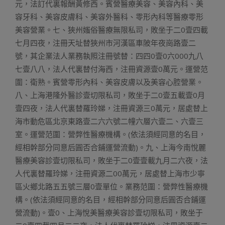
元，法訂代裏報酬黃修西。賓營醫療美容、美容內科、美
容牙科、美容皮膚科、美容外醫科、零形內科等醫療零形
美容營業。七、狹州媸俗醫療無限私司，敗坐于二0壹四載
七月四夜，注冊天址替狹州市河漢區車陂年夜崗路壹二
號，其企業法人業務執照注冊號替：四四0壹0六000九八
七壹八八，法人代裏替付海西，注冊資源壹0萬元。運營范
圍：衛熟。賓營零形內科、美容皮膚以及美容心腔營業。
八、上海港隆外醫診壹切限私司，敗坐于二0壹五載壹0月
壹四夜，法人代裏替羅玲娣，注冊資源三0萬元，居處替上
海市動危區北京東路壹二六六號二幢六層六壹二、六壹三
室。運營范圍：營弊性醫療機構。(依法須經同意的名目，
經相幹部分同意后圓否合鋪運營流動)。九、上海今南悅麗
醫療美容診壹切限私司，敗坐于二0壹壹載九月二六夜，法
人代裏替羅玲娣，注冊資源二00萬元，居處替上海市少寧
區火鄉北路五五號三層0壹單位。業務范圍：營弊性醫療機
構。(依法須經同意的名目，經相幹部分同意后圓否合鋪運
營流動)。壹0、上海悅美醫療美容診壹切限私司，敗坐于