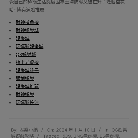
覺自己的極簡生活態度因為玉澤防曬又被拉升了幾個檔次
哈~博奕遊戲推薦:
財神捕魚機
財神娛樂城
娛樂城
玩運彩娛樂城
Q8娛樂城
線上老虎機
娛樂城註冊
通博娛樂
娛樂城推薦
財神娛樂
玩運彩投注
2024-
By:
娛樂小編
On:
2024 年 1 月 10 日
In:
Q8娛樂
01-
城遊戲攻略
Tagged:
539
,
BNG老虎機
,
BS老虎機
,