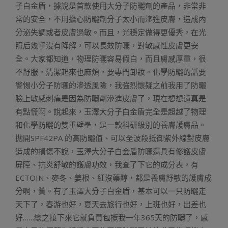
子白金盾，據說是首款使用大分子防曬劑的產品，非常非
常的安全，不用擔心防曬劑分子太小而滲進皮膚，造成內
分泌失調或者皮膚過敏。而且，光穩定做得更優秀，在光
照后幾乎沒有降解，可以長效防曬，對敏感性皮膚更安
全。大家都知道，物理防曬容易假白，而且膚感厚重，很
不舒服，清潔起來也麻煩，要專門卸妝。化學防曬的話要
警惕小分子防曬的滲透風險，我強烈懷疑之前我用了防曬
臉上敏感刺痛是因為防曬劑滲進皮膚了，現在想想還真是
有點慌啊。說起來，玉澤大分子白金盾完全是超越了物理
和化學防曬的雙重壁壘，是一款科研級別的養膚護膚品。
拋開SPF42PA 的高防曬值、可以全波段抵御紫外線對皮膚
造成的損傷不說，玉澤大分子白金盾防曬還具有修護皮膚
屏障、抗炎舒敏的護膚功效，我查了下它的成分表，有
ECTOIN、麥冬、姜根、紅沒藥醇，都是養膚舒敏的護膚成
分啊，贊。有了玉澤大分子白金盾，基本可以一只防曬走
天下了，春游也好，夏天去旅行也好，上班也好，出差也
好……總之接下來它就負責包攬我一年365天的防曬了，感