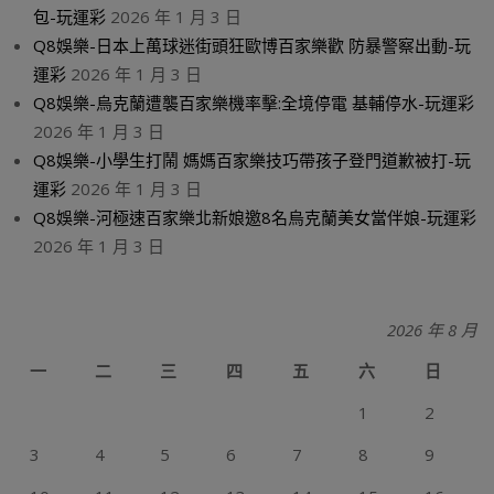
包-玩運彩
2026 年 1 月 3 日
Q8娛樂-日本上萬球迷街頭狂歐博百家樂歡 防暴警察出動-玩
運彩
2026 年 1 月 3 日
Q8娛樂-烏克蘭遭襲百家樂機率擊:全境停電 基輔停水-玩運彩
2026 年 1 月 3 日
Q8娛樂-小學生打鬧 媽媽百家樂技巧帶孩子登門道歉被打-玩
運彩
2026 年 1 月 3 日
Q8娛樂-河極速百家樂北新娘邀8名烏克蘭美女當伴娘-玩運彩
2026 年 1 月 3 日
2026 年 8 月
一
二
三
四
五
六
日
1
2
3
4
5
6
7
8
9