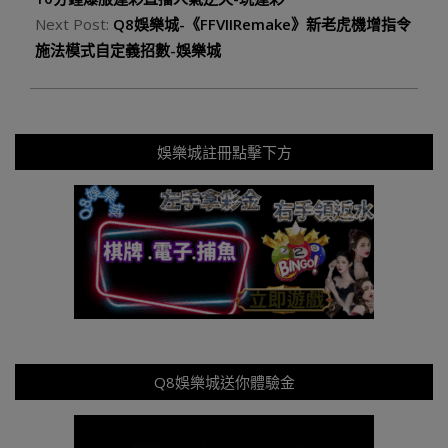
Next Post:
Q8娛樂城-《FFVIIRemake》新老虎機增指令
施法模式自定義招數-娛樂城
娛樂城註冊點擊下方
Q8娛樂城送你體驗金