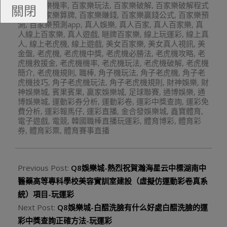
學
,
百家樂機率
,
百家樂玩法
,
百家樂破解
,
百家樂破解程式
關閉
下載
,
百家樂算牌
,
百家樂賺錢
,
百家樂贏錢公式
,
百家樂預
測
,
百家樂預測app
,
真人娛樂
,
真人百家
,
真人百家樂
,
真
人線上百家樂
,
真人遊戲
,
瞇牌百家樂
,
線上玩運彩
,
線上真
人
,
線上老虎機
,
線上遊戲
,
美女百家樂
,
美女真人視訊
,
美
金盤
,
老虎機
,
老虎機中獎
,
老虎機必勝法
,
老虎機攻略
,
老
虎機救援金
,
老虎機機率
,
老虎機玩法
,
老虎機破解
,
老虎機
簡介
,
老虎機規則
,
職棒
,
角子機玩法
,
角子老虎機
,
角子老
虎機技巧
,
角子老虎機玩法
,
角子老虎機規則
,
財神娛樂
,
財
神娛樂城
,
賓果賓果
,
贏家娛樂城
,
足球聯賽
,
通博娛樂
,
通
博娛樂城
,
運動彩券分析
,
運動彩卷
,
運彩中獎查詢
,
運彩免
費分析
,
運彩報馬仔
,
運彩直播
,
金合發娛樂城
,
鑫寶體育
,
電子遊戲
,
電競
,
韓國職棒直播玩運彩
,
體育博彩
,
體育彩
券
,
體育彩票
,
體育賽事直播
Previous Post:
Q8娛樂城-熱烈祝賀瀚海星云中標湖南中
醫藥高等專科學校美容實訓室建設（虛擬仿運動彩卷真系
統）項目-玩運彩
Next Post:
Q8娛樂城-白醋洗臉有什么好處白醋洗臉的運
彩中獎查詢正確方法-玩運彩