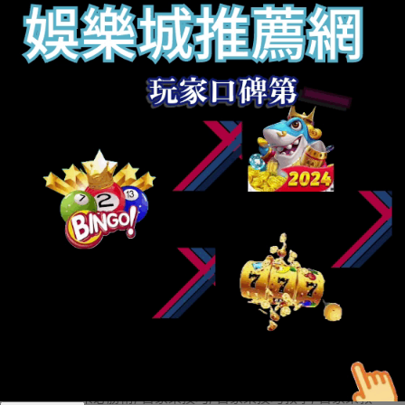
通博娛樂
娛樂城推薦
財神娛樂
玩運彩投注
2024-
By:
娛樂小編
On:
2024 年 1 月 10 日
In:
娛樂城
01-
熱門新聞搶先報
Tagged:
21點
,
539
,
BNG老虎機
,
BS
10
老虎機
,
HOYA娛樂城
,
leo娛樂
,
leo娛樂城
,
mlb美國職棒
,
mlb美金盤口
,
nba
,
nba美國職籃
,
PNG老虎機
,
Q8娛樂城
,
QT電子
,
RTG電子遊戲
,
super體育
,
TC娛樂城
,
TT老虎機
,
TZ娛樂城
,
WM百家樂
,
中華職棒
,
九州娛樂城
,
免費小說
,
免費影片
,
六合彩
,
劈魚來了
,
博弈
,
博彩
,
博狗電子
,
即時比
分
,
台灣彩券
,
吃角子老虎
,
吃角子老虎攻略
,
報馬仔
,
夢幻
真人
,
大樂透
,
娛樂城
,
娛樂城ptt
,
娛樂城優惠
,
娛樂城出
金
,
娛樂城推薦
,
娛樂城註冊優惠活動
,
娛樂城註冊送300
,
娛樂城賺錢
,
娛樂城送註冊金
,
娛樂城體驗金
,
完美娛樂城
,
彩票
,
德州撲克
,
拉霸老虎機
,
捕魚大亨
,
捕魚機
,
捕魚達人
,
日棒直播玩運彩
,
極速百家樂
,
歐博百家樂
,
歐博真人
,
沙龍
真人
,
淘金娛樂
,
淘金娛樂城
,
澳門百家樂玩法
,
王者捕魚
,
玖天娛樂城
,
玩運彩
,
玩運彩即時比分
,
玩運彩場中投注
,
玩
運彩教學
,
玩運彩朋友圈
,
玩運彩討論區
,
瘋狂百家樂
,
百家
樂
,
百家樂必勝術
,
百家樂技巧
,
百家樂技巧教學
,
百家樂教