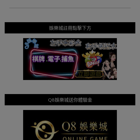
娛樂城註冊點擊下方
Q8娛樂城送你體驗金