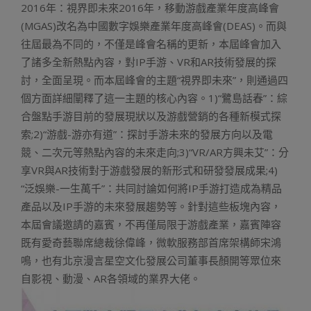
2016年：視界即未來2016年，移動游戲產業年度高峰會
(MGAS)改名為中國數字娛樂產業年度高峰會(DEAS)。而與
往屆最為不同的，不僅是峰會名稱的更新，本屆峰會加入
了諸多全新熱點內容，對IP手游、VR和AR技術發展的探
討，全面呈現。而本屆峰會的主題“視界即未來”，則通過四
個方面詳細闡釋了這一主題的核心內容。1)“鷺島話春”：綜
合盤點手游目前的發展現狀以及游戲營銷的各種新模式探
索;2)“游戲-游亦有道”：探討手游未來的發展方向以及電
競、二次元等熱點內容的未來走向;3)“VR/AR方興未艾”：分
享VR與AR技術對于游戲發展的新形式和研發發展成果;4)
“泛娛樂-一生萬千”：共同討論如何將IP手游打造成為精品
產品以及IP手游的未來發展趨勢等。針對這些板塊內容，
本屆會議邀請的嘉賓，不再僅局限于游戲產業，嘉賓陣容
既有愛奇藝聯席總裁徐偉峰，微軟服務部首席架構師宋鴻
鳴，也有北京漫言星空文化發展公司董事長顏開等眾位來
自影視、動漫、AR各領域的業界大佬。