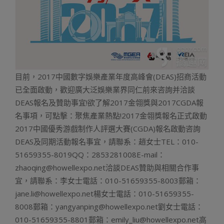
目前，2017中國數字娛樂產業年度高峰會(DEAS)招商活動
已全面啟動，歡迎廣大泛娛樂業界同仁前來咨詢并洽談
DEAS報名及贊助事宜!欲了解2017金翎獎與2017CGDA報
名事項，可點擊：聚焦產業熱點!2017金翎獎報名正式啟動
2017中國優秀游戲制作人評選大賽(CGDA)報名啟動咨詢
DEAS及同期活動報名事宜，請聯系：趙女士TEL：010-
51659355-8019QQ：2853281008E-mail：
zhaoqing@howellexpo.net洽談DEAS贊助與相關合作事
宜，請聯系：李女士電話：010-51659355-8003郵箱：
jane.li@howellexpo.net楊女士電話：010-51659355-
8008郵箱：yangyanping@howellexpo.net劉女士電話：
010-51659355-8801郵箱：emily_liu@howellexpo.net高