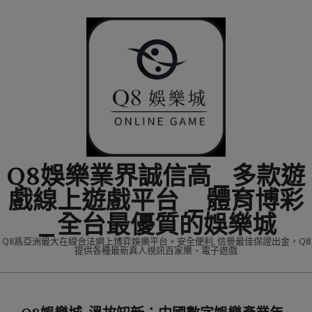
Skip
to
content
Q8娛樂業界誠信高_多款遊
戲線上遊戲平台 _體育博彩
_全台最優質的娛樂城
Q8爲亞洲最大在線合法網上博弈娛樂平台。安全便利, 信譽最佳保證出金，Q8
提供各種最新真人視訊百家樂、電子遊戲
Primary
Navigation