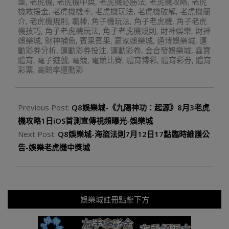
盤
,
老虎機
,
老虎機中獎
,
老虎機必勝法
,
老虎機攻略
,
老虎
機救援金
,
老虎機機率
,
老虎機玩法
,
老虎機破解
,
老虎機簡
介
,
老虎機規則
,
職棒
,
角子機玩法
,
角子老虎機
,
角子老虎
機技巧
,
角子老虎機玩法
,
角子老虎機規則
,
財神娛樂
,
財神
娛樂城
,
財神捕魚
,
賓果賓果
,
贏家娛樂城
,
通博娛樂城
,
運
動彩券分析
,
運動彩券投注
,
運動彩卷
,
金合發娛樂城
,
鑫寶
體育
,
電子遊戲
,
電競
,
電競比賽
,
體育博彩
,
體育彩券
,
體育
彩票
,
高賠率運動彩
Previous Post:
Q8娛樂城-《九陽神功：起源》8月3老虎
機攻略1日iOS首測宣傳視頻曝光-娛樂城
Next Post:
Q8娛樂城-海盜法則7月12日17點臨時維護公
告-娛樂老虎機中獎城
娛樂城註冊點擊下方