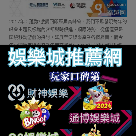
2017年：蘊勢?激變回顧歷屆高峰會，我們不難發現每年的
峰會主題及板塊內容都與時俱進、順應時勢，從僅僅只是
圍繞移動游戲的探討，延展至泛娛樂產業各個層面。而今
年中國數字娛樂產業年度高峰會(DEAS)的主題為“蘊勢?激
變”，并分為“精品游戲核心力”、“多元內容交響曲”及“數字
娛樂雙引擎”三大板塊，并就今年的熱點產業領域話題，邀
請眾多泛娛樂領域產業領袖和企業高管出席并發表主題演
講。值此盛世，本屆DEAS將傾情回顧2017產業發展態勢，
精心盤點2017產業熱點，深入解讀2017產業現象，權威預
測2018產業全新動向，為業界領軍者們搭建信息交流、資
源共享、創新發展的平臺，為地方合作提供機遇，并將有
力地推進政府與企業間對接，促進產業政策與商業智慧深
度融合，為泛娛樂產業健康、有序發展創造和諧有力的宏
觀環境。本屆DEAS的舉辦，既是對2017年產業的總結，又
預示著新一年市場的開端——就讓我們一同在這個重要時