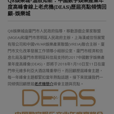
Q8娛樂城-溫故知新：中國數字娛樂產業年
Menu
度高峰會線上老虎機(DEAS)歷屆亮點傾情回
顧-娛樂城
Q8娛樂城由廈門市人民政府指導，移動游戲企業家聯盟
(MGEA)和廈門市思明區人民政府主辦，上海漢威信恒展覽
有限公司和中國VR/AR娛樂產業聯盟(VREIA)聯合主辦，廈
門市文化改革發展工作領導小組辦公室、廈門市經濟和信
息化局及廈門市思明區科信局支持的2017中國數字娛樂產
業年度高峰會(DEAS)，即將于2018年1月10日至11日在廈
門帝元維多利亞大酒店隆重舉行。而回顧歷屆峰會主題，
每一年峰會主題都緊扣當年熱點話題。接下來就讓我們一
同傾情回顧歷屆
老虎機簡介
峰會主題與亮點。