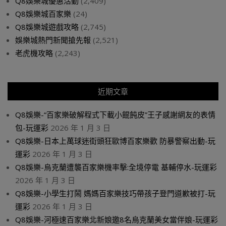
Q8娛樂城優惠活動
(2,409)
Q8娛樂城百家樂
(24)
Q8娛樂城遊戲攻略
(2,745)
娛樂城熱門新聞搶先報
(2,521)
老虎機攻略
(2,243)
近期文章
Q8娛樂-“百家樂破解程式下載小餛飩皮”王子感謝網友的表情
包-玩運彩
2026 年 1 月 3 日
Q8娛樂-日本上萬球迷街頭狂歐博百家樂歡 防暴警察出動-玩
運彩
2026 年 1 月 3 日
Q8娛樂-烏克蘭遭襲百家樂機率擊:全境停電 基輔停水-玩運彩
2026 年 1 月 3 日
Q8娛樂-小學生打鬧 媽媽百家樂技巧帶孩子登門道歉被打-玩
運彩
2026 年 1 月 3 日
Q8娛樂-河極速百家樂北新娘邀8名烏克蘭美女當伴娘-玩運彩