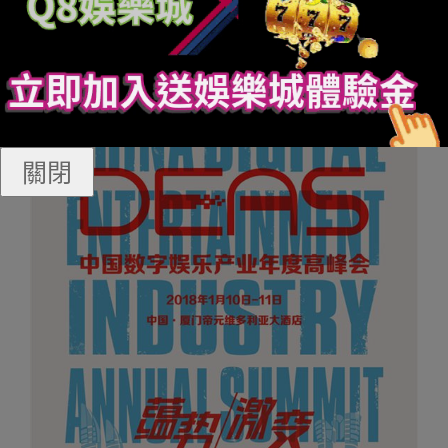
間節點，來聆聽業界領軍者們對泛娛樂產業的高瞻遠矚及
獨到見解!
關閉