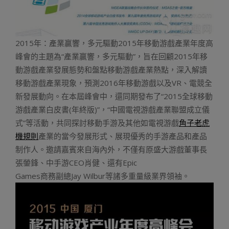
2015年：產業贏響，多元驅動2015年移動游戲產業年度高
峰會的主題為“產業贏響，多元驅動”，旨在回顧2015年移
動游戲產業發展態勢和盤點移動游戲產業熱點，深入解讀
移動游戲產業現象，預測2016年移動游戲以及VR、電競全
新發展動向。在本屆峰會中，還同期發布了“2015全球移動
游戲產業白皮書(年終版)”，“中國電視游戲產業聯盟成立儀
式”等活動，共同探討移動手游及其他如電視游戲
角子老虎
機規則
產業的當今發展形式、展現優秀的手游產品和產品
制作人。邀請嘉賓來自海內外，不僅有原盛大游戲董事長
張鎣鋒、中手游CEO肖健、還有Epic
Games商務副總Jay Wilbur等諸多重量級業界領袖。