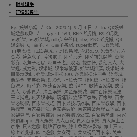
財神娛樂
玩運彩投注
2023-
By:
娛樂小編
On:
2023 年 9 月 4 日
In:
Q8娛樂
09-
城遊戲攻略
Tagged:
539
,
BNG老虎機
,
BS老虎機
,
04
leo娛樂
,
leo娛樂城
,
mlb美金盤口
,
nba
,
PNG老虎機
,
Q8
娛樂城
,
QT電子
,
RTG電子遊戲
,
super體育
,
TC娛樂城
,
TT老虎機
,
TZ娛樂城
,
九州娛樂城
,
今彩539
,
免費影片
,
六
合彩
,
劈魚來了
,
博狗電子
,
即時比分
,
即時視訊開牌
,
台灣
彩券
,
吃角子老虎
,
吃角子老虎攻略
,
報馬仔
,
夢幻真人
,
大
樂透
,
威力彩
,
娛樂城
,
娛樂城優惠
,
娛樂城推薦
,
娛樂城註
冊優惠活動
,
娛樂城註冊送300
,
娛樂城送註冊金
,
娛樂城
體驗金
,
完美娛樂城
,
彩票
,
捕魚大亨
,
捕魚機
,
捕魚遊戲
,
捕
魚達人
,
時時彩
,
極速百家樂
,
歐博APP
,
歐博百家樂
,
歐博
真人
,
沙龍真人
,
淘金娛樂
,
淘金娛樂城
,
澳門百家樂玩法
,
王者捕魚
,
玖天娛樂城
,
玩運彩
,
瘋狂百家樂
,
百家樂
,
百家
樂必勝術
,
百家樂技巧
,
百家樂技巧教學
,
百家樂教學
,
百家
樂機率
,
百家樂玩法
,
百家樂破解
,
百家樂破解程式下載
,
百
家樂算牌
,
百家樂賺錢
,
百家樂贏錢公式
,
百家樂預測
,
百家
樂預測app
,
真人娛樂
,
真人百家
,
真人百家樂
,
真人線上百
家樂
,
真人遊戲
,
瞇牌百家樂
,
線上免費AV影城
,
線上真人
,
線上老虎機
,
線上遊戲
,
美女荷官
,
美女視訊百家樂
,
美金