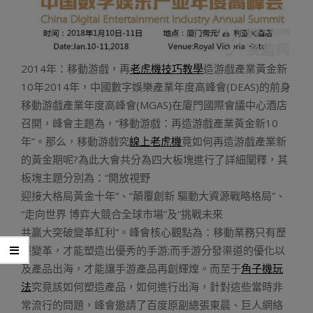
2014年：移動游戲，再
老虎機技巧教學
造游戲產業黃金新
10年2014年，中國數字娛樂產業年度高峰會(DEAS)的前身
移動游戲產業年度高峰會(MGAS)在廈門國際會議中心酒店
召開，峰會主題為，“移動游戲：再造游戲產業黃金新10
年”。那么，移動游戲究
線上老虎機
竟如何再造游戲產業新
的黃金期呢?為此大會共分為四大板塊進行了詳細闡釋，其
板塊主題分別為：“開放視野
迎接大格局黃金十年”、“顛覆創新 驅動大資源戰略格局”、
“走向世界 博弈大競合全球市場”及“挑戰未來
共贏大突破變革紅利”。峰會核心觀點為：移動業務只有歷
經變革，才能塑造出優秀的手游;而手游分發渠道的優化以
及產品出海，才能讓手游產品再創輝煌。而至于
角子機玩
法
究竟該如何塑造產品，如何進行出海，針對這些當時非
常流行的問題，峰會邀請了百度原副總張東晨、巨人網絡