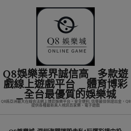
Skip
to
content
Q8娛樂業界誠信高_多款遊
戲線上遊戲平台 _體育博彩
_全台最優質的娛樂城
Q8爲亞洲最大在線合法網上博弈娛樂平台。安全便利, 信譽最佳保證出金，Q8
提供各種最新真人視訊百家樂、電子遊戲
Primary
Navigation