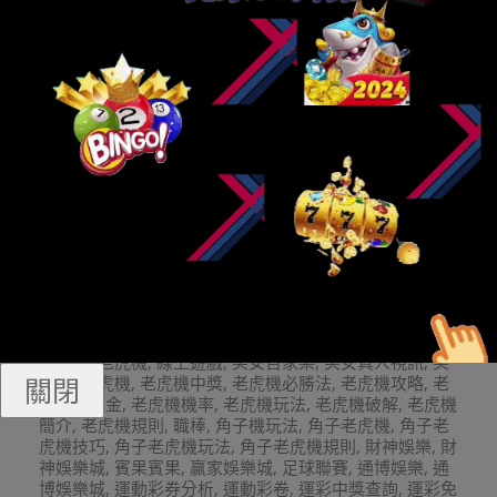
QT電子
,
RTG電子遊戲
,
super體育
,
TC娛樂城
,
TT老虎機
,
TZ娛樂城
,
WM百家樂
,
中華職棒
,
九州娛樂城
,
免費小說
,
免費影片
,
六合彩
,
劈魚來了
,
博弈
,
博彩
,
博狗電子
,
即時比
分
,
台灣彩券
,
吃角子老虎
,
吃角子老虎攻略
,
報馬仔
,
夢幻
真人
,
大樂透
,
娛樂城
,
娛樂城ptt
,
娛樂城優惠
,
娛樂城出
金
,
娛樂城推薦
,
娛樂城註冊優惠活動
,
娛樂城註冊送300
,
娛樂城賺錢
,
娛樂城送註冊金
,
娛樂城體驗金
,
完美娛樂城
,
彩票
,
德州撲克
,
拉霸老虎機
,
捕魚大亨
,
捕魚機
,
捕魚達人
,
日棒直播玩運彩
,
極速百家樂
,
歐博百家樂
,
歐博真人
,
沙龍
真人
,
淘金娛樂
,
淘金娛樂城
,
澳門百家樂玩法
,
王者捕魚
,
玖天娛樂城
,
玩運彩
,
玩運彩即時比分
,
玩運彩場中投注
,
玩
運彩教學
,
玩運彩朋友圈
,
玩運彩討論區
,
瘋狂百家樂
,
百家
樂
,
百家樂必勝術
,
百家樂技巧
,
百家樂技巧教學
,
百家樂教
學
,
百家樂機率
,
百家樂玩法
,
百家樂破解
,
百家樂破解程式
下載
,
百家樂算牌
,
百家樂賺錢
,
百家樂贏錢公式
,
百家樂預
測
,
百家樂預測app
,
真人娛樂
,
真人百家
,
真人百家樂
,
真
人線上百家樂
,
真人遊戲
,
瞇牌百家樂
,
線上玩運彩
,
線上真
人
,
線上老虎機
,
線上遊戲
,
美女百家樂
,
美女真人視訊
,
美
關閉
金盤
,
老虎機
,
老虎機中獎
,
老虎機必勝法
,
老虎機攻略
,
老
虎機救援金
,
老虎機機率
,
老虎機玩法
,
老虎機破解
,
老虎機
簡介
,
老虎機規則
,
職棒
,
角子機玩法
,
角子老虎機
,
角子老
虎機技巧
,
角子老虎機玩法
,
角子老虎機規則
,
財神娛樂
,
財
神娛樂城
,
賓果賓果
,
贏家娛樂城
,
足球聯賽
,
通博娛樂
,
通
博娛樂城
,
運動彩券分析
,
運動彩卷
,
運彩中獎查詢
,
運彩免