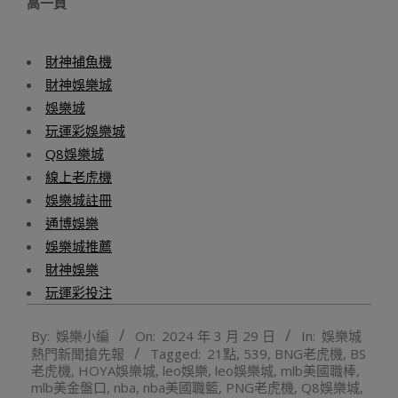
高一頁
財神捕魚機
財神娛樂城
娛樂城
玩運彩娛樂城
Q8娛樂城
線上老虎機
娛樂城註冊
通博娛樂
娛樂城推薦
財神娛樂
玩運彩投注
2024-
By:
娛樂小編
On:
2024 年 3 月 29 日
In:
娛樂城
03-
熱門新聞搶先報
Tagged:
21點
,
539
,
BNG老虎機
,
BS
29
老虎機
,
HOYA娛樂城
,
leo娛樂
,
leo娛樂城
,
mlb美國職棒
,
mlb美金盤口
,
nba
,
nba美國職籃
,
PNG老虎機
,
Q8娛樂城
,