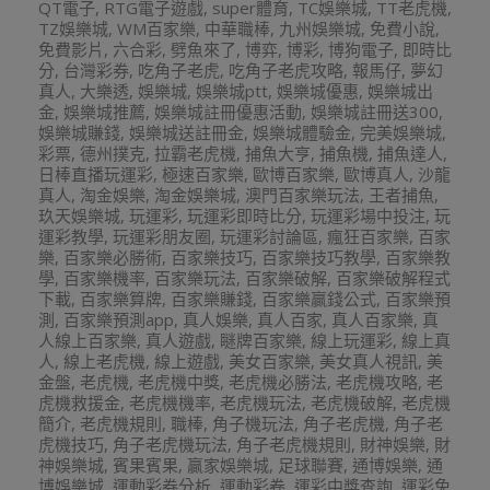
QT電子
,
RTG電子遊戲
,
super體育
,
TC娛樂城
,
TT老虎機
,
TZ娛樂城
,
WM百家樂
,
中華職棒
,
九州娛樂城
,
免費小說
,
免費影片
,
六合彩
,
劈魚來了
,
博弈
,
博彩
,
博狗電子
,
即時比
分
,
台灣彩券
,
吃角子老虎
,
吃角子老虎攻略
,
報馬仔
,
夢幻
真人
,
大樂透
,
娛樂城
,
娛樂城ptt
,
娛樂城優惠
,
娛樂城出
金
,
娛樂城推薦
,
娛樂城註冊優惠活動
,
娛樂城註冊送300
,
娛樂城賺錢
,
娛樂城送註冊金
,
娛樂城體驗金
,
完美娛樂城
,
彩票
,
德州撲克
,
拉霸老虎機
,
捕魚大亨
,
捕魚機
,
捕魚達人
,
日棒直播玩運彩
,
極速百家樂
,
歐博百家樂
,
歐博真人
,
沙龍
真人
,
淘金娛樂
,
淘金娛樂城
,
澳門百家樂玩法
,
王者捕魚
,
玖天娛樂城
,
玩運彩
,
玩運彩即時比分
,
玩運彩場中投注
,
玩
運彩教學
,
玩運彩朋友圈
,
玩運彩討論區
,
瘋狂百家樂
,
百家
樂
,
百家樂必勝術
,
百家樂技巧
,
百家樂技巧教學
,
百家樂教
學
,
百家樂機率
,
百家樂玩法
,
百家樂破解
,
百家樂破解程式
下載
,
百家樂算牌
,
百家樂賺錢
,
百家樂贏錢公式
,
百家樂預
測
,
百家樂預測app
,
真人娛樂
,
真人百家
,
真人百家樂
,
真
人線上百家樂
,
真人遊戲
,
瞇牌百家樂
,
線上玩運彩
,
線上真
人
,
線上老虎機
,
線上遊戲
,
美女百家樂
,
美女真人視訊
,
美
金盤
,
老虎機
,
老虎機中獎
,
老虎機必勝法
,
老虎機攻略
,
老
虎機救援金
,
老虎機機率
,
老虎機玩法
,
老虎機破解
,
老虎機
簡介
,
老虎機規則
,
職棒
,
角子機玩法
,
角子老虎機
,
角子老
虎機技巧
,
角子老虎機玩法
,
角子老虎機規則
,
財神娛樂
,
財
神娛樂城
,
賓果賓果
,
贏家娛樂城
,
足球聯賽
,
通博娛樂
,
通
博娛樂城
,
運動彩券分析
,
運動彩卷
,
運彩中獎查詢
,
運彩免