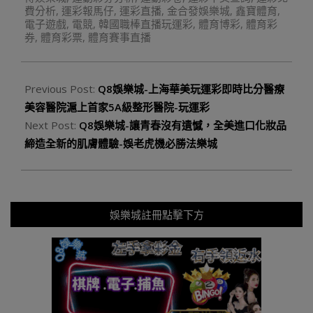
費分析
,
運彩報馬仔
,
運彩直播
,
金合發娛樂城
,
鑫寶體育
,
電子遊戲
,
電競
,
韓國職棒直播玩運彩
,
體育博彩
,
體育彩
券
,
體育彩票
,
體育賽事直播
Previous Post:
Q8娛樂城-上海華美玩運彩即時比分醫療
美容醫院滬上首家5A級整形醫院-玩運彩
Next Post:
Q8娛樂城-讓青春沒有遺憾，全美進口化妝品
締造全新的肌膚體驗-娛老虎機必勝法樂城
娛樂城註冊點擊下方