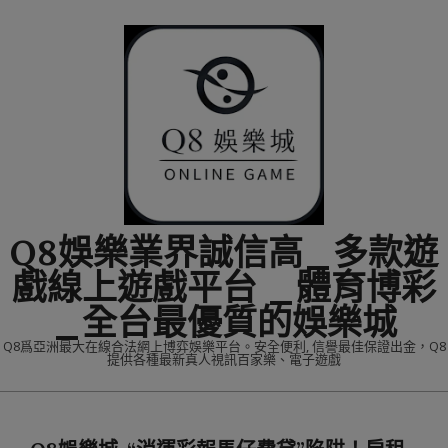
Skip
to
content
Q8娛樂業界誠信高_多款遊
戲線上遊戲平台 _體育博彩
_全台最優質的娛樂城
Q8爲亞洲最大在線合法網上博弈娛樂平台。安全便利, 信譽最佳保證出金，Q8
提供各種最新真人視訊百家樂、電子遊戲
Primary
Navigation