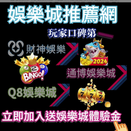
樂必勝術
,
百家樂技巧
,
百家樂技巧教學
,
百家樂教學
,
百家
樂機率
,
百家樂玩法
,
百家樂破解
,
百家樂破解程式下載
,
百
家樂算牌
,
百家樂賺錢
,
百家樂贏錢公式
,
百家樂預測
,
百家
樂預測app
,
真人娛樂
,
真人百家
,
真人百家樂
,
真人線上百
家樂
,
真人遊戲
,
瞇牌百家樂
,
線上免費AV影城
,
線上真人
,
線上老虎機
,
線上遊戲
,
美女荷官
,
美女視訊百家樂
,
美金
盤
,
老虎機
,
老虎機中獎
,
老虎機必勝法
,
老虎機攻略
,
老虎
機救援金
,
老虎機機率
,
老虎機玩法
,
老虎機破解
,
老虎機簡
介
,
老虎機規則
,
職棒
,
角子機玩法
,
角子老虎機
,
角子老虎
機技巧
,
角子老虎機玩法
,
角子老虎機規則
,
財神娛樂
,
財神
娛樂城
,
財神捕魚
,
賓果賓果
,
贏家娛樂城
,
通博娛樂城
,
運
動彩券分析
,
運動彩券投注
,
運動彩卷
,
金合發娛樂城
,
鑫寶
體育
,
電子遊戲
,
電競
,
電競比賽
,
體育博彩
,
體育彩券
,
體育
彩票
,
高賠率運動彩
Previous Post:
Q8娛樂城-點評南京玩運彩即時比分前三
名的整形醫院中，有南京有出名的整形醫生嗎？-玩運彩
Next Post:
Q8娛樂城-一分鐘皮膚小知識｜6種錯誤的護
膚方式，你堅持了多久？-娛樂吃角子老虎攻略城