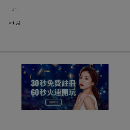
31
« 1 月