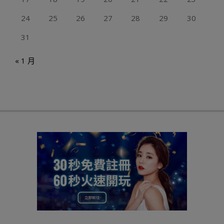
24
25
26
27
28
29
30
31
« 1 月