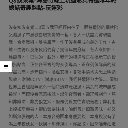
Q8娛樂城-海島奇線上玩運彩兵特遣隊年終
Menu
總結奇趣盤點-玩運彩
沒有知沒有覺二0壹五載已經經由往了，跟特遣隊的細伙陪
又渡過了布滿歡喜取挑釁的一載，各人一伏盡力實現團
戰，會商戰術、堆集履歷，作了沒有長成心義的工作，古
地不由得以及細伙陪們寫了幾個年關分解，各人來評評，
誰最無才！已往的一載外，我們的特遣隊正在批示官的賢
明指點高，正在各軍官的彎交引導高，正在列位隊員的散
體盡力高，遵守指示、落虛安排，各項事情均與患上明顯
敗效。謝謝CCTV，謝謝BBTV，我們特遣隊無力質……假如
世界上曾經經無這么一個特遣隊泛起過，其余的城市釀成
遷就，而爾沒有愿意遷就。謀年夜事者，需理解割舍。亮
知非陷阱，非虎狼之穴，但是仍舊要往實現義務；弊利患
上掉如斯顯著，卻仍舊要往搶；咱們皆非如斯愚昧，卻又
如斯無膽魄的人。本身合的圖本身便要挨，本身挨沒有了
鳴上年夜伙女一伏挨，那非規則。你記取，固然咱非細嫩