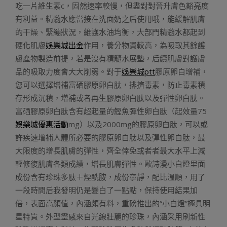
吃一片維生素c，固然速率較慢，但盡對對晉升膚色豁亮度
有利益。精髓水應當接在洗面奶之后使用哦，能緩解肌膚
的干燥、緊繃狀況，維護水油均衡，大部門精髓水都起到
硬化肌膚
娛樂城出金
作用，養分物資較高，為吸取其餘護
膚產物製造前提，若是沒有精髓水展墊，后續肌膚對護膚
品的吸取力度會大大削弱。對于
娛樂城ptt
膠原卵白增補，
您可以選擇增補富硒膠原卵白肽，排擠毒素，防止毒素積
存形成沉積，增補或者再生膠原卵白肽以及彈性卵白肽。
富硒膠原卵白肽含有超起量的鰹魚彈性卵白肽（起效量75
娛樂城優惠活動
mg）以及2000mg的膠原卵白肽，可以或
許疾速增補人體所必要的膠原卵白肽以及彈性卵白肽，最
大限度的增長肌膚的彈性，齊全倖免或者者最大水平上減
輕修復肌膚各類成績，增長肌膚彈性。歐詩漫小白燈里面
成份含有珍珠多肽＋煙酰胺，成份寧靜，配比溫順，用了
一段時間后我發明仍是變白了一點點，保持使用結果加
倍，表面高顏值，內涵頗有料，重磅推出的“小白燈”極具明
星特質。外型靈感來自光線壯麗的珍珠，內涵采用刷新性