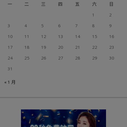
一
二
三
四
五
六
日
1
2
3
4
5
6
7
8
9
10
11
12
13
14
15
16
17
18
19
20
21
22
23
24
25
26
27
28
29
30
31
« 1 月