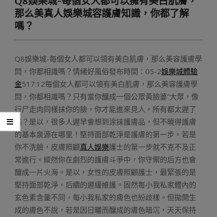
Q8娛樂城-每個女人都可以擁有美白肌膚，
Menu
那么美真人娛樂城容護膚知識，你都了解
嗎？
Q8娛樂城-每個女人都可以領有美白肌膚，那么美容護膚學
問，你都相識嗎？情緒好風俗發布時間：05-2
娛樂城體驗
金
517:12每個女人都可以領有美白肌膚，那么美容護膚學
問，你都相識嗎？只有當你釀成一個公眾黃臉婆”大眾，像
行尸走肉同樣抹你的臉，你才能進來見人。所有都太遲了
嗎？是以，很多人遲早會想到涂抹護膚品，但不曉得護膚
的基本泉源在哪里！堅持面部乾淨是護膚的第一步。若是
你不洗臉，皮膚照顧
真人娛樂
護士的第一步就不克不及正
常進行。縱然你在劇烈的護膚斗爭中，你守禦的后方也會
釀成一片火海。是以，女性的皮膚照顧護士，最緊張的是
堅持面部乾淨，后續的遲緩維護。固然每小我私家體內的
玄色素含量不同，每小我私家的膚色也紛歧樣。但拋開生
成的膚色不說，若是因日曬而釀成的膚色暗沉，天天保持