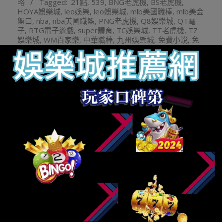
略
Tagged:
21點
,
539
,
BNG老虎機
,
BS老虎機
,
06
HOYA娛樂城
,
leo娛樂
,
leo娛樂城
,
mlb美國職棒
,
mlb美金
盤口
,
nba
,
nba美國職籃
,
PNG老虎機
,
Q8娛樂城
,
QT電
子
,
RTG電子遊戲
,
super體育
,
TC娛樂城
,
TT老虎機
,
TZ
娛樂城
,
WM百家樂
,
中華職棒
,
九州娛樂城
,
免費小說
,
免
費影片
,
六合彩
,
劈魚來了
,
博弈
,
博彩
,
博狗電子
,
即時比
分
,
台灣彩券
,
吃角子老虎
,
吃角子老虎攻略
,
報馬仔
,
夢幻
真人
,
大樂透
,
娛樂城
,
娛樂城ptt
,
娛樂城優惠
,
娛樂城出
金
,
娛樂城推薦
,
娛樂城註冊優惠活動
,
娛樂城註冊送300
,
娛樂城賺錢
,
娛樂城送註冊金
,
娛樂城體驗金
,
完美娛樂城
,
彩票
,
德州撲克
,
拉霸老虎機
,
捕魚大亨
,
捕魚機
,
捕魚達人
,
極速百家樂
,
歐博百家樂
,
歐博真人
,
沙龍真人
,
淘金娛樂
,
淘金娛樂城
,
澳門百家樂玩法
,
王者捕魚
,
玖天娛樂城
,
玩運
彩
,
玩運彩即時比分
,
玩運彩教學
,
瘋狂百家樂
,
百家樂
,
百
家樂必勝術
,
百家樂技巧
,
百家樂技巧教學
,
百家樂教學
,
百
家樂機率
,
百家樂玩法
,
百家樂破解
,
百家樂破解程式下載
,
百家樂算牌
,
百家樂賺錢
,
百家樂贏錢公式
,
百家樂預測
,
百
家樂預測app
,
真人娛樂
,
真人百家
,
真人百家樂
,
真人線上
百家樂
,
真人遊戲
,
瞇牌百家樂
,
線上真人
,
線上老虎機
,
線
上遊戲
,
美女百家樂
,
美女真人視訊
,
美金盤
,
老虎機
,
老虎
機中獎
,
老虎機必勝法
,
老虎機攻略
,
老虎機救援金
,
老虎機
機率
,
老虎機玩法
,
老虎機破解
,
老虎機簡介
,
老虎機規則
,
職棒
,
角子機玩法
,
角子老虎機
,
角子老虎機技巧
,
角子老虎
機玩法
,
角子老虎機規則
,
財神娛樂
,
財神娛樂城
,
賓果賓