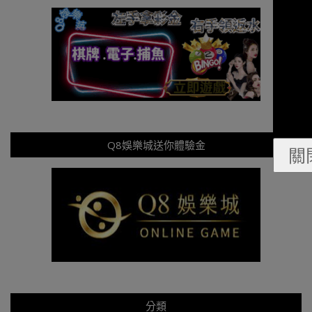
Q8娛樂城送你體驗金
關
分類