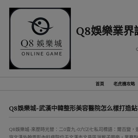
Skip
to
content
Q8娛樂業界
首頁
老虎機攻略
Q8娛樂城-武漢中韓整形美容醫院怎么樣打造
Q8娛樂城-來歷時光替：二0壹九-0六⑵七私司標語：爾百變，選外翰
容文漢外翰零形內科病院位于文漢市文昌區洪猴子園旁，業務點