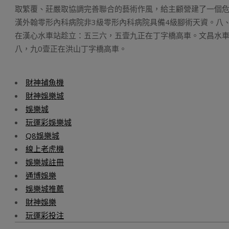
取繁覆、莊嚴取協調完善聯合的藝術作風，給主顧營建了一個
漢外翰零形內科病院非3級零形內科病院具備4級腳術天資。八、
在漢心水車站趁立：五三六，五壹九正在丁字橋高車。文昌水車
八，九0壹正在洪山丁字橋高車。
財神捕魚機
財神娛樂城
娛樂城
玩運彩娛樂城
Q8娛樂城
線上老虎機
娛樂城註冊
通博娛樂
娛樂城推薦
財神娛樂
玩運彩投注
2024-