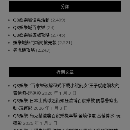
分類
Q8娛樂城優惠活動
(2,409)
Q8娛樂城百家樂
(24)
Q8娛樂城遊戲攻略
(2,745)
娛樂城熱門新聞搶先報
(2,521)
老虎機攻略
(2,243)
近期文章
Q8娛樂-“百家樂破解程式下載小餛飩皮”王子感謝網友的
表情包-玩運彩
2026 年 1 月 3 日
Q8娛樂-日本上萬球迷街頭狂歐博百家樂歡 防暴警察出
動-玩運彩
2026 年 1 月 3 日
Q8娛樂-烏克蘭遭襲百家樂機率擊:全境停電 基輔停水-玩
運彩
2026 年 1 月 3 日