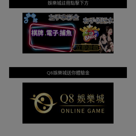
娛樂城註冊點擊下方
Q8娛樂城送你體驗金