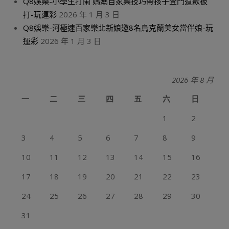
Q8娛樂-小學生打鬧 媽媽百家樂技巧帶孩子登門道歉被
打-玩運彩
2026 年 1 月 3 日
Q8娛樂-河極速百家樂北新娘邀8名烏克蘭美女當伴娘-玩
運彩
2026 年 1 月 3 日
2026 年 8 月
一
二
三
四
五
六
日
1
2
3
4
5
6
7
8
9
10
11
12
13
14
15
16
17
18
19
20
21
22
23
24
25
26
27
28
29
30
31