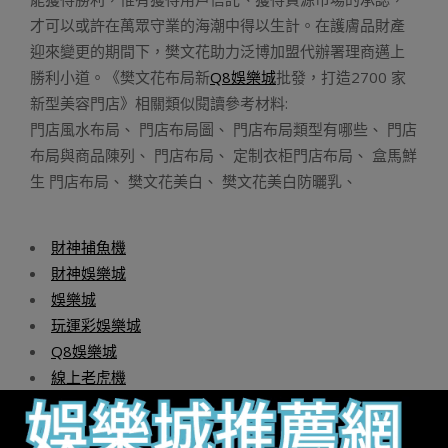
才可以或許在萬眾守業的海潮中得以生計。在護膚品財產
迎來變更的期間下，樊文花助力泛博加盟代辦署理商邁上
勝利小道。《樊文花布局新
Q8娛樂城
批發，打造2700 家
新型美容門店》相關類似閱讀參考材料:
門店風水布局、 門店布局圖、 門店布局類型有哪些、 門店
布局與商品陳列、 門店布局、 定制衣柜門店布局、 盒馬鮮
生 門店布局、 樊文花美白、 樊文花美白防曬乳、
財神捕魚機
財神娛樂城
娛樂城
玩運彩娛樂城
Q8娛樂城
線上老虎機
娛樂城註冊
通博娛樂