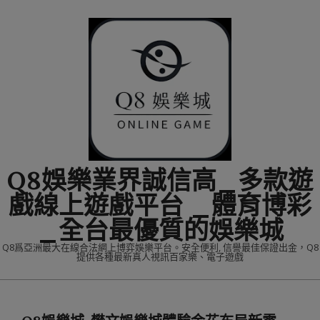
Skip
to
content
Q8娛樂業界誠信高_多款遊
戲線上遊戲平台 _體育博彩
_全台最優質的娛樂城
Q8爲亞洲最大在線合法網上博弈娛樂平台。安全便利, 信譽最佳保證出金，Q8
提供各種最新真人視訊百家樂、電子遊戲
Primary
Navigation