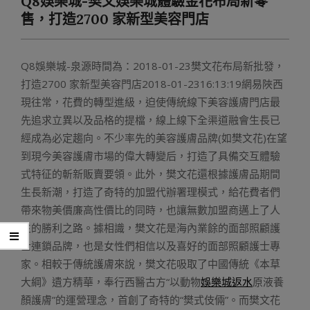
Q8娛樂城-樊文娛樂城體驗金花布局新零
Menu
售，打造2700 家新型美容門店
Q8娛樂城-泉源時間為：2018-01-23樊文花布局新批發，
打造2700 家新型美容門店2018-01-2316:13:19網易陜西
現往常，花費的轉型進級，迫使傳統線下美容護膚門店最
先追求立異以及品格的提檔，線上線下全渠道融會生長已
經成為必定趨向。不少率先的美容護膚品牌(如樊文花)在望
到現今美容護膚市場的偉大轉變后，打造了具備交互體驗
式特征的斬新販賣要領。此外，樊文花還根據護膚品期間
生長新潮，打造了奇特的加盟代辦署理模式，給花費者們
帶來物美價廉高性價比的同時，也讓無數加盟商邁上了人
生的勝利之路。據相識，樊文花是海內業餘的面部照顧護
士連鎖品牌，也是女性們相信以及喜好的面部照顧護士專
家。相較于傳統護膚來說，樊文花吸取了中國傳統《本草
大綱》遺方精華，奉行西醫古方“以動物
娛樂城返水
原液養
顏護膚”的運營理念，首創了奇特的“樊式伎倆”。而樊文花