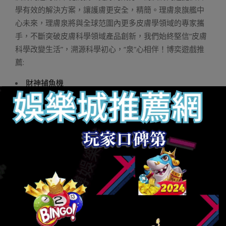
學有效的解決方案，讓護膚更安全，精簡。理膚泉旗艦中
心未來，理膚泉將與全球范圍內更多皮膚學領域的專家攜
手，不斷突破皮膚科學領域產品創新，我們始終堅信“皮膚
科學改變生活”，溯源科學初心，“泉”心相伴！博奕遊戲推
薦:
財神捕魚機
財神娛樂城
娛樂城
玩運彩娛樂城
Q8娛樂城
老虎機
線上老虎機
娛樂城註冊
通博娛樂
娛樂城推薦
財神娛樂
玩運彩投注