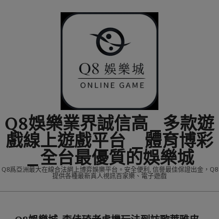
Skip
to
content
Q8娛樂業界誠信高_多款遊
戲線上遊戲平台 _體育博彩
_全台最優質的娛樂城
Q8爲亞洲最大在線合法網上博弈娛樂平台。安全便利, 信譽最佳保證出金，Q8
提供各種最新真人視訊百家樂、電子遊戲
Primary
Navigation