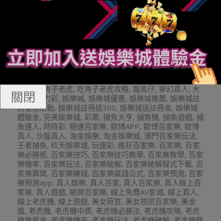
2023-
By:
娛樂小編
On:
2023 年 11 月 16 日
In:
Q8娛
11-
樂城遊戲攻略
Tagged:
539
,
BNG老虎機
,
BS老虎機
,
16
leo娛樂
,
leo娛樂城
,
mlb美金盤口
,
nba
,
PNG老虎機
,
Q8
娛樂城
,
QT電子
,
RTG電子遊戲
,
super體育
,
TC娛樂城
,
TT老虎機
,
TZ娛樂城
,
九州娛樂城
,
今彩539
,
免費影片
,
六
合彩
,
劈魚來了
,
博狗電子
,
即時比分
,
即時視訊開牌
,
台灣
彩券
,
吃角子老虎
,
吃角子老虎攻略
,
報馬仔
,
夢幻真人
,
大
關閉
樂透
,
威力彩
,
娛樂城
,
娛樂城優惠
,
娛樂城推薦
,
娛樂城註
冊優惠活動
,
娛樂城註冊送300
,
娛樂城送註冊金
,
娛樂城
體驗金
,
完美娛樂城
,
彩票
,
捕魚大亨
,
捕魚機
,
捕魚遊戲
,
捕
魚達人
,
時時彩
,
極速百家樂
,
歐博APP
,
歐博百家樂
,
歐博
真人
,
沙龍真人
,
淘金娛樂
,
淘金娛樂城
,
澳門百家樂玩法
,
王者捕魚
,
玖天娛樂城
,
玩運彩
,
瘋狂百家樂
,
百家樂
,
百家
樂必勝術
,
百家樂技巧
,
百家樂技巧教學
,
百家樂教學
,
百家
樂機率
,
百家樂玩法
,
百家樂破解
,
百家樂破解程式下載
,
百
家樂算牌
,
百家樂賺錢
,
百家樂贏錢公式
,
百家樂預測
,
百家
樂預測app
,
真人娛樂
,
真人百家
,
真人百家樂
,
真人線上百
家樂
,
真人遊戲
,
瞇牌百家樂
,
線上免費AV影城
,
線上真人
,
線上老虎機
,
線上遊戲
,
美女荷官
,
美女視訊百家樂
,
美金
盤
,
老虎機
,
老虎機中獎
,
老虎機必勝法
,
老虎機攻略
,
老虎
機救援金
,
老虎機機率
,
老虎機玩法
,
老虎機破解
,
老虎機簡