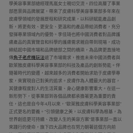
學美容事業部總經理馬嵐女士親切交流。四位高層了事業
部愿景與品牌展望，帶來了皮膚科學美容事業部多年來在
皮膚學領域的發展歷程和研究成果，以科研賦能產品創
新，將更有效、更安全、更溫和的產品帶給消費者，充分
發揮專業領域內的優勢。李佳琦也將中國消費者對品牌護
膚產品的真實聲音和科學的護膚需求親自帶到現場，成功
締結起中國市場和品牌總部之間的橋梁，為品牌更直接地
傳
角子老虎機玩法
遞了市場需求，推進未來中國消費者與
歐萊雅皮膚科學美容事業部的科技及產品的創新勢能。伴
隨著時代的變遷，越來越多的消費者開始求助于皮膚學專
家，來實現自己對美的追求。皮膚作為人體最大的器官，
其健康程度對人的生活質量、身心健康影響重大。在這一
新形勢下，從事業部到各個品牌都承擔著更為重要的責
任，這也是自今年4月以來，“歐萊雅皮膚科學美容事業部”
正式更名的要義。“引領健康之美，以皮膚科學為根基，為
世界創造更可持續、改變人生的美容方案”是事業部一直以
來踐行的使命，旗下四大品牌也在努力朝著這個方向前