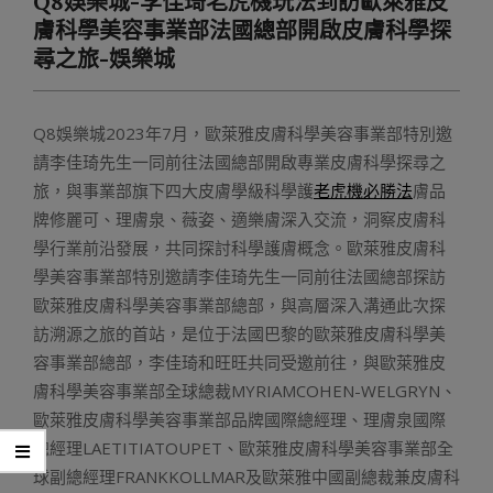
Q8娛樂城-李佳琦老虎機玩法到訪歐萊雅皮
Menu
膚科學美容事業部法國總部開啟皮膚科學探
尋之旅-娛樂城
Q8娛樂城2023年7月，歐萊雅皮膚科學美容事業部特別邀
請李佳琦先生一同前往法國總部開啟專業皮膚科學探尋之
旅，與事業部旗下四大皮膚學級科學護
老虎機必勝法
膚品
牌修麗可、理膚泉、薇姿、適樂膚深入交流，洞察皮膚科
學行業前沿發展，共同探討科學護膚概念。歐萊雅皮膚科
學美容事業部特別邀請李佳琦先生一同前往法國總部探訪
歐萊雅皮膚科學美容事業部總部，與高層深入溝通此次探
訪溯源之旅的首站，是位于法國巴黎的歐萊雅皮膚科學美
容事業部總部，李佳琦和旺旺共同受邀前往，與歐萊雅皮
膚科學美容事業部全球總裁MYRIAMCOHEN-WELGRYN、
歐萊雅皮膚科學美容事業部品牌國際總經理、理膚泉國際
總經理LAETITIATOUPET、歐萊雅皮膚科學美容事業部全
球副總經理FRANKKOLLMAR及歐萊雅中國副總裁兼皮膚科