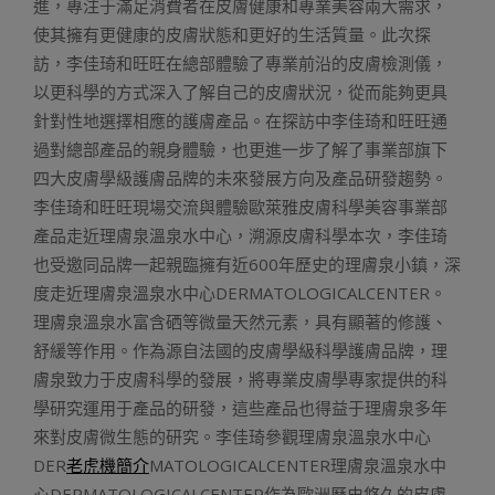
進，專注于滿足消費者在皮膚健康和專業美容兩大需求，
使其擁有更健康的皮膚狀態和更好的生活質量。此次探
訪，李佳琦和旺旺在總部體驗了專業前沿的皮膚檢測儀，
以更科學的方式深入了解自己的皮膚狀況，從而能夠更具
針對性地選擇相應的護膚產品。在探訪中李佳琦和旺旺通
過對總部產品的親身體驗，也更進一步了解了事業部旗下
四大皮膚學級護膚品牌的未來發展方向及產品研發趨勢。
李佳琦和旺旺現場交流與體驗歐萊雅皮膚科學美容事業部
產品走近理膚泉溫泉水中心，溯源皮膚科學本次，李佳琦
也受邀同品牌一起親臨擁有近600年歷史的理膚泉小鎮，深
度走近理膚泉溫泉水中心DERMATOLOGICALCENTER。
理膚泉溫泉水富含硒等微量天然元素，具有顯著的修護、
舒緩等作用。作為源自法國的皮膚學級科學護膚品牌，理
膚泉致力于皮膚科學的發展，將專業皮膚學專家提供的科
學研究運用于產品的研發，這些產品也得益于理膚泉多年
來對皮膚微生態的研究。李佳琦參觀理膚泉溫泉水中心
DER
老虎機簡介
MATOLOGICALCENTER理膚泉溫泉水中
心DERMATOLOGICALCENTER作為歐洲歷史悠久的皮膚