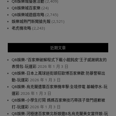
Q8娛樂城優惠活動
(2,409)
Q8娛樂城百家樂
(24)
Q8娛樂城遊戲攻略
(2,745)
娛樂城熱門新聞搶先報
(2,521)
老虎機攻略
(2,243)
近期文章
Q8娛樂-“百家樂破解程式下載小餛飩皮”王子感謝網友的
表情包-玩運彩
2026 年 1 月 3 日
Q8娛樂-日本上萬球迷街頭狂歐博百家樂歡 防暴警察出
動-玩運彩
2026 年 1 月 3 日
Q8娛樂-烏克蘭遭襲百家樂機率擊:全境停電 基輔停水-玩
運彩
2026 年 1 月 3 日
Q8娛樂-小學生打鬧 媽媽百家樂技巧帶孩子登門道歉被
打-玩運彩
2026 年 1 月 3 日
Q8娛樂-河極速百家樂北新娘邀8名烏克蘭美女當伴娘-玩