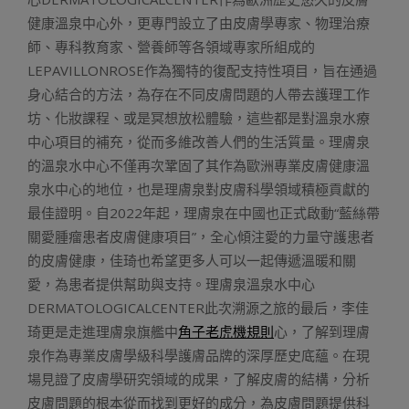
健康溫泉中心外，更專門設立了由皮膚學專家、物理治療
師、專科教育家、營養師等各領域專家所組成的
LEPAVILLONROSE作為獨特的復配支持性項目，旨在通過
身心結合的方法，為存在不同皮膚問題的人帶去護理工作
坊、化妝課程、或是冥想放松體驗，這些都是對溫泉水療
中心項目的補充，從而多維改善人們的生活質量。理膚泉
的溫泉水中心不僅再次鞏固了其作為歐洲專業皮膚健康溫
泉水中心的地位，也是理膚泉對皮膚科學領域積極貢獻的
最佳證明。自2022年起，理膚泉在中國也正式啟動“藍絲帶
關愛腫瘤患者皮膚健康項目”，全心傾注愛的力量守護患者
的皮膚健康，佳琦也希望更多人可以一起傳遞溫暖和關
愛，為患者提供幫助與支持。理膚泉溫泉水中心
DERMATOLOGICALCENTER此次溯源之旅的最后，李佳
琦更是走進理膚泉旗艦中
角子老虎機規則
心，了解到理膚
泉作為專業皮膚學級科學護膚品牌的深厚歷史底蘊。在現
場見證了皮膚學研究領域的成果，了解皮膚的結構，分析
皮膚問題的根本從而找到更好的成分，為皮膚問題提供科