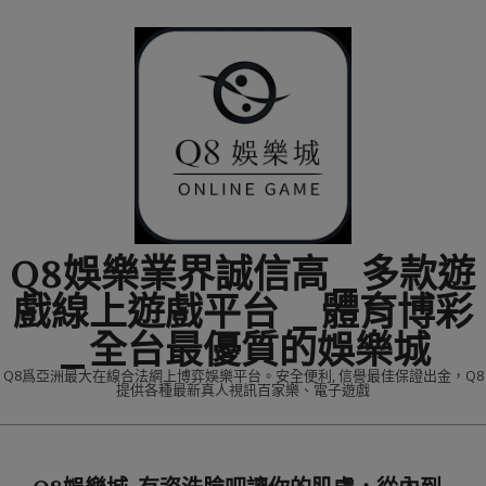
Skip
to
content
Q8娛樂業界誠信高_多款遊
戲線上遊戲平台 _體育博彩
_全台最優質的娛樂城
Q8爲亞洲最大在線合法網上博弈娛樂平台。安全便利, 信譽最佳保證出金，Q8
提供各種最新真人視訊百家樂、電子遊戲
Primary
Navigation