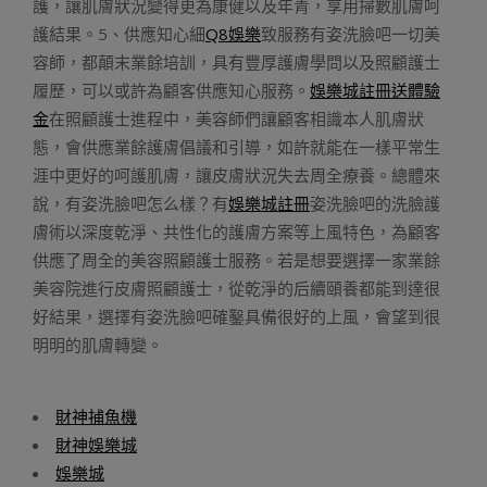
護，讓肌膚狀況變得更為康健以及年青，享用掃數肌膚呵
護結果。5、供應知心細
Q8娛樂
致服務有姿洗臉吧一切美
容師，都顛末業餘培訓，具有豐厚護膚學問以及照顧護士
履歷，可以或許為顧客供應知心服務。
娛樂城註冊送體驗
金
在照顧護士進程中，美容師們讓顧客相識本人肌膚狀
態，會供應業餘護膚倡議和引導，如許就能在一樣平常生
涯中更好的呵護肌膚，讓皮膚狀況失去周全療養。總體來
說，有姿洗臉吧怎么樣？有
娛樂城註冊
姿洗臉吧的洗臉護
膚術以深度乾淨、共性化的護膚方案等上風特色，為顧客
供應了周全的美容照顧護士服務。若是想要選擇一家業餘
美容院進行皮膚照顧護士，從乾淨的后續頤養都能到達很
好結果，選擇有姿洗臉吧確鑿具備很好的上風，會望到很
明明的肌膚轉變。
財神捕魚機
財神娛樂城
娛樂城