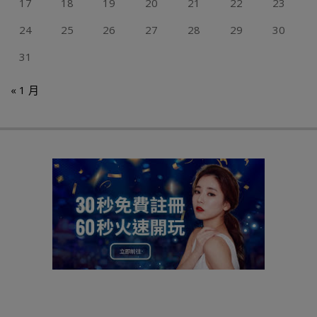
17
18
19
20
21
22
23
24
25
26
27
28
29
30
31
« 1 月