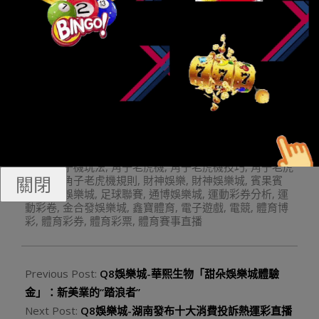
彩票
,
德州撲克
,
拉霸老虎機
,
捕魚大亨
,
捕魚機
,
捕魚達人
,
極速百家樂
,
歐博百家樂
,
歐博真人
,
沙龍真人
,
淘金娛樂
,
淘金娛樂城
,
澳門百家樂玩法
,
王者捕魚
,
玖天娛樂城
,
玩運
彩
,
玩運彩即時比分
,
玩運彩教學
,
瘋狂百家樂
,
百家樂
,
百
家樂必勝術
,
百家樂技巧
,
百家樂技巧教學
,
百家樂教學
,
百
家樂機率
,
百家樂玩法
,
百家樂破解
,
百家樂破解程式下載
,
百家樂算牌
,
百家樂賺錢
,
百家樂贏錢公式
,
百家樂預測
,
百
家樂預測app
,
真人娛樂
,
真人百家
,
真人百家樂
,
真人線上
百家樂
,
真人遊戲
,
瞇牌百家樂
,
線上真人
,
線上老虎機
,
線
上遊戲
,
美女百家樂
,
美女真人視訊
,
美金盤
,
老虎機
,
老虎
機中獎
,
老虎機必勝法
,
老虎機攻略
,
老虎機救援金
,
老虎機
機率
,
老虎機玩法
,
老虎機破解
,
老虎機簡介
,
老虎機規則
,
職棒
,
角子機玩法
,
角子老虎機
,
角子老虎機技巧
,
角子老虎
關閉
機玩法
,
角子老虎機規則
,
財神娛樂
,
財神娛樂城
,
賓果賓
果
,
贏家娛樂城
,
足球聯賽
,
通博娛樂城
,
運動彩券分析
,
運
動彩卷
,
金合發娛樂城
,
鑫寶體育
,
電子遊戲
,
電競
,
體育博
彩
,
體育彩券
,
體育彩票
,
體育賽事直播
Previous Post:
Q8娛樂城-華熙生物「甜朵娛樂城體驗
金」：新美業的“踏浪者”
Next Post:
Q8娛樂城-湖南發布十大消費投訴熱運彩直播