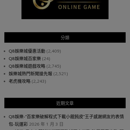
分類
Q8娛樂城優惠活動
(2,409)
Q8娛樂城百家樂
(24)
Q8娛樂城遊戲攻略
(2,745)
娛樂城熱門新聞搶先報
(2,521)
老虎機攻略
(2,243)
近期文章
Q8娛樂-“百家樂破解程式下載小餛飩皮”王子感謝網友的表情
包-玩運彩
2026 年 1 月 3 日