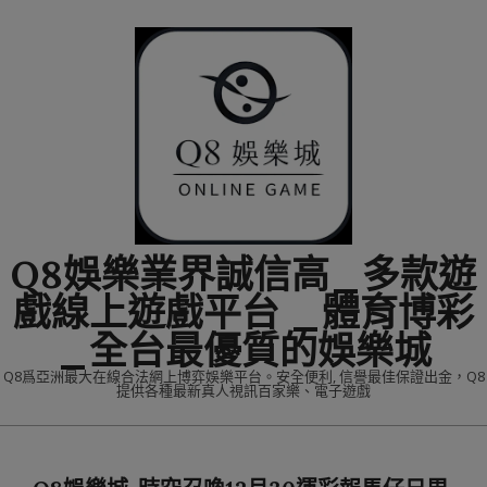
Skip
to
content
Q8娛樂業界誠信高_多款遊
戲線上遊戲平台 _體育博彩
_全台最優質的娛樂城
Q8爲亞洲最大在線合法網上博弈娛樂平台。安全便利, 信譽最佳保證出金，Q8
提供各種最新真人視訊百家樂、電子遊戲
Primary
Navigation