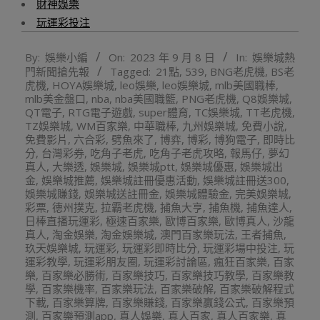
財神娛樂
玩運彩投注
2023-
By:
娛樂小編
On:
2023 年 9 月 8 日
In:
娛樂城熱
09-
門新聞搶先報
Tagged:
21點
,
539
,
BNG老虎機
,
BS老
08
虎機
,
HOYA娛樂城
,
leo娛樂
,
leo娛樂城
,
mlb美國職棒
,
mlb美金盤口
,
nba
,
nba美國職籃
,
PNG老虎機
,
Q8娛樂城
,
QT電子
,
RTG電子遊戲
,
super體育
,
TC娛樂城
,
TT老虎機
,
TZ娛樂城
,
WM百家樂
,
中華職棒
,
九州娛樂城
,
免費小說
,
免費影片
,
六合彩
,
劈魚來了
,
博弈
,
博彩
,
博狗電子
,
即時比
分
,
台灣彩券
,
吃角子老虎
,
吃角子老虎攻略
,
報馬仔
,
夢幻
真人
,
大樂透
,
娛樂城
,
娛樂城ptt
,
娛樂城優惠
,
娛樂城出
金
,
娛樂城推薦
,
娛樂城註冊優惠活動
,
娛樂城註冊送300
,
娛樂城賺錢
,
娛樂城送註冊金
,
娛樂城體驗金
,
完美娛樂城
,
彩票
,
德州撲克
,
拉霸老虎機
,
捕魚大亨
,
捕魚機
,
捕魚達人
,
日棒直播玩運彩
,
極速百家樂
,
歐博百家樂
,
歐博真人
,
沙龍
真人
,
淘金娛樂
,
淘金娛樂城
,
澳門百家樂玩法
,
王者捕魚
,
玖天娛樂城
,
玩運彩
,
玩運彩即時比分
,
玩運彩場中投注
,
玩
運彩教學
,
玩運彩朋友圈
,
玩運彩討論區
,
瘋狂百家樂
,
百家
樂
,
百家樂必勝術
,
百家樂技巧
,
百家樂技巧教學
,
百家樂教
學
,
百家樂機率
,
百家樂玩法
,
百家樂破解
,
百家樂破解程式
下載
,
百家樂算牌
,
百家樂賺錢
,
百家樂贏錢公式
,
百家樂預
測
,
百家樂預測app
,
真人娛樂
,
真人百家
,
真人百家樂
,
真