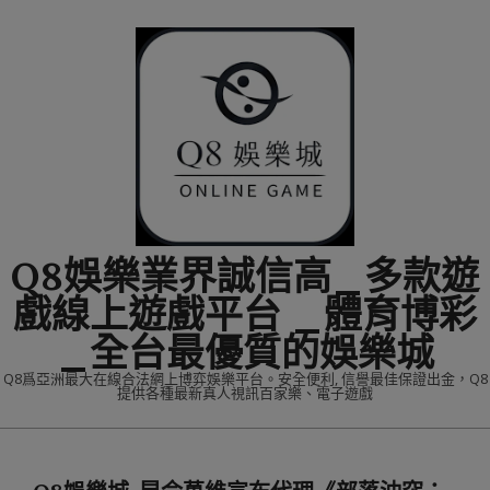
Skip
to
content
Q8娛樂業界誠信高_多款遊
戲線上遊戲平台 _體育博彩
_全台最優質的娛樂城
Q8爲亞洲最大在線合法網上博弈娛樂平台。安全便利, 信譽最佳保證出金，Q8
提供各種最新真人視訊百家樂、電子遊戲
Primary
Navigation