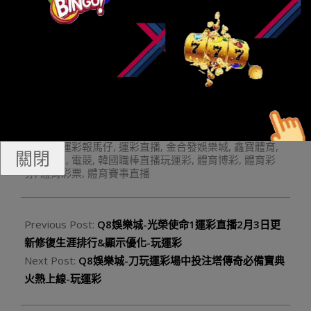
學
,
百家樂機率
,
百家樂玩法
,
百家樂破解
,
百家樂破解程式
下載
,
百家樂算牌
,
百家樂賺錢
,
百家樂贏錢公式
,
百家樂預
測
,
百家樂預測app
,
真人娛樂
,
真人百家
,
真人百家樂
,
真
人線上百家樂
,
真人遊戲
,
瞇牌百家樂
,
線上玩運彩
,
線上真
人
,
線上老虎機
,
線上遊戲
,
美女百家樂
,
美女真人視訊
,
美
金盤
,
老虎機
,
老虎機中獎
,
老虎機必勝法
,
老虎機攻略
,
老
虎機救援金
,
老虎機機率
,
老虎機玩法
,
老虎機破解
,
老虎機
簡介
,
老虎機規則
,
職棒
,
角子機玩法
,
角子老虎機
,
角子老
虎機技巧
,
角子老虎機玩法
,
角子老虎機規則
,
財神娛樂
,
財
神娛樂城
,
賓果賓果
,
贏家娛樂城
,
足球聯賽
,
通博娛樂
,
通
博娛樂城
,
運動彩券分析
,
運動彩卷
,
運彩中獎查詢
,
運彩免
費分析
,
運彩報馬仔
,
運彩直播
,
金合發娛樂城
,
鑫寶體育
,
關閉
電子遊戲
,
電競
,
韓國職棒直播玩運彩
,
體育博彩
,
體育彩
券
,
體育彩票
,
體育賽事直播
Previous Post:
Q8娛樂城-光榮使命1運彩直播2月3日更
新修復生涯排行&顯示優化-玩運彩
Next Post:
Q8娛樂城-刀玩運彩場中投注塔傳奇必備寶典
火熱上線-玩運彩