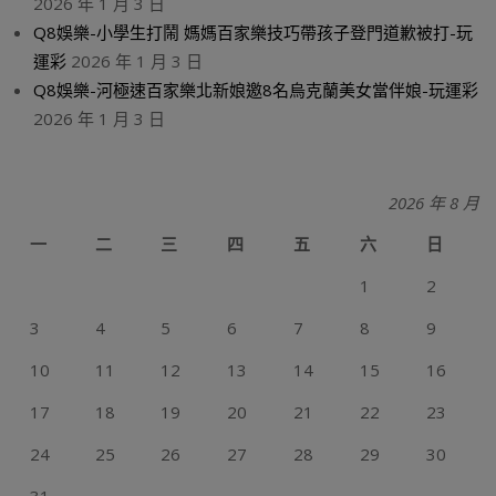
2026 年 1 月 3 日
Q8娛樂-小學生打鬧 媽媽百家樂技巧帶孩子登門道歉被打-玩
運彩
2026 年 1 月 3 日
Q8娛樂-河極速百家樂北新娘邀8名烏克蘭美女當伴娘-玩運彩
2026 年 1 月 3 日
2026 年 8 月
一
二
三
四
五
六
日
1
2
3
4
5
6
7
8
9
10
11
12
13
14
15
16
17
18
19
20
21
22
23
24
25
26
27
28
29
30