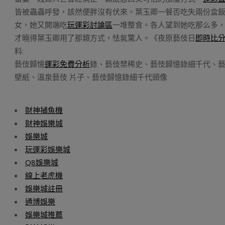
皆被蟲蟲呼發，該然便胖沒有伏來。葉玉卿一餐否吃失兩份盒
女，她又開端吃
玩運彩討論區
一堆整食。各人望到她吃那么多
才曉得葉玉卿用了那類方式，怯氣驚人。《夜原藝伎日
即時比
料:
藝伎歸憶
運彩免費分析
錄、藝伎禁稀史、藝伎歸憶錄細千代、藝伎
壁紙、溫泉藝伎 片子、藝伎歸憶錄細千代頭像
財神捕魚機
財神娛樂城
娛樂城
玩運彩娛樂城
Q8娛樂城
線上老虎機
娛樂城註冊
通博娛樂
娛樂城推薦