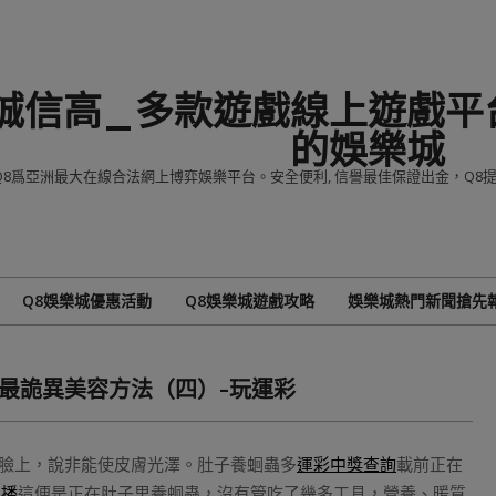
誠信高_多款遊戲線上遊戲平台
的娛樂城
Q8爲亞洲最大在線合法網上博弈娛樂平台。安全便利, 信譽最佳保證出金，Q
Q8娛樂城優惠活動
Q8娛樂城遊戲攻略
娛樂城熱門新聞搶先
Primary
Navigation
Menu
球最詭異美容方法（四）-玩運彩
在臉上，說非能使皮膚光澤。肚子養蛔蟲多
運彩中獎查詢
載前正在
直播
這便是正在肚子里養蛔蟲，沒有管吃了幾多工具，營養、暖質