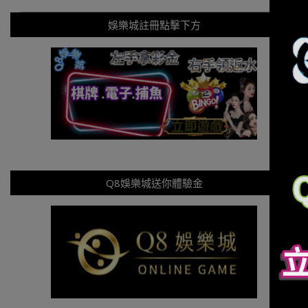
娛樂城註冊點擊下方
Q8娛樂城送你體驗金