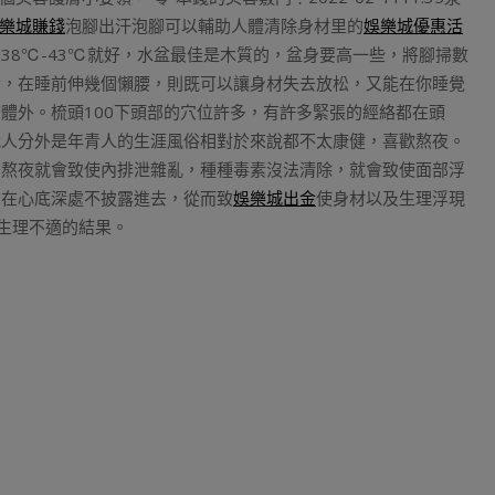
樂城賺錢
泡腳出汗泡腳可以輔助人體清除身材里的
娛樂城優惠活
38℃-43℃就好，水盆最佳是木質的，盆身要高一些，將腳掃數
后，在睡前伸幾個懶腰，則既可以讓身材失去放松，又能在你睡覺
體外。梳頭100下頭部的穴位許多，有許多緊張的經絡都在頭
代人分外是年青人的生涯風俗相對於來說都不太康健，喜歡熬夜。
旦熬夜就會致使內排泄雜亂，種種毒素沒法清除，就會致使面部浮
制在心底深處不披露進去，從而致
娛樂城出金
使身材以及生理浮現
及生理不適的結果。