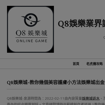
Skip
to
content
Q8娛樂業界
首頁
老虎機攻略
Q8娛樂城-教你幾個美容護膚小方法娛樂城出金
Q8娛樂城-泉源時間為：2022-02-11由內容質量
娛樂城返水
、
臺內的綜合顯露越好。文章總閱讀時尚範疇創作者談論 1教你幾個美容