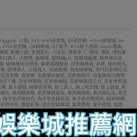
Tagged:
21點
,
539
,
BNG老虎機
,
BS老虎機
,
HOYA娛樂城
,
leo
籃
,
PNG老虎機
,
Q8娛樂城
,
QT電子
,
RTG電子遊戲
,
super體育
,
樂城
,
免費小說
,
免費影片
,
六合彩
,
劈魚來了
,
博弈
,
博彩
,
博狗電
夢幻真人
,
大樂透
,
娛樂城
,
娛樂城ptt
,
娛樂城優惠
,
娛樂城出金
,
錢
,
娛樂城送註冊金
,
娛樂城體驗金
,
完美娛樂城
,
彩票
,
德州撲克
,
家樂
,
歐博真人
,
沙龍真人
,
淘金娛樂
,
淘金娛樂城
,
澳門百家樂玩法
,
瘋狂百家樂
,
百家樂
,
百家樂必勝術
,
百家樂技巧
,
百家樂技巧教學
,
程式下載
,
百家樂算牌
,
百家樂賺錢
,
百家樂贏錢公式
,
百家樂預測
,
家樂
,
真人遊戲
,
瞇牌百家樂
,
線上真人
,
線上老虎機
,
線上遊戲
,
美
必勝法
,
老虎機攻略
,
老虎機救援金
,
老虎機機率
,
老虎機玩法
,
老虎
機
,
角子老虎機技巧
,
角子老虎機玩法
,
角子老虎機規則
,
財神娛樂
,
動彩券分析
,
運動彩卷
,
金合發娛樂城
,
鑫寶體育
,
電子遊戲
,
電競
,
城評價3種食物，淡化皺紋、美白護膚