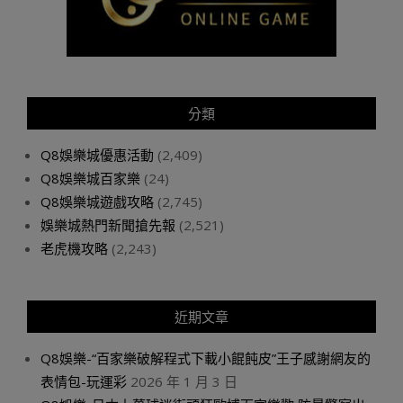
分類
Q8娛樂城優惠活動
(2,409)
Q8娛樂城百家樂
(24)
Q8娛樂城遊戲攻略
(2,745)
娛樂城熱門新聞搶先報
(2,521)
老虎機攻略
(2,243)
近期文章
Q8娛樂-“百家樂破解程式下載小餛飩皮”王子感謝網友的
表情包-玩運彩
2026 年 1 月 3 日