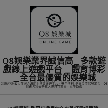
Skip
to
content
Q8娛樂業界誠信高_多款遊
戲線上遊戲平台 _體育博彩
_全台最優質的娛樂城
Q8爲亞洲最大在線合法網上博弈娛樂平台。安全便利, 信譽最佳保證出金，Q8
提供各種最新真人視訊百家樂、電子遊戲
Primary
Navigation