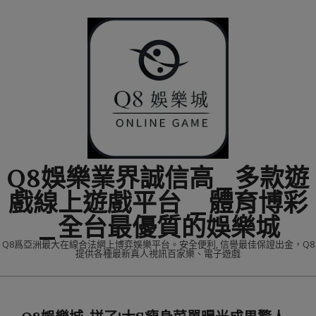
Skip
to
content
Q8娛樂業界誠信高_多款遊
戲線上遊戲平台 _體育博彩
_全台最優質的娛樂城
Q8爲亞洲最大在線合法網上博弈娛樂平台。安全便利, 信譽最佳保證出金，Q8
提供各種最新真人視訊百家樂、電子遊戲
Primary
Navigation