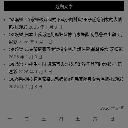
近期文章
Q8娛樂-“百家樂破解程式下載小餛飩皮”王子感謝網友的表情
包-玩運彩
2026 年 1 月 3 日
Q8娛樂-日本上萬球迷街頭狂歐博百家樂歡 防暴警察出動-玩
運彩
2026 年 1 月 3 日
Q8娛樂-烏克蘭遭襲百家樂機率擊:全境停電 基輔停水-玩運彩
2026 年 1 月 3 日
Q8娛樂-小學生打鬧 媽媽百家樂技巧帶孩子登門道歉被打-玩
運彩
2026 年 1 月 3 日
Q8娛樂-河極速百家樂北新娘邀8名烏克蘭美女當伴娘-玩運彩
2026 年 1 月 3 日
2026 年 8 月
一
二
三
四
五
六
日