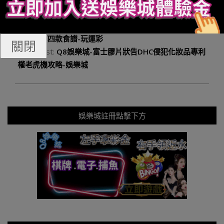
Previous Post:
Q8娛樂城-枸杞美容養線上玩運彩顏又可
明目推薦四款食譜-玩運彩
關閉
Next Post:
Q8娛樂城-富士膠片狀告DHC侵犯化妝品專利
權老虎機攻略-娛樂城
娛樂城註冊點擊下方